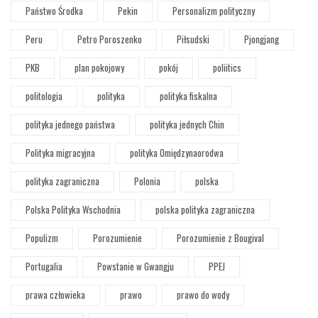
Państwo Środka
Pekin
Personalizm polityczny
Peru
Petro Poroszenko
Piłsudski
Pjongjang
PKB
plan pokojowy
pokój
poliitics
politologia
polityka
polityka fiskalna
polityka jednego państwa
polityka jednych Chin
Polityka migracyjna
polityka Omiędzynaorodwa
polityka zagraniczna
Polonia
polska
Polska Polityka Wschodnia
polska polityka zagraniczna
Populizm
Porozumienie
Porozumienie z Bougival
Portugalia
Powstanie w Gwangju
PPEJ
prawa człowieka
prawo
prawo do wody