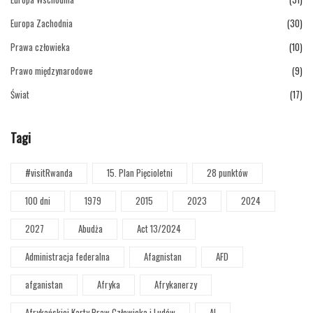
Europa Zachodnia
(30)
Prawa człowieka
(10)
Prawo międzynarodowe
(9)
Świat
(17)
Tagi
#visitRwanda
15. Plan Pięcioletni
28 punktów
100 dni
1979
2015
2023
2024
2027
Abudża
Act 13/2024
Administracja federalna
Afagnistan
AFD
afganistan
Afryka
Afrykanerzy
Afrykańskiej Karty Praw Człowieka i Ludów
AI