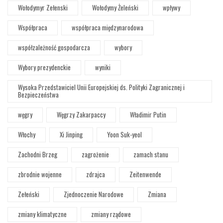
Wołodymyr Zełenski
Wołodymy Żeleński
wpływy
Współpraca
współpraca międzynarodowa
współzależność gospodarcza
wybory
Wybory prezydenckie
wyniki
Wysoka Przedstawiciel Unii Europejskiej ds. Polityki Zagranicznej i
Bezpieczeństwa
węgry
Węgrzy Zakarpaccy
Władimir Putin
Włochy
Xi Jinping
Yoon Suk-yeol
Zachodni Brzeg
zagrożenie
zamach stanu
zbrodnie wojenne
zdrajca
Zeitenwende
Zełeński
Zjednoczenie Narodowe
Zmiana
zmiany klimatyczne
zmiany rządowe