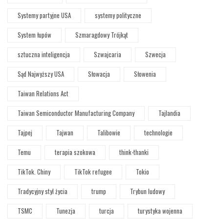
Systemy partyjne USA
systemy polityczne
System łupów
Szmaragdowy Trójkąt
sztuczna inteligencja
Szwajcaria
Szwecja
Sąd Najwyższy USA
Słowacja
Słowenia
Taiwan Relations Act
Taiwan Semiconductor Manufacturing Company
Tajlandia
Tajpej
Tajwan
Talibowie
technologie
Temu
terapia szokowa
think-thanki
TikTok. Chiny
TikTok refugee
Tokio
Tradycyjny styl życia
trump
Trybun ludowy
TSMC
Tunezja
turcja
turystyka wojenna