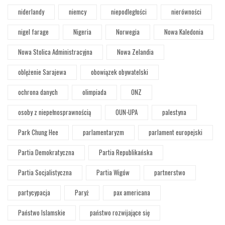
niderlandy
niemcy
niepodległości
nierówności
nigel farage
Nigeria
Norwegia
Nowa Kaledonia
Nowa Stolica Administracyjna
Nowa Zelandia
oblężenie Sarajewa
obowiązek obywatelski
ochrona danych
olimpiada
ONZ
osoby z niepełnosprawnością
OUN-UPA
palestyna
Park Chung Hee
parlamentaryzm
parlament europejski
Partia Demokratyczna
Partia Republikańska
Partia Socjalistyczna
Partia Wigów
partnerstwo
partycypacja
Paryż
pax americana
Państwo Islamskie
państwo rozwijające się