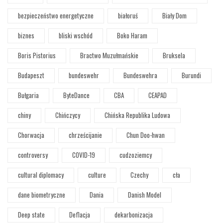
bezpieczeństwo energetyczne
białoruś
Biały Dom
biznes
bliski wschód
Boko Haram
Boris Pistorius
Bractwo Muzułmańskie
Bruksela
Budapeszt
bundeswehr
Bundeswehra
Burundi
Bułgaria
ByteDance
CBA
CEAPAD
chiny
Chińczycy
Chińska Republika Ludowa
Chorwacja
chrześcijanie
Chun Doo-hwan
controversy
COVID-19
cudzoziemcy
cultural diplomacy
culture
Czechy
cła
dane biometryczne
Dania
Danish Model
Deep state
Deflacja
dekarbonizacja