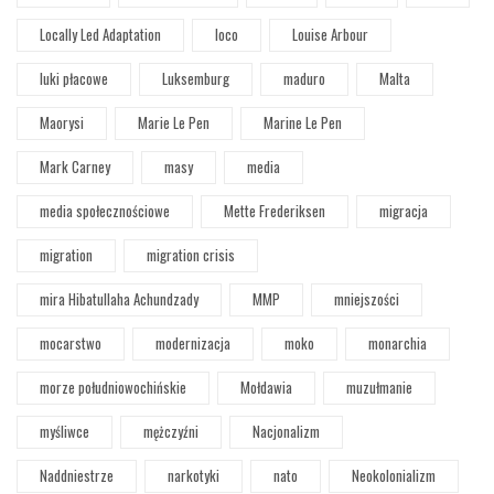
Locally Led Adaptation
loco
Louise Arbour
luki płacowe
Luksemburg
maduro
Malta
Maorysi
Marie Le Pen
Marine Le Pen
Mark Carney
masy
media
media społecznościowe
Mette Frederiksen
migracja
migration
migration crisis
mira Hibatullaha Achundzady
MMP
mniejszości
mocarstwo
modernizacja
moko
monarchia
morze południowochińskie
Mołdawia
muzułmanie
myśliwce
mężczyźni
Nacjonalizm
Naddniestrze
narkotyki
nato
Neokolonializm