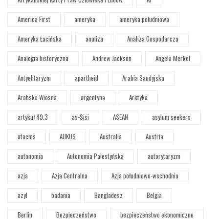
America First
ameryka
ameryka południowa
Ameryka Łacińska
analiza
Analiza Gospodarcza
Analogia historyczna
Andrew Jackson
Angela Merkel
Antyelitaryzm
apartheid
Arabia Saudyjska
Arabska Wiosna
argentyna
Arktyka
artykuł 49.3
as-Sisi
ASEAN
asylum seekers
atacms
AUKUS
Australia
Austria
autonomia
Autonomia Palestyńska
autorytaryzm
azja
Azja Centralna
Azja południowo-wschodnia
azyl
badania
Bangladesz
Belgia
Berlin
Bezpieczeństwo
bezpieczeństwo ekonomiczne