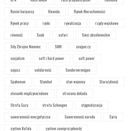
Rusini karpaccy
Rwanda
Rynek Nieruchomości
Rynek pracy
rynki
rywalizacja
rządy wojskowe
równość
Saab
safari
Sieci absolwenckie
Siły Zbrojne Niemiec
SMR
snajperzy
socjalizm
soft i hard power
soft power
sojusz
solidarność
Sondervermögen
Spykeman
Stambuł
stan wojenny
Starożytność
stosunki międzynarodowe
stracona dekada
Strefa Gazy
strefa Schengen
stygmatyzacja
suwerenność energetyczna
Suwerenność narodu
Syria
system Kafala
system semiprezydencki