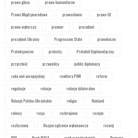
prawo głosu
prawo humanitarne
Prawo Międzynarodowe
prawosławie
prawo UE
prawo wyborcze
premier
prezydent
prezydent Ukrainy
Progressive State
prometeizm
Protekcjonizm
protesty
Protokół Dyplomatyczny
przyszłość
przywódca
public diplomacy
rada unii europejskiej
reaktory PWR
reform
regulacje
relacje
relacje bilateralne
Relacje Polsko-Ukraińskie
religia
Rimland
rolnicy
rosja
rozbrojenie
rozejm
rozliczenie
Rozporządzenia wykonawcze
rozwój
RPA
Ruch MAGA
ruch propalestyński
Rumunia