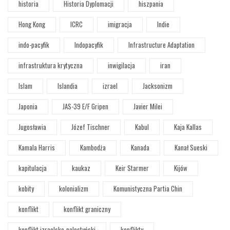
historia
Historia Dyplomacji
hiszpania
Hong Kong
ICRC
imigracja
Indie
indo-pacyfik
Indopacyfik
Infrastructure Adaptation
infrastruktura krytyczna
inwigilacja
iran
Islam
Islandia
izrael
Jacksonizm
Japonia
JAS-39 E/F Gripen
Javier Milei
Jugosławia
Józef Tischner
Kabul
Kaja Kallas
Kamala Harris
Kambodża
Kanada
Kanał Sueski
kapitulacja
kaukaz
Keir Starmer
Kijów
kobity
kolonializm
Komunistyczna Partia Chin
konflikt
konflikt graniczny
konflikt izraelsko-palestyński
konflikty