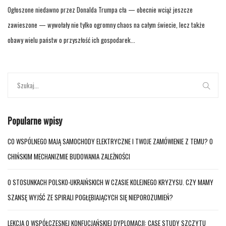
Ogłoszone niedawno przez Donalda Trumpa cła — obecnie wciąż jeszcze
zawieszone — wywołały nie tylko ogromny chaos na całym świecie, lecz także
obawy wielu państw o przyszłość ich gospodarek...
Popularne wpisy
CO WSPÓLNEGO MAJĄ SAMOCHODY ELEKTRYCZNE I TWOJE ZAMÓWIENIE Z TEMU? O
CHIŃSKIM MECHANIZMIE BUDOWANIA ZALEŻNOŚCI
O STOSUNKACH POLSKO-UKRAIŃSKICH W CZASIE KOLEJNEGO KRYZYSU. CZY MAMY
SZANSĘ WYJŚĆ ZE SPIRALI POGŁĘBIAJĄCYCH SIĘ NIEPOROZUMIEŃ?
LEKCJA O WSPÓŁCZESNEJ KONFUCJAŃSKIEJ DYPLOMACJI: CASE STUDY SZCZYTU