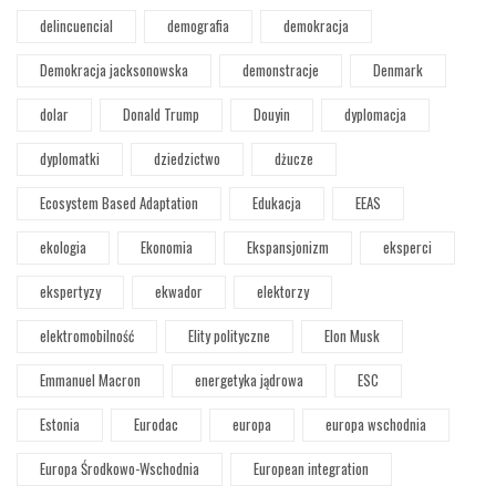
delincuencial
demografia
demokracja
Demokracja jacksonowska
demonstracje
Denmark
dolar
Donald Trump
Douyin
dyplomacja
dyplomatki
dziedzictwo
dżucze
Ecosystem Based Adaptation
Edukacja
EEAS
ekologia
Ekonomia
Ekspansjonizm
eksperci
ekspertyzy
ekwador
elektorzy
elektromobilność
Elity polityczne
Elon Musk
Emmanuel Macron
energetyka jądrowa
ESC
Estonia
Eurodac
europa
europa wschodnia
Europa Środkowo-Wschodnia
European integration