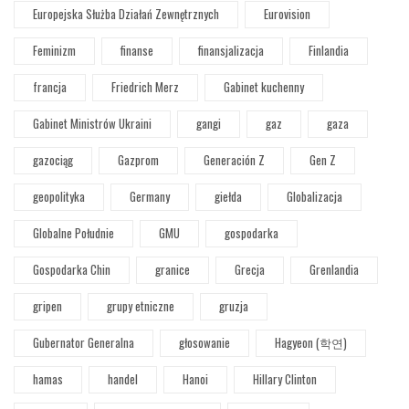
Europejska Służba Działań Zewnętrznych
Eurovision
Feminizm
finanse
finansjalizacja
Finlandia
francja
Friedrich Merz
Gabinet kuchenny
Gabinet Ministrów Ukraini
gangi
gaz
gaza
gazociąg
Gazprom
Generación Z
Gen Z
geopolityka
Germany
giełda
Globalizacja
Globalne Południe
GMU
gospodarka
Gospodarka Chin
granice
Grecja
Grenlandia
gripen
grupy etniczne
gruzja
Gubernator Generalna
głosowanie
Hagyeon (학연)
hamas
handel
Hanoi
Hillary Clinton