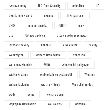
twórcze masy
U.S. Data Security
uchodźca
UE
Ukradzione wybory
ukraina
Ulf Kristersson
UNDP
unia europejska
UODO
urny
usa
Ustawa azylowa
ustawa uwłaszczeniowa
utracone dekady
uznanie
V Republika
waluty
Waszyngton
Welfare Nationalism
wenezuela
Weto prezydenckie
WHO
wiadomości polityczne
Wielka Brytania
wielkoskalowe systemy UE
Wietnam
William McKinley
wiosna w Seulu
Wir schaffen das
woda
wojna
wojna w Bośni
wojny jugosławiańskie
wojskowość
Wokeizm