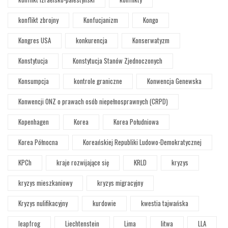
konflikt zbrojny
Konfucjanizm
Kongo
Kongres USA
konkurencja
Konserwatyzm
Konstytucja
Konstytucja Stanów Zjednoczonych
Konsumpcja
kontrole graniczne
Konwencja Genewska
Konwencji ONZ o prawach osób niepełnosprawnych (CRPD)
Kopenhagen
Korea
Korea Południowa
Korea Północna
Koreańskiej Republiki Ludowo-Demokratycznej
KPCh
kraje rozwijające się
KRLD
kryzys
kryzys mieszkaniowy
kryzys migracyjny
Kryzys nulifikacyjny
kurdowie
kwestia tajwańska
leapfrog
Liechtenstein
Lima
litwa
LLA