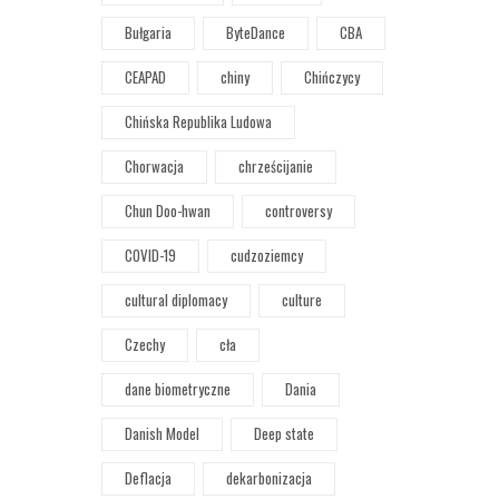
Bułgaria
ByteDance
CBA
CEAPAD
chiny
Chińczycy
Chińska Republika Ludowa
Chorwacja
chrześcijanie
Chun Doo-hwan
controversy
COVID-19
cudzoziemcy
cultural diplomacy
culture
Czechy
cła
dane biometryczne
Dania
Danish Model
Deep state
Deflacja
dekarbonizacja