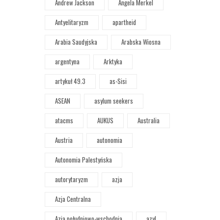
Andrew Jackson
Angela Merkel
Antyelitaryzm
apartheid
Arabia Saudyjska
Arabska Wiosna
argentyna
Arktyka
artykuł 49.3
as-Sisi
ASEAN
asylum seekers
atacms
AUKUS
Australia
Austria
autonomia
Autonomia Palestyńska
autorytaryzm
azja
Azja Centralna
Azja południowo-wschodnia
azyl