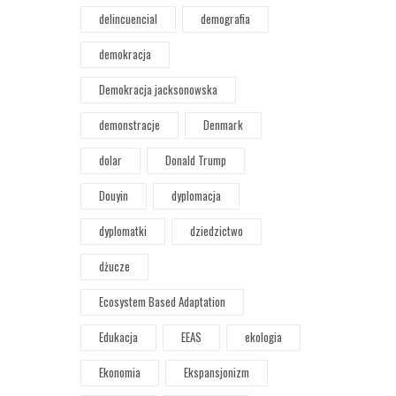
delincuencial
demografia
demokracja
Demokracja jacksonowska
demonstracje
Denmark
dolar
Donald Trump
Douyin
dyplomacja
dyplomatki
dziedzictwo
dżucze
Ecosystem Based Adaptation
Edukacja
EEAS
ekologia
Ekonomia
Ekspansjonizm