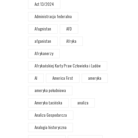
Act 13/2024
Administracja federalna
Afagnistan
AFD
afganistan
Afryka
Afrykanerzy
Afrykańskiej Karty Praw Człowieka i Ludów
AI
America First
ameryka
ameryka południowa
Ameryka Łacińska
analiza
Analiza Gospodarcza
Analogia historyczna