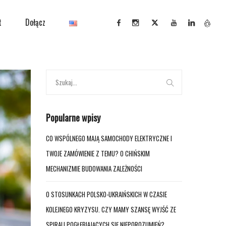
t
Dołącz
Popularne wpisy
CO WSPÓLNEGO MAJĄ SAMOCHODY ELEKTRYCZNE I
TWOJE ZAMÓWIENIE Z TEMU? O CHIŃSKIM
MECHANIZMIE BUDOWANIA ZALEŻNOŚCI
O STOSUNKACH POLSKO-UKRAIŃSKICH W CZASIE
KOLEJNEGO KRYZYSU. CZY MAMY SZANSĘ WYJŚĆ ZE
SPIRALI POGŁĘBIAJĄCYCH SIĘ NIEPOROZUMIEŃ?