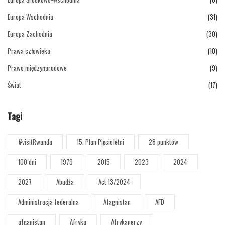
Europa Wschodnia
(31)
Europa Zachodnia
(30)
Prawa człowieka
(10)
Prawo międzynarodowe
(9)
Świat
(17)
Tagi
#visitRwanda
15. Plan Pięcioletni
28 punktów
100 dni
1979
2015
2023
2024
2027
Abudża
Act 13/2024
Administracja federalna
Afagnistan
AFD
afganistan
Afryka
Afrykanerzy