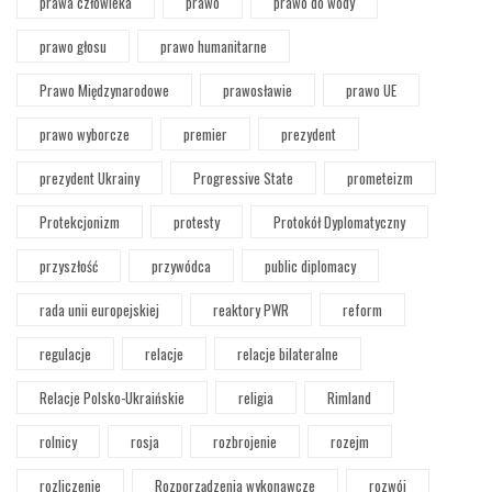
prawa człowieka
prawo
prawo do wody
prawo głosu
prawo humanitarne
Prawo Międzynarodowe
prawosławie
prawo UE
prawo wyborcze
premier
prezydent
prezydent Ukrainy
Progressive State
prometeizm
Protekcjonizm
protesty
Protokół Dyplomatyczny
przyszłość
przywódca
public diplomacy
rada unii europejskiej
reaktory PWR
reform
regulacje
relacje
relacje bilateralne
Relacje Polsko-Ukraińskie
religia
Rimland
rolnicy
rosja
rozbrojenie
rozejm
rozliczenie
Rozporządzenia wykonawcze
rozwój