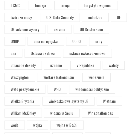
TSMC
Tunezja
turcja
turystyka wojenna
twórcze masy
U.S. Data Security
uchodźca
UE
Ukradzione wybory
ukraina
Ulf Kristersson
UNDP
unia europejska
UODO
urny
usa
Ustawa azylowa
ustawa uwłaszczeniowa
utracone dekady
uznanie
V Republika
waluty
Waszyngton
Welfare Nationalism
wenezuela
Weto prezydenckie
WHO
wiadomości polityczne
Wielka Brytania
wielkoskalowe systemy UE
Wietnam
William McKinley
wiosna w Seulu
Wir schaffen das
woda
wojna
wojna w Bośni