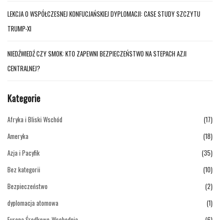
LEKCJA O WSPÓŁCZESNEJ KONFUCJAŃSKIEJ DYPLOMACJI: CASE STUDY SZCZYTU
TRUMP-XI
NIEDŹWIEDŹ CZY SMOK: KTO ZAPEWNI BEZPIECZEŃSTWO NA STEPACH AZJI
CENTRALNEJ?
Kategorie
Afryka i Bliski Wschód
(17)
Ameryka
(18)
Azja i Pacyfik
(35)
Bez kategorii
(10)
Bezpieczeństwo
(2)
dyplomacja atomowa
(1)
Europa Środkowo-Wschodnia
(6)