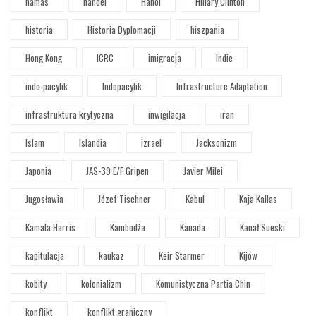
hamas
handel
Hanoi
Hillary Clinton
historia
Historia Dyplomacji
hiszpania
Hong Kong
ICRC
imigracja
Indie
indo-pacyfik
Indopacyfik
Infrastructure Adaptation
infrastruktura krytyczna
inwigilacja
iran
Islam
Islandia
izrael
Jacksonizm
Japonia
JAS-39 E/F Gripen
Javier Milei
Jugosławia
Józef Tischner
Kabul
Kaja Kallas
Kamala Harris
Kambodża
Kanada
Kanał Sueski
kapitulacja
kaukaz
Keir Starmer
Kijów
kobity
kolonializm
Komunistyczna Partia Chin
konflikt
konflikt graniczny