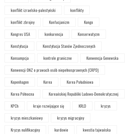
konflikt izraelsko-palestyński
konflikty
konflikt zbrojny
Konfucjanizm
Kongo
Kongres USA
konkurencja
Konserwatyzm
Konstytucja
Konstytucja Stanów Zjednoczonych
Konsumpcja
kontrole graniczne
Konwencja Genewska
Konwencji ONZ o prawach osób niepełnosprawnych (CRPD)
Kopenhagen
Korea
Korea Południowa
Korea Północna
Koreańskiej Republiki Ludowo-Demokratycznej
KPCh
kraje rozwijające się
KRLD
kryzys
kryzys mieszkaniowy
kryzys migracyjny
Kryzys nulifikacyjny
kurdowie
kwestia tajwańska