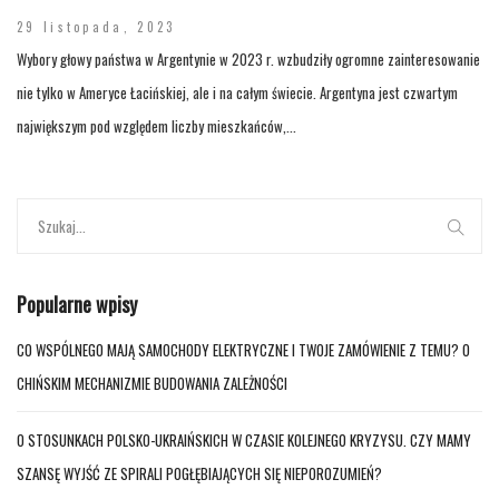
29 listopada, 2023
Wybory głowy państwa w Argentynie w 2023 r. wzbudziły ogromne zainteresowanie
nie tylko w Ameryce Łacińskiej, ale i na całym świecie. Argentyna jest czwartym
największym pod względem liczby mieszkańców,...
Popularne wpisy
CO WSPÓLNEGO MAJĄ SAMOCHODY ELEKTRYCZNE I TWOJE ZAMÓWIENIE Z TEMU? O
CHIŃSKIM MECHANIZMIE BUDOWANIA ZALEŻNOŚCI
O STOSUNKACH POLSKO-UKRAIŃSKICH W CZASIE KOLEJNEGO KRYZYSU. CZY MAMY
SZANSĘ WYJŚĆ ZE SPIRALI POGŁĘBIAJĄCYCH SIĘ NIEPOROZUMIEŃ?