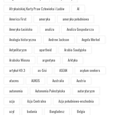
Afrykańskiej Karty Praw Człowieka i Ludów
AI
America First
ameryka
ameryka południowa
Ameryka Łacińska
analiza
Analiza Gospodarcza
Analogia historyczna
Andrew Jackson
Angela Merkel
Antyelitaryzm
apartheid
Arabia Saudyjska
Arabska Wiosna
argentyna
Arktyka
artykuł 49.3
as-Sisi
ASEAN
asylum seekers
atacms
AUKUS
Australia
Austria
autonomia
Autonomia Palestyńska
autorytaryzm
azja
Azja Centralna
Azja południowo-wschodnia
azyl
badania
Bangladesz
Belgia