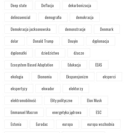
Deep state
Deflacja
dekarbonizacja
delincuencial
demografia
demokracja
Demokracja jacksonowska
demonstracje
Denmark
dolar
Donald Trump
Douyin
dyplomacja
dyplomatki
dziedzictwo
dżucze
Ecosystem Based Adaptation
Edukacja
EEAS
ekologia
Ekonomia
Ekspansjonizm
eksperci
ekspertyzy
ekwador
elektorzy
elektromobilność
Elity polityczne
Elon Musk
Emmanuel Macron
energetyka jądrowa
ESC
Estonia
Eurodac
europa
europa wschodnia