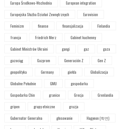
Europa Środkowo-Wschodnia
European integration
Europejska Służba Działań Zewnętrznych
Eurovision
Feminizm
finanse
finansjalizacja
Finlandia
francja
Friedrich Merz
Gabinet kuchenny
Gabinet Ministrów Ukraini
gangi
gaz
gaza
gazociąg
Gazprom
Generación Z
Gen Z
geopolityka
Germany
giełda
Globalizacja
Globalne Południe
GMU
gospodarka
Gospodarka Chin
granice
Grecja
Grenlandia
gripen
grupy etniczne
gruzja
Gubernator Generalna
głosowanie
Hagyeon (학연)