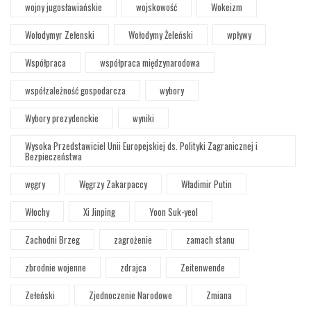
wojny jugosławiańskie
wojskowość
Wokeizm
Wołodymyr Zełenski
Wołodymy Żeleński
wpływy
Współpraca
współpraca międzynarodowa
współzależność gospodarcza
wybory
Wybory prezydenckie
wyniki
Wysoka Przedstawiciel Unii Europejskiej ds. Polityki Zagranicznej i
Bezpieczeństwa
węgry
Węgrzy Zakarpaccy
Władimir Putin
Włochy
Xi Jinping
Yoon Suk-yeol
Zachodni Brzeg
zagrożenie
zamach stanu
zbrodnie wojenne
zdrajca
Zeitenwende
Zełeński
Zjednoczenie Narodowe
Zmiana