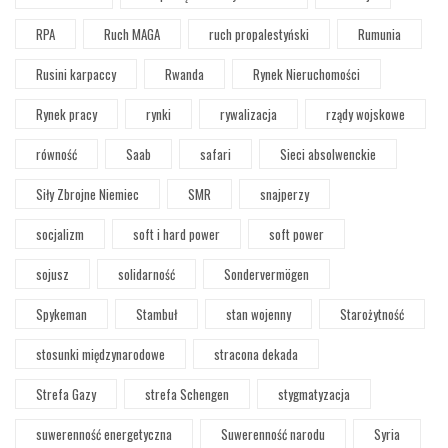
RPA
Ruch MAGA
ruch propalestyński
Rumunia
Rusini karpaccy
Rwanda
Rynek Nieruchomości
Rynek pracy
rynki
rywalizacja
rządy wojskowe
równość
Saab
safari
Sieci absolwenckie
Siły Zbrojne Niemiec
SMR
snajperzy
socjalizm
soft i hard power
soft power
sojusz
solidarność
Sondervermögen
Spykeman
Stambuł
stan wojenny
Starożytność
stosunki międzynarodowe
stracona dekada
Strefa Gazy
strefa Schengen
stygmatyzacja
suwerenność energetyczna
Suwerenność narodu
Syria