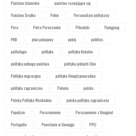
Państwo Islamskie
państwo rozwijające się
Państwo Środka
Pekin
Personalizm polityczny
Peru
Petro Poroszenko
Piłsudski
Pjongjang
PKB
plan pokojowy
pokój
poliitics
politologia
polityka
polityka fiskalna
polityka jednego państwa
polityka jednych Chin
Polityka migracyjna
polityka Omiędzynaorodwa
polityka zagraniczna
Polonia
polska
Polska Polityka Wschodnia
polska polityka zagraniczna
Populizm
Porozumienie
Porozumienie z Bougival
Portugalia
Powstanie w Gwangju
PPEJ