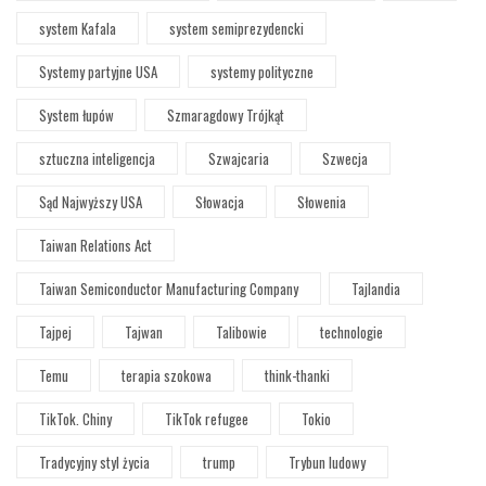
system Kafala
system semiprezydencki
Systemy partyjne USA
systemy polityczne
System łupów
Szmaragdowy Trójkąt
sztuczna inteligencja
Szwajcaria
Szwecja
Sąd Najwyższy USA
Słowacja
Słowenia
Taiwan Relations Act
Taiwan Semiconductor Manufacturing Company
Tajlandia
Tajpej
Tajwan
Talibowie
technologie
Temu
terapia szokowa
think-thanki
TikTok. Chiny
TikTok refugee
Tokio
Tradycyjny styl życia
trump
Trybun ludowy