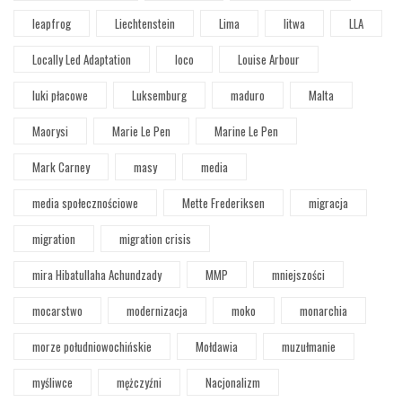
leapfrog
Liechtenstein
Lima
litwa
LLA
Locally Led Adaptation
loco
Louise Arbour
luki płacowe
Luksemburg
maduro
Malta
Maorysi
Marie Le Pen
Marine Le Pen
Mark Carney
masy
media
media społecznościowe
Mette Frederiksen
migracja
migration
migration crisis
mira Hibatullaha Achundzady
MMP
mniejszości
mocarstwo
modernizacja
moko
monarchia
morze południowochińskie
Mołdawia
muzułmanie
myśliwce
mężczyźni
Nacjonalizm