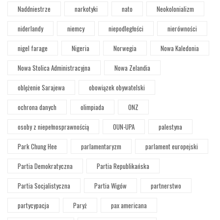
Naddniestrze
narkotyki
nato
Neokolonializm
niderlandy
niemcy
niepodległości
nierówności
nigel farage
Nigeria
Norwegia
Nowa Kaledonia
Nowa Stolica Administracyjna
Nowa Zelandia
oblężenie Sarajewa
obowiązek obywatelski
ochrona danych
olimpiada
ONZ
osoby z niepełnosprawnością
OUN-UPA
palestyna
Park Chung Hee
parlamentaryzm
parlament europejski
Partia Demokratyczna
Partia Republikańska
Partia Socjalistyczna
Partia Wigów
partnerstwo
partycypacja
Paryż
pax americana