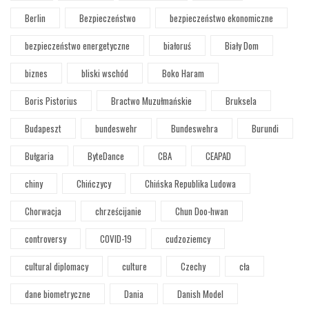
Berlin
Bezpieczeństwo
bezpieczeństwo ekonomiczne
bezpieczeństwo energetyczne
białoruś
Biały Dom
biznes
bliski wschód
Boko Haram
Boris Pistorius
Bractwo Muzułmańskie
Bruksela
Budapeszt
bundeswehr
Bundeswehra
Burundi
Bułgaria
ByteDance
CBA
CEAPAD
chiny
Chińczycy
Chińska Republika Ludowa
Chorwacja
chrześcijanie
Chun Doo-hwan
controversy
COVID-19
cudzoziemcy
cultural diplomacy
culture
Czechy
cła
dane biometryczne
Dania
Danish Model