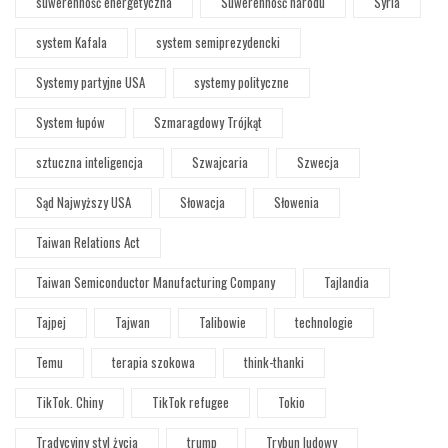
suwerenność energetyczna
Suwerenność narodu
Syria
system Kafala
system semiprezydencki
Systemy partyjne USA
systemy polityczne
System łupów
Szmaragdowy Trójkąt
sztuczna inteligencja
Szwajcaria
Szwecja
Sąd Najwyższy USA
Słowacja
Słowenia
Taiwan Relations Act
Taiwan Semiconductor Manufacturing Company
Tajlandia
Tajpej
Tajwan
Talibowie
technologie
Temu
terapia szokowa
think-thanki
TikTok. Chiny
TikTok refugee
Tokio
Tradycyjny styl życia
trump
Trybun ludowy