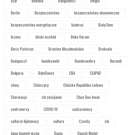
azyl
badania
Bangladesz
Belgia
Berlin
Bezpieczeństwo
bezpieczeństwo ekonomiczne
bezpieczeństwo energetyczne
białoruś
Biały Dom
biznes
bliski wschód
Boko Haram
Boris Pistorius
Bractwo Muzułmańskie
Bruksela
Budapeszt
bundeswehr
Bundeswehra
Burundi
Bułgaria
ByteDance
CBA
CEAPAD
chiny
Chińczycy
Chińska Republika Ludowa
Chorwacja
chrześcijanie
Chun Doo-hwan
controversy
COVID-19
cudzoziemcy
cultural diplomacy
culture
Czechy
cła
dane biometryczne
Dania
Danish Model