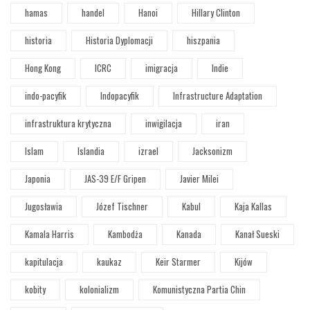
hamas
handel
Hanoi
Hillary Clinton
historia
Historia Dyplomacji
hiszpania
Hong Kong
ICRC
imigracja
Indie
indo-pacyfik
Indopacyfik
Infrastructure Adaptation
infrastruktura krytyczna
inwigilacja
iran
Islam
Islandia
izrael
Jacksonizm
Japonia
JAS-39 E/F Gripen
Javier Milei
Jugosławia
Józef Tischner
Kabul
Kaja Kallas
Kamala Harris
Kambodża
Kanada
Kanał Sueski
kapitulacja
kaukaz
Keir Starmer
Kijów
kobity
kolonializm
Komunistyczna Partia Chin