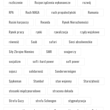
rozliczenie
Rozporządzenia wykonawcze
rozwój
RPA
Ruch MAGA
ruch propalestyński
Rumunia
Rusini karpaccy
Rwanda
Rynek Nieruchomości
Rynek pracy
rynki
rywalizacja
rządy wojskowe
równość
Saab
safari
Sieci absolwenckie
Siły Zbrojne Niemiec
SMR
snajperzy
socjalizm
soft i hard power
soft power
sojusz
solidarność
Sondervermögen
Spykeman
Stambuł
stan wojenny
Starożytność
stosunki międzynarodowe
stracona dekada
Strefa Gazy
strefa Schengen
stygmatyzacja