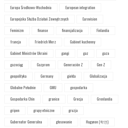
Europa Środkowo-Wschodnia
European integration
Europejska Służba Działań Zewnętrznych
Eurovision
Feminizm
finanse
finansjalizacja
Finlandia
francja
Friedrich Merz
Gabinet kuchenny
Gabinet Ministrów Ukraini
gangi
gaz
gaza
gazociąg
Gazprom
Generación Z
Gen Z
geopolityka
Germany
giełda
Globalizacja
Globalne Południe
GMU
gospodarka
Gospodarka Chin
granice
Grecja
Grenlandia
gripen
grupy etniczne
gruzja
Gubernator Generalna
głosowanie
Hagyeon (학연)