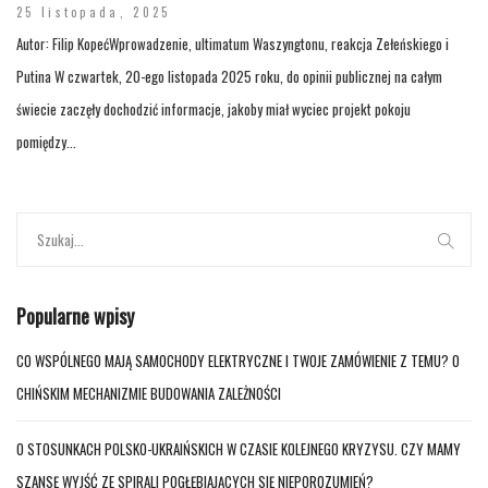
25 listopada, 2025
Autor: Filip KopećWprowadzenie, ultimatum Waszyngtonu, reakcja Zełeńskiego i
Putina W czwartek, 20-ego listopada 2025 roku, do opinii publicznej na całym
świecie zaczęły dochodzić informacje, jakoby miał wyciec projekt pokoju
pomiędzy...
Popularne wpisy
CO WSPÓLNEGO MAJĄ SAMOCHODY ELEKTRYCZNE I TWOJE ZAMÓWIENIE Z TEMU? O
CHIŃSKIM MECHANIZMIE BUDOWANIA ZALEŻNOŚCI
O STOSUNKACH POLSKO-UKRAIŃSKICH W CZASIE KOLEJNEGO KRYZYSU. CZY MAMY
SZANSĘ WYJŚĆ ZE SPIRALI POGŁĘBIAJĄCYCH SIĘ NIEPOROZUMIEŃ?