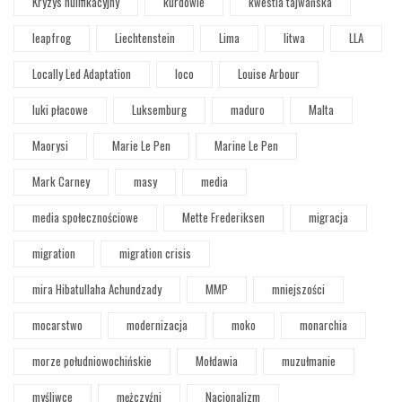
Kryzys nulifikacyjny
kurdowie
kwestia tajwańska
leapfrog
Liechtenstein
Lima
litwa
LLA
Locally Led Adaptation
loco
Louise Arbour
luki płacowe
Luksemburg
maduro
Malta
Maorysi
Marie Le Pen
Marine Le Pen
Mark Carney
masy
media
media społecznościowe
Mette Frederiksen
migracja
migration
migration crisis
mira Hibatullaha Achundzady
MMP
mniejszości
mocarstwo
modernizacja
moko
monarchia
morze południowochińskie
Mołdawia
muzułmanie
myśliwce
mężczyźni
Nacjonalizm