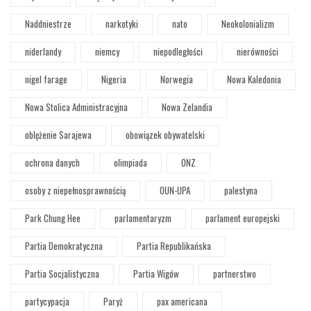
Naddniestrze
narkotyki
nato
Neokolonializm
niderlandy
niemcy
niepodległości
nierówności
nigel farage
Nigeria
Norwegia
Nowa Kaledonia
Nowa Stolica Administracyjna
Nowa Zelandia
oblężenie Sarajewa
obowiązek obywatelski
ochrona danych
olimpiada
ONZ
osoby z niepełnosprawnością
OUN-UPA
palestyna
Park Chung Hee
parlamentaryzm
parlament europejski
Partia Demokratyczna
Partia Republikańska
Partia Socjalistyczna
Partia Wigów
partnerstwo
partycypacja
Paryż
pax americana