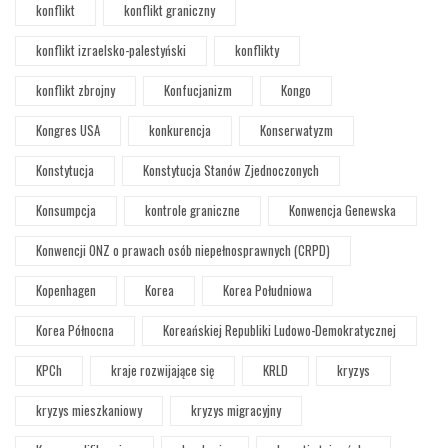
konflikt
konflikt graniczny
konflikt izraelsko-palestyński
konflikty
konflikt zbrojny
Konfucjanizm
Kongo
Kongres USA
konkurencja
Konserwatyzm
Konstytucja
Konstytucja Stanów Zjednoczonych
Konsumpcja
kontrole graniczne
Konwencja Genewska
Konwencji ONZ o prawach osób niepełnosprawnych (CRPD)
Kopenhagen
Korea
Korea Południowa
Korea Północna
Koreańskiej Republiki Ludowo-Demokratycznej
KPCh
kraje rozwijające się
KRLD
kryzys
kryzys mieszkaniowy
kryzys migracyjny