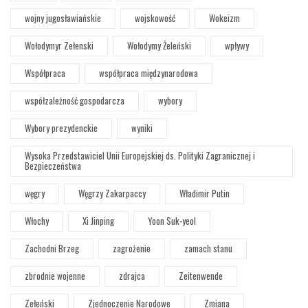
wojny jugosławiańskie
wojskowość
Wokeizm
Wołodymyr Zełenski
Wołodymy Żeleński
wpływy
Współpraca
współpraca międzynarodowa
współzależność gospodarcza
wybory
Wybory prezydenckie
wyniki
Wysoka Przedstawiciel Unii Europejskiej ds. Polityki Zagranicznej i
Bezpieczeństwa
węgry
Węgrzy Zakarpaccy
Władimir Putin
Włochy
Xi Jinping
Yoon Suk-yeol
Zachodni Brzeg
zagrożenie
zamach stanu
zbrodnie wojenne
zdrajca
Zeitenwende
Zełeński
Zjednoczenie Narodowe
Zmiana