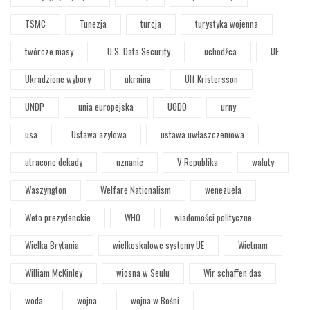
TSMC
Tunezja
turcja
turystyka wojenna
twórcze masy
U.S. Data Security
uchodźca
UE
Ukradzione wybory
ukraina
Ulf Kristersson
UNDP
unia europejska
UODO
urny
usa
Ustawa azylowa
ustawa uwłaszczeniowa
utracone dekady
uznanie
V Republika
waluty
Waszyngton
Welfare Nationalism
wenezuela
Weto prezydenckie
WHO
wiadomości polityczne
Wielka Brytania
wielkoskalowe systemy UE
Wietnam
William McKinley
wiosna w Seulu
Wir schaffen das
woda
wojna
wojna w Bośni