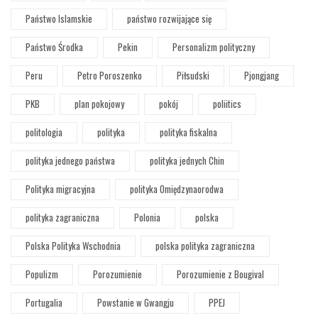
Państwo Islamskie
państwo rozwijające się
Państwo Środka
Pekin
Personalizm polityczny
Peru
Petro Poroszenko
Piłsudski
Pjongjang
PKB
plan pokojowy
pokój
poliitics
politologia
polityka
polityka fiskalna
polityka jednego państwa
polityka jednych Chin
Polityka migracyjna
polityka Omiędzynaorodwa
polityka zagraniczna
Polonia
polska
Polska Polityka Wschodnia
polska polityka zagraniczna
Populizm
Porozumienie
Porozumienie z Bougival
Portugalia
Powstanie w Gwangju
PPEJ