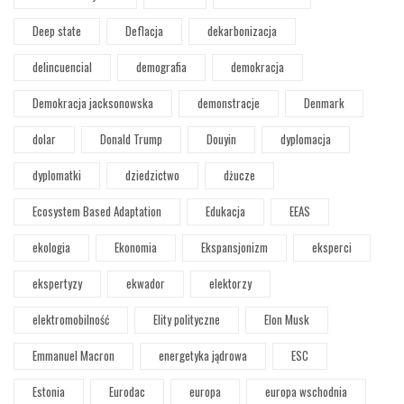
Deep state
Deflacja
dekarbonizacja
delincuencial
demografia
demokracja
Demokracja jacksonowska
demonstracje
Denmark
dolar
Donald Trump
Douyin
dyplomacja
dyplomatki
dziedzictwo
dżucze
Ecosystem Based Adaptation
Edukacja
EEAS
ekologia
Ekonomia
Ekspansjonizm
eksperci
ekspertyzy
ekwador
elektorzy
elektromobilność
Elity polityczne
Elon Musk
Emmanuel Macron
energetyka jądrowa
ESC
Estonia
Eurodac
europa
europa wschodnia