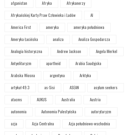
afganistan
Afryka
Afrykanerzy
Afrykańskiej Karty Praw Człowieka i Ludów
AI
America First
ameryka
ameryka południowa
Ameryka Łacińska
analiza
Analiza Gospodarcza
Analogia historyczna
Andrew Jackson
Angela Merkel
Antyelitaryzm
apartheid
Arabia Saudyjska
Arabska Wiosna
argentyna
Arktyka
artykuł 49.3
as-Sisi
ASEAN
asylum seekers
atacms
AUKUS
Australia
Austria
autonomia
Autonomia Palestyńska
autorytaryzm
azja
Azja Centralna
Azja południowo-wschodnia