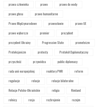
prawa człowieka
prawo
prawo do wody
prawo głosu
prawo humanitarne
Prawo Międzynarodowe
prawosławie
prawo UE
prawo wyborcze
premier
prezydent
prezydent Ukrainy
Progressive State
prometeizm
Protekcjonizm
protesty
Protokół Dyplomatyczny
przyszłość
przywódca
public diplomacy
rada unii europejskiej
reaktory PWR
reform
regulacje
relacje
relacje bilateralne
Relacje Polsko-Ukraińskie
religia
Rimland
rolnicy
rosja
rozbrojenie
rozejm