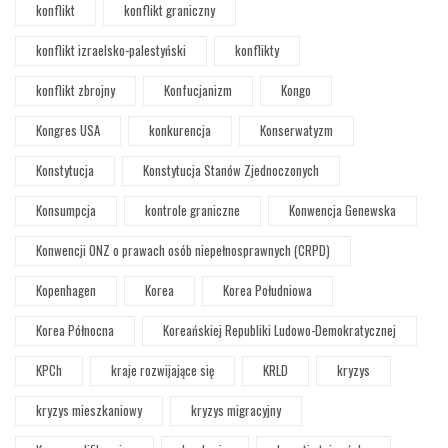
konflikt
konflikt graniczny
konflikt izraelsko-palestyński
konflikty
konflikt zbrojny
Konfucjanizm
Kongo
Kongres USA
konkurencja
Konserwatyzm
Konstytucja
Konstytucja Stanów Zjednoczonych
Konsumpcja
kontrole graniczne
Konwencja Genewska
Konwencji ONZ o prawach osób niepełnosprawnych (CRPD)
Kopenhagen
Korea
Korea Południowa
Korea Północna
Koreańskiej Republiki Ludowo-Demokratycznej
KPCh
kraje rozwijające się
KRLD
kryzys
kryzys mieszkaniowy
kryzys migracyjny