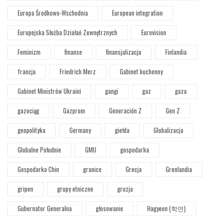
Europa Środkowo-Wschodnia
European integration
Europejska Służba Działań Zewnętrznych
Eurovision
Feminizm
finanse
finansjalizacja
Finlandia
francja
Friedrich Merz
Gabinet kuchenny
Gabinet Ministrów Ukraini
gangi
gaz
gaza
gazociąg
Gazprom
Generación Z
Gen Z
geopolityka
Germany
giełda
Globalizacja
Globalne Południe
GMU
gospodarka
Gospodarka Chin
granice
Grecja
Grenlandia
gripen
grupy etniczne
gruzja
Gubernator Generalna
głosowanie
Hagyeon (학연)