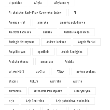
afganistan
Afryka
Afrykanerzy
Afrykańskiej Karty Praw Człowieka i Ludów
AI
America First
ameryka
ameryka południowa
Ameryka Łacińska
analiza
Analiza Gospodarcza
Analogia historyczna
Andrew Jackson
Angela Merkel
Antyelitaryzm
apartheid
Arabia Saudyjska
Arabska Wiosna
argentyna
Arktyka
artykuł 49.3
as-Sisi
ASEAN
asylum seekers
atacms
AUKUS
Australia
Austria
autonomia
Autonomia Palestyńska
autorytaryzm
azja
Azja Centralna
Azja południowo-wschodnia