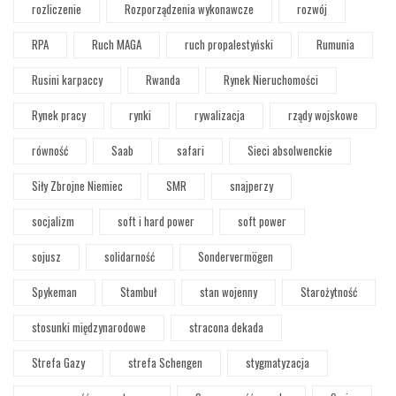
rozliczenie
Rozporządzenia wykonawcze
rozwój
RPA
Ruch MAGA
ruch propalestyński
Rumunia
Rusini karpaccy
Rwanda
Rynek Nieruchomości
Rynek pracy
rynki
rywalizacja
rządy wojskowe
równość
Saab
safari
Sieci absolwenckie
Siły Zbrojne Niemiec
SMR
snajperzy
socjalizm
soft i hard power
soft power
sojusz
solidarność
Sondervermögen
Spykeman
Stambuł
stan wojenny
Starożytność
stosunki międzynarodowe
stracona dekada
Strefa Gazy
strefa Schengen
stygmatyzacja