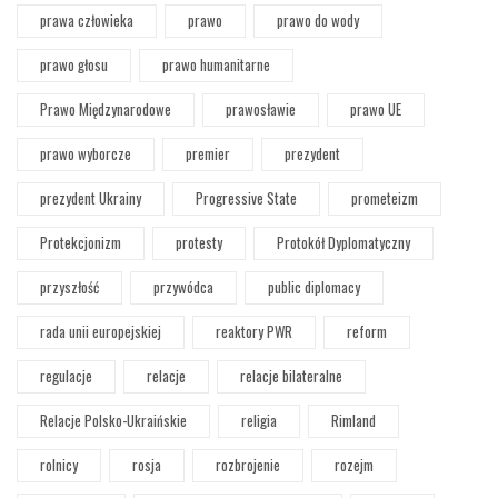
prawa człowieka
prawo
prawo do wody
prawo głosu
prawo humanitarne
Prawo Międzynarodowe
prawosławie
prawo UE
prawo wyborcze
premier
prezydent
prezydent Ukrainy
Progressive State
prometeizm
Protekcjonizm
protesty
Protokół Dyplomatyczny
przyszłość
przywódca
public diplomacy
rada unii europejskiej
reaktory PWR
reform
regulacje
relacje
relacje bilateralne
Relacje Polsko-Ukraińskie
religia
Rimland
rolnicy
rosja
rozbrojenie
rozejm