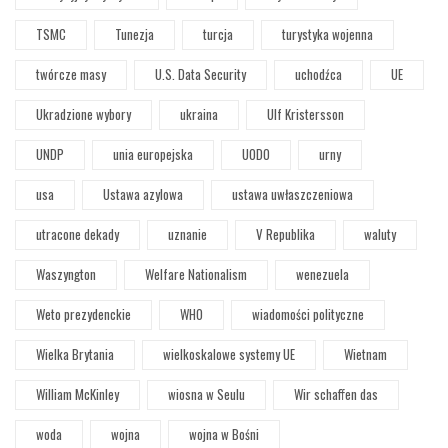
TSMC
Tunezja
turcja
turystyka wojenna
twórcze masy
U.S. Data Security
uchodźca
UE
Ukradzione wybory
ukraina
Ulf Kristersson
UNDP
unia europejska
UODO
urny
usa
Ustawa azylowa
ustawa uwłaszczeniowa
utracone dekady
uznanie
V Republika
waluty
Waszyngton
Welfare Nationalism
wenezuela
Weto prezydenckie
WHO
wiadomości polityczne
Wielka Brytania
wielkoskalowe systemy UE
Wietnam
William McKinley
wiosna w Seulu
Wir schaffen das
woda
wojna
wojna w Bośni