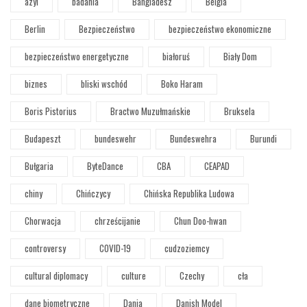
azyl
badania
Bangladesz
Belgia
Berlin
Bezpieczeństwo
bezpieczeństwo ekonomiczne
bezpieczeństwo energetyczne
białoruś
Biały Dom
biznes
bliski wschód
Boko Haram
Boris Pistorius
Bractwo Muzułmańskie
Bruksela
Budapeszt
bundeswehr
Bundeswehra
Burundi
Bułgaria
ByteDance
CBA
CEAPAD
chiny
Chińczycy
Chińska Republika Ludowa
Chorwacja
chrześcijanie
Chun Doo-hwan
controversy
COVID-19
cudzoziemcy
cultural diplomacy
culture
Czechy
cła
dane biometryczne
Dania
Danish Model