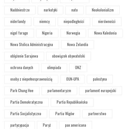
Naddniestrze
narkotyki
nato
Neokolonializm
niderlandy
niemcy
niepodległości
nierówności
nigel farage
Nigeria
Norwegia
Nowa Kaledonia
Nowa Stolica Administracyjna
Nowa Zelandia
oblężenie Sarajewa
obowiązek obywatelski
ochrona danych
olimpiada
ONZ
osoby z niepełnosprawnością
OUN-UPA
palestyna
Park Chung Hee
parlamentaryzm
parlament europejski
Partia Demokratyczna
Partia Republikańska
Partia Socjalistyczna
Partia Wigów
partnerstwo
partycypacja
Paryż
pax americana