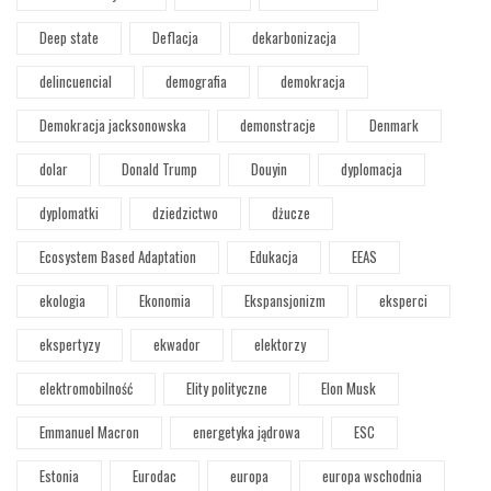
Deep state
Deflacja
dekarbonizacja
delincuencial
demografia
demokracja
Demokracja jacksonowska
demonstracje
Denmark
dolar
Donald Trump
Douyin
dyplomacja
dyplomatki
dziedzictwo
dżucze
Ecosystem Based Adaptation
Edukacja
EEAS
ekologia
Ekonomia
Ekspansjonizm
eksperci
ekspertyzy
ekwador
elektorzy
elektromobilność
Elity polityczne
Elon Musk
Emmanuel Macron
energetyka jądrowa
ESC
Estonia
Eurodac
europa
europa wschodnia