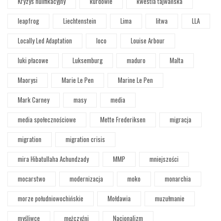
Kryzys nulifikacyjny
kurdowie
kwestia tajwańska
leapfrog
Liechtenstein
Lima
litwa
LLA
Locally Led Adaptation
loco
Louise Arbour
luki płacowe
Luksemburg
maduro
Malta
Maorysi
Marie Le Pen
Marine Le Pen
Mark Carney
masy
media
media społecznościowe
Mette Frederiksen
migracja
migration
migration crisis
mira Hibatullaha Achundzady
MMP
mniejszości
mocarstwo
modernizacja
moko
monarchia
morze południowochińskie
Mołdawia
muzułmanie
myśliwce
mężczyźni
Nacjonalizm