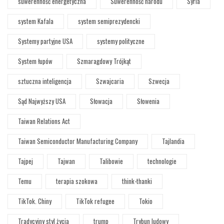
suwerenność energetyczna
Suwerenność narodu
Syria
system Kafala
system semiprezydencki
Systemy partyjne USA
systemy polityczne
System łupów
Szmaragdowy Trójkąt
sztuczna inteligencja
Szwajcaria
Szwecja
Sąd Najwyższy USA
Słowacja
Słowenia
Taiwan Relations Act
Taiwan Semiconductor Manufacturing Company
Tajlandia
Tajpej
Tajwan
Talibowie
technologie
Temu
terapia szokowa
think-thanki
TikTok. Chiny
TikTok refugee
Tokio
Tradycyjny styl życia
trump
Trybun ludowy