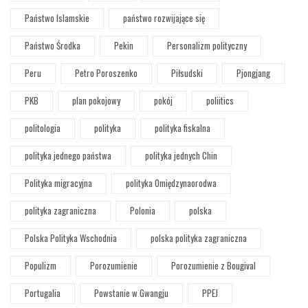
Państwo Islamskie
państwo rozwijające się
Państwo Środka
Pekin
Personalizm polityczny
Peru
Petro Poroszenko
Piłsudski
Pjongjang
PKB
plan pokojowy
pokój
poliitics
politologia
polityka
polityka fiskalna
polityka jednego państwa
polityka jednych Chin
Polityka migracyjna
polityka Omiędzynaorodwa
polityka zagraniczna
Polonia
polska
Polska Polityka Wschodnia
polska polityka zagraniczna
Populizm
Porozumienie
Porozumienie z Bougival
Portugalia
Powstanie w Gwangju
PPEJ