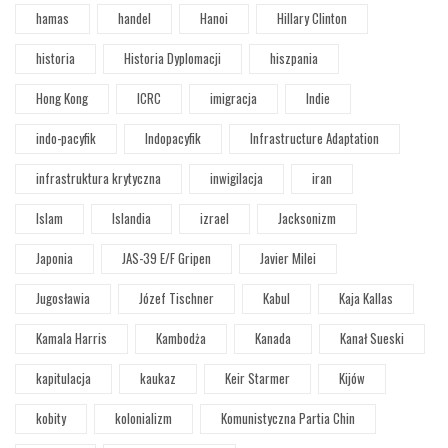
hamas
handel
Hanoi
Hillary Clinton
historia
Historia Dyplomacji
hiszpania
Hong Kong
ICRC
imigracja
Indie
indo-pacyfik
Indopacyfik
Infrastructure Adaptation
infrastruktura krytyczna
inwigilacja
iran
Islam
Islandia
izrael
Jacksonizm
Japonia
JAS-39 E/F Gripen
Javier Milei
Jugosławia
Józef Tischner
Kabul
Kaja Kallas
Kamala Harris
Kambodża
Kanada
Kanał Sueski
kapitulacja
kaukaz
Keir Starmer
Kijów
kobity
kolonializm
Komunistyczna Partia Chin