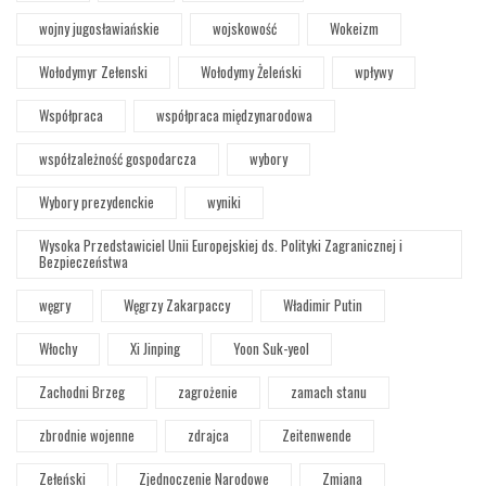
wojny jugosławiańskie
wojskowość
Wokeizm
Wołodymyr Zełenski
Wołodymy Żeleński
wpływy
Współpraca
współpraca międzynarodowa
współzależność gospodarcza
wybory
Wybory prezydenckie
wyniki
Wysoka Przedstawiciel Unii Europejskiej ds. Polityki Zagranicznej i
Bezpieczeństwa
węgry
Węgrzy Zakarpaccy
Władimir Putin
Włochy
Xi Jinping
Yoon Suk-yeol
Zachodni Brzeg
zagrożenie
zamach stanu
zbrodnie wojenne
zdrajca
Zeitenwende
Zełeński
Zjednoczenie Narodowe
Zmiana