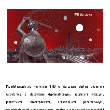
Przedstawicielstwo Regionalne FMD w Warszawie chętnie podejmuje
współpracę z placówkami dyplomatycznymi, uczelniami wyższymi,
jednostkami samorządowymi, organizacjami pozarządowymi,
przedsiębiorcami, przedstawicielami mediów, organizacjami studenckimi i