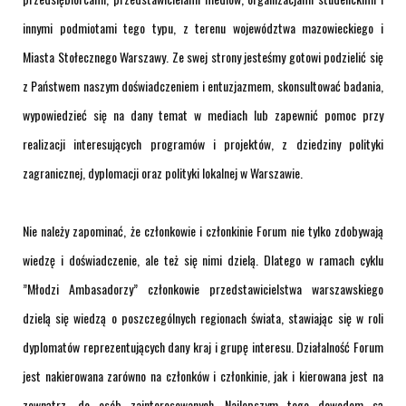
innymi podmiotami tego typu, z terenu województwa mazowieckiego i
Miasta Stołecznego Warszawy. Ze swej strony jesteśmy gotowi podzielić się
z Państwem naszym doświadczeniem i entuzjazmem, skonsultować badania,
wypowiedzieć się na dany temat w mediach lub zapewnić pomoc przy
realizacji interesujących programów i projektów, z dziedziny polityki
zagranicznej, dyplomacji oraz polityki lokalnej w Warszawie.
Nie należy zapominać, że członkowie i członkinie Forum nie tylko zdobywają
wiedzę i doświadczenie, ale też się nimi dzielą. Dlatego w ramach cyklu
”Młodzi Ambasadorzy” członkowie przedstawicielstwa warszawskiego
dzielą się wiedzą o poszczególnych regionach świata, stawiając się w roli
dyplomatów reprezentujących dany kraj i grupę interesu. Działalność Forum
jest nakierowana zarówno na członków i członkinie, jak i kierowana jest na
zewnątrz, do osób zainteresowanych. Najlepszym tego dowodem są