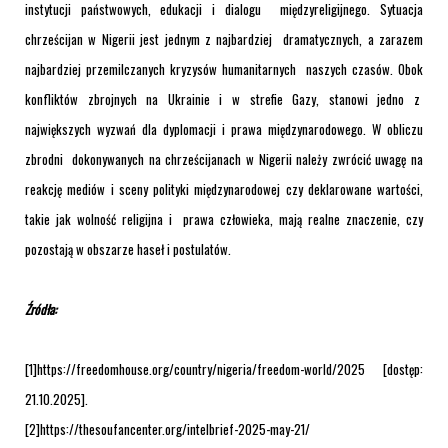
instytucji państwowych, edukacji i dialogu międzyreligijnego. Sytuacja
chrześcijan w Nigerii jest jednym z najbardziej dramatycznych, a zarazem
najbardziej przemilczanych kryzysów humanitarnych naszych czasów. Obok
konfliktów zbrojnych na Ukrainie i w strefie Gazy, stanowi jedno z
największych wyzwań dla dyplomacji i prawa międzynarodowego. W obliczu
zbrodni dokonywanych na chrześcijanach w Nigerii należy zwrócić uwagę na
reakcję mediów i sceny polityki międzynarodowej czy deklarowane wartości,
takie jak wolność religijna i prawa człowieka, mają realne znaczenie, czy
pozostają w obszarze haseł i postulatów.
Źródła:
[1]https://freedomhouse.org/country/nigeria/freedom-world/2025 [dostęp:
21.10.2025].
[2]
https://thesoufancenter.org/intelbrief-2025-may-21/