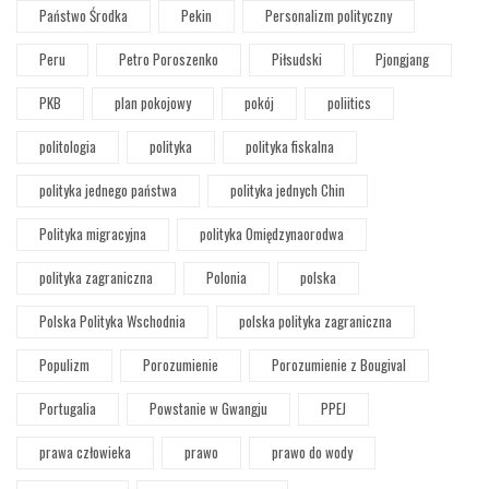
Państwo Środka
Pekin
Personalizm polityczny
Peru
Petro Poroszenko
Piłsudski
Pjongjang
PKB
plan pokojowy
pokój
poliitics
politologia
polityka
polityka fiskalna
polityka jednego państwa
polityka jednych Chin
Polityka migracyjna
polityka Omiędzynaorodwa
polityka zagraniczna
Polonia
polska
Polska Polityka Wschodnia
polska polityka zagraniczna
Populizm
Porozumienie
Porozumienie z Bougival
Portugalia
Powstanie w Gwangju
PPEJ
prawa człowieka
prawo
prawo do wody