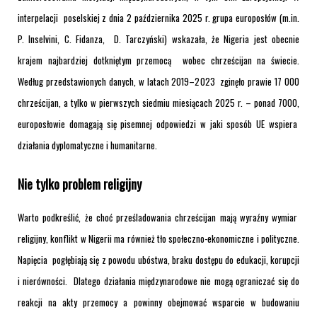
interpelacji poselskiej z dnia 2 października 2025 r. grupa europosłów (m.in.
P. Inselvini, C. Fidanza, D. Tarczyński) wskazała, że Nigeria jest obecnie
krajem najbardziej dotkniętym przemocą wobec chrześcijan na świecie.
Według przedstawionych danych, w latach 2019–2023 zginęło prawie 17 000
chrześcijan, a tylko w pierwszych siedmiu miesiącach 2025 r. – ponad 7000,
europosłowie domagają się pisemnej odpowiedzi w jaki sposób UE wspiera
działania dyplomatyczne i humanitarne.
Nie tylko problem religijny
Warto podkreślić, że choć prześladowania chrześcijan mają wyraźny wymiar
religijny, konflikt w Nigerii ma również tło społeczno-ekonomiczne i polityczne.
Napięcia pogłębiają się z powodu ubóstwa, braku dostępu do edukacji, korupcji
i nierówności. Dlatego działania międzynarodowe nie mogą ograniczać się do
reakcji na akty przemocy a powinny obejmować wsparcie w budowaniu