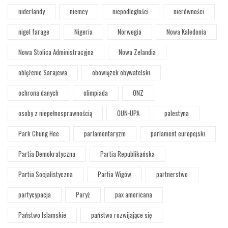
niderlandy
niemcy
niepodległości
nierówności
nigel farage
Nigeria
Norwegia
Nowa Kaledonia
Nowa Stolica Administracyjna
Nowa Zelandia
oblężenie Sarajewa
obowiązek obywatelski
ochrona danych
olimpiada
ONZ
osoby z niepełnosprawnością
OUN-UPA
palestyna
Park Chung Hee
parlamentaryzm
parlament europejski
Partia Demokratyczna
Partia Republikańska
Partia Socjalistyczna
Partia Wigów
partnerstwo
partycypacja
Paryż
pax americana
Państwo Islamskie
państwo rozwijające się