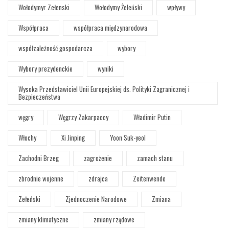
Wołodymyr Zełenski
Wołodymy Żeleński
wpływy
Współpraca
współpraca międzynarodowa
współzależność gospodarcza
wybory
Wybory prezydenckie
wyniki
Wysoka Przedstawiciel Unii Europejskiej ds. Polityki Zagranicznej i
Bezpieczeństwa
węgry
Węgrzy Zakarpaccy
Władimir Putin
Włochy
Xi Jinping
Yoon Suk-yeol
Zachodni Brzeg
zagrożenie
zamach stanu
zbrodnie wojenne
zdrajca
Zeitenwende
Zełeński
Zjednoczenie Narodowe
Zmiana
zmiany klimatyczne
zmiany rządowe