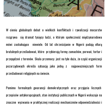
W cieniu globalnych debat o wielkich konfliktach i rywalizacji mocarstw
rozgrywa się dramat tysięcy ludzi, o którym społeczność międzynarodowa
mówi zaskakująco niewiele. Od lat chrześcijanie w Nigerii padają ofiarą
brutalnych prześladowań, które przybierają formę zamachów, porwań, tortur i
przepędzeń z terenów. Skala przemocy jest na tyle duża, że część organizacji
pozarządowych określa sytuację jako jedną z najpoważniejszych form
prześladowań religijnych na świecie.
Pomimo formalnych gwarancji demokratycznych oraz przyjęcia licznych
przepisów antykorupcyjnych, stan instytucji publicznych w Nigerii wskazuje na
znaczne wyzwania w praktycznej realizacji mechanizmów odpowiedzialności i