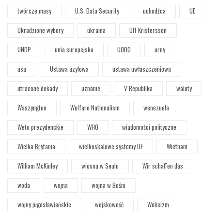
twórcze masy
U.S. Data Security
uchodźca
UE
Ukradzione wybory
ukraina
Ulf Kristersson
UNDP
unia europejska
UODO
urny
usa
Ustawa azylowa
ustawa uwłaszczeniowa
utracone dekady
uznanie
V Republika
waluty
Waszyngton
Welfare Nationalism
wenezuela
Weto prezydenckie
WHO
wiadomości polityczne
Wielka Brytania
wielkoskalowe systemy UE
Wietnam
William McKinley
wiosna w Seulu
Wir schaffen das
woda
wojna
wojna w Bośni
wojny jugosławiańskie
wojskowość
Wokeizm