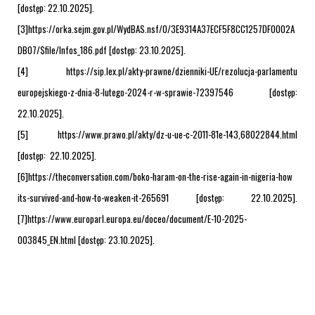
[dostęp: 22.10.2025].
[3]https://orka.sejm.gov.pl/WydBAS.nsf/0/3E9314A37ECF5F8CC1257DF0002A
DB07/$file/Infos_186.pdf [dostęp: 23.10.2025].
[4]
https://sip.lex.pl/akty-prawne/dzienniki-UE/rezolucja-parlamentu
europejskiego-z-dnia-8-lutego-2024-r-w-sprawie-72397546
[dostęp:
22.10.2025].
[5] https://www.prawo.pl/akty/dz-u-ue-c-2011-81e-143,68022844.html
[dostęp: 22.10.2025].
[6]https://theconversation.com/boko-haram-on-the-rise-again-in-nigeria-how
its-survived-and-how-to-weaken-it-265691 [dostęp: 22.10.2025].
[7]https://www.europarl.europa.eu/doceo/document/E-10-2025-
003845_EN.html [dostęp: 23.10.2025].