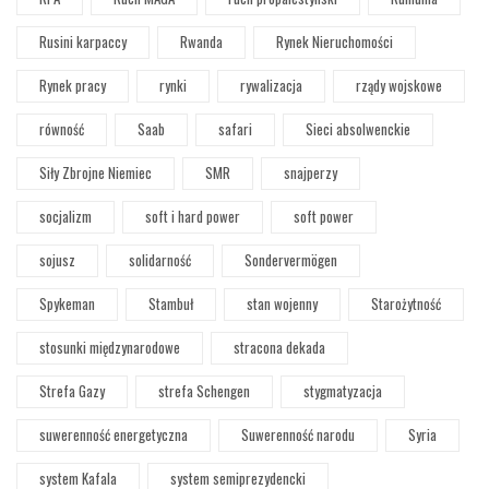
Rusini karpaccy
Rwanda
Rynek Nieruchomości
Rynek pracy
rynki
rywalizacja
rządy wojskowe
równość
Saab
safari
Sieci absolwenckie
Siły Zbrojne Niemiec
SMR
snajperzy
socjalizm
soft i hard power
soft power
sojusz
solidarność
Sondervermögen
Spykeman
Stambuł
stan wojenny
Starożytność
stosunki międzynarodowe
stracona dekada
Strefa Gazy
strefa Schengen
stygmatyzacja
suwerenność energetyczna
Suwerenność narodu
Syria
system Kafala
system semiprezydencki