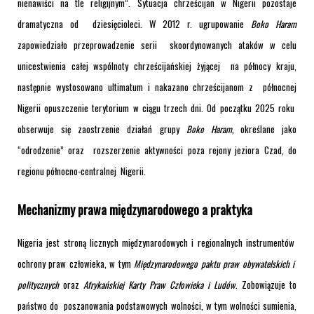
nienawiści na tle religijnym”. Sytuacja chrześcijan w Nigerii pozostaje
dramatyczna od dziesięcioleci. W 2012 r. ugrupowanie
Boko Haram
zapowiedziało przeprowadzenie serii skoordynowanych ataków w celu
unicestwienia całej wspólnoty chrześcijańskiej żyjącej na północy kraju,
następnie wystosowano ultimatum i nakazano chrześcijanom z północnej
Nigerii opuszczenie terytorium w ciągu trzech dni
. Od początku 2025 roku
obserwuje się zaostrzenie działań grupy
Boko Haram,
określane jako
“odrodzenie” oraz rozszerzenie aktywności poza rejony jeziora Czad, do
regionu północno-centralnej Nigerii
.
Mechanizmy prawa międzynarodowego a praktyka
Nigeria jest stroną licznych międzynarodowych i regionalnych instrumentów
ochrony praw człowieka, w tym
Międzynarodowego paktu praw obywatelskich i
politycznych
oraz
Afrykańskiej Karty Praw Człowieka i Ludów
. Zobowiązuje to
państwo do poszanowania podstawowych wolności, w tym wolności sumienia,