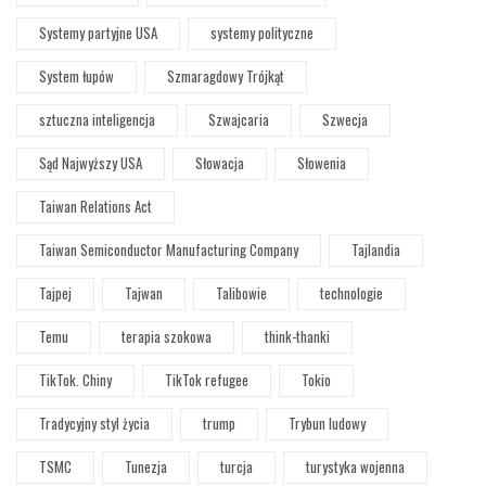
Systemy partyjne USA
systemy polityczne
System łupów
Szmaragdowy Trójkąt
sztuczna inteligencja
Szwajcaria
Szwecja
Sąd Najwyższy USA
Słowacja
Słowenia
Taiwan Relations Act
Taiwan Semiconductor Manufacturing Company
Tajlandia
Tajpej
Tajwan
Talibowie
technologie
Temu
terapia szokowa
think-thanki
TikTok. Chiny
TikTok refugee
Tokio
Tradycyjny styl życia
trump
Trybun ludowy
TSMC
Tunezja
turcja
turystyka wojenna