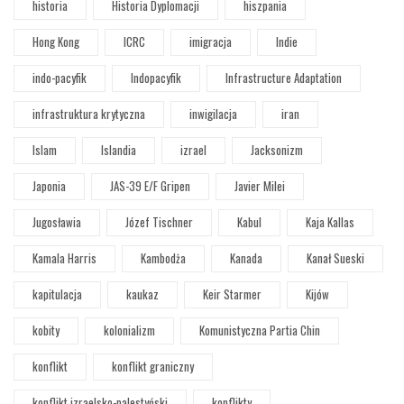
historia
Historia Dyplomacji
hiszpania
Hong Kong
ICRC
imigracja
Indie
indo-pacyfik
Indopacyfik
Infrastructure Adaptation
infrastruktura krytyczna
inwigilacja
iran
Islam
Islandia
izrael
Jacksonizm
Japonia
JAS-39 E/F Gripen
Javier Milei
Jugosławia
Józef Tischner
Kabul
Kaja Kallas
Kamala Harris
Kambodża
Kanada
Kanał Sueski
kapitulacja
kaukaz
Keir Starmer
Kijów
kobity
kolonializm
Komunistyczna Partia Chin
konflikt
konflikt graniczny
konflikt izraelsko-palestyński
konflikty