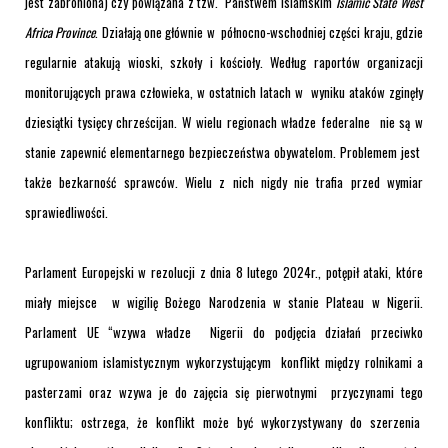
jest zabroniona) czy powiązana z tzw. Państwem Islamskim
Islamic State West
Africa Province
. Działają one głównie w północno-wschodniej części kraju, gdzie
regularnie atakują wioski, szkoły i kościoły. Według raportów organizacji
monitorujących prawa człowieka, w ostatnich latach w wyniku ataków zginęły
dziesiątki tysięcy chrześcijan. W wielu regionach władze federalne nie są w
stanie zapewnić elementarnego bezpieczeństwa obywatelom. Problemem jest
także bezkarność sprawców. Wielu z nich nigdy nie trafia przed wymiar
sprawiedliwości.
Parlament Europejski w rezolucji z dnia 8 lutego 2024r., potępił ataki, które
miały miejsce w wigilię Bożego Narodzenia w stanie Plateau w Nigerii.
Parlament UE “wzywa władze Nigerii do podjęcia działań przeciwko
ugrupowaniom islamistycznym wykorzystującym konflikt między rolnikami a
pasterzami oraz wzywa je do zajęcia się pierwotnymi przyczynami tego
konfliktu; ostrzega, że konflikt może być wykorzystywany do szerzenia