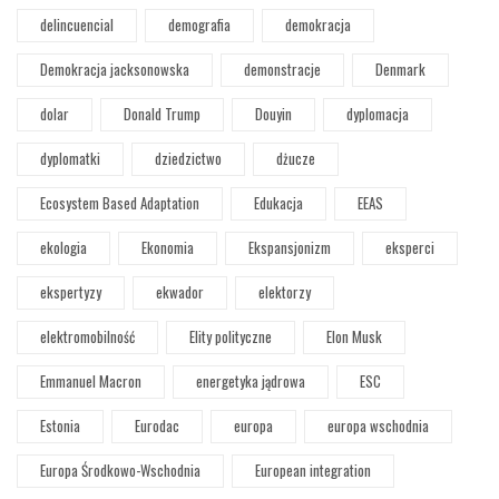
delincuencial
demografia
demokracja
Demokracja jacksonowska
demonstracje
Denmark
dolar
Donald Trump
Douyin
dyplomacja
dyplomatki
dziedzictwo
dżucze
Ecosystem Based Adaptation
Edukacja
EEAS
ekologia
Ekonomia
Ekspansjonizm
eksperci
ekspertyzy
ekwador
elektorzy
elektromobilność
Elity polityczne
Elon Musk
Emmanuel Macron
energetyka jądrowa
ESC
Estonia
Eurodac
europa
europa wschodnia
Europa Środkowo-Wschodnia
European integration