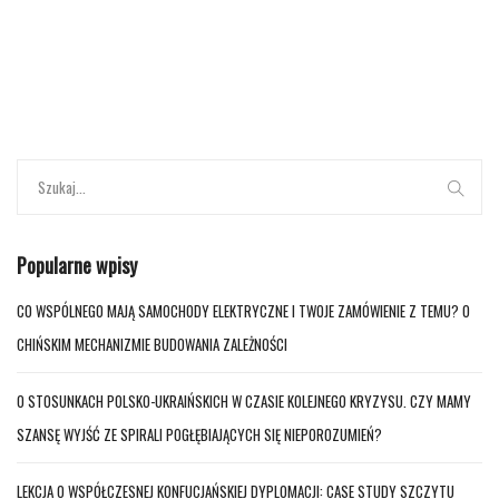
Popularne wpisy
CO WSPÓLNEGO MAJĄ SAMOCHODY ELEKTRYCZNE I TWOJE ZAMÓWIENIE Z TEMU? O
CHIŃSKIM MECHANIZMIE BUDOWANIA ZALEŻNOŚCI
O STOSUNKACH POLSKO-UKRAIŃSKICH W CZASIE KOLEJNEGO KRYZYSU. CZY MAMY
SZANSĘ WYJŚĆ ZE SPIRALI POGŁĘBIAJĄCYCH SIĘ NIEPOROZUMIEŃ?
LEKCJA O WSPÓŁCZESNEJ KONFUCJAŃSKIEJ DYPLOMACJI: CASE STUDY SZCZYTU