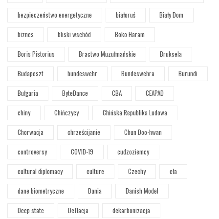
bezpieczeństwo energetyczne
białoruś
Biały Dom
biznes
bliski wschód
Boko Haram
Boris Pistorius
Bractwo Muzułmańskie
Bruksela
Budapeszt
bundeswehr
Bundeswehra
Burundi
Bułgaria
ByteDance
CBA
CEAPAD
chiny
Chińczycy
Chińska Republika Ludowa
Chorwacja
chrześcijanie
Chun Doo-hwan
controversy
COVID-19
cudzoziemcy
cultural diplomacy
culture
Czechy
cła
dane biometryczne
Dania
Danish Model
Deep state
Deflacja
dekarbonizacja