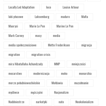
Locally Led Adaptation
loco
Louise Arbour
luki płacowe
Luksemburg
maduro
Malta
Maorysi
Marie Le Pen
Marine Le Pen
Mark Carney
masy
media
media społecznościowe
Mette Frederiksen
migracja
migration
migration crisis
mira Hibatullaha Achundzady
MMP
mniejszości
mocarstwo
modernizacja
moko
monarchia
morze południowochińskie
Mołdawia
muzułmanie
myśliwce
mężczyźni
Nacjonalizm
Naddniestrze
narkotyki
nato
Neokolonializm