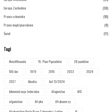
Europa Zachodnia
(30)
Prawa człowieka
(10)
Prawo międzynarodowe
(9)
Świat
(17)
Tagi
#visitRwanda
15. Plan Pięcioletni
28 punktów
100 dni
1979
2015
2023
2024
2027
Abudża
Act 13/2024
Administracja federalna
Afagnistan
AFD
afganistan
Afryka
Afrykanerzy
Afrykańskiej Karty Praw Człowieka i Ludów
AI