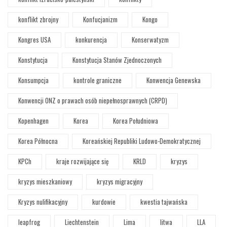
konflikt zbrojny
Konfucjanizm
Kongo
Kongres USA
konkurencja
Konserwatyzm
Konstytucja
Konstytucja Stanów Zjednoczonych
Konsumpcja
kontrole graniczne
Konwencja Genewska
Konwencji ONZ o prawach osób niepełnosprawnych (CRPD)
Kopenhagen
Korea
Korea Południowa
Korea Północna
Koreańskiej Republiki Ludowo-Demokratycznej
KPCh
kraje rozwijające się
KRLD
kryzys
kryzys mieszkaniowy
kryzys migracyjny
Kryzys nulifikacyjny
kurdowie
kwestia tajwańska
leapfrog
Liechtenstein
Lima
litwa
LLA