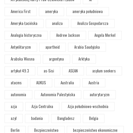
America First
ameryka
ameryka południowa
Ameryka Łacińska
analiza
Analiza Gospodarcza
Analogia historyczna
Andrew Jackson
Angela Merkel
Antyelitaryzm
apartheid
Arabia Saudyjska
Arabska Wiosna
argentyna
Arktyka
artykuł 49.3
as-Sisi
ASEAN
asylum seekers
atacms
AUKUS
Australia
Austria
autonomia
Autonomia Palestyńska
autorytaryzm
azja
Azja Centralna
Azja południowo-wschodnia
azyl
badania
Bangladesz
Belgia
Berlin
Bezpieczeństwo
bezpieczeństwo ekonomiczne