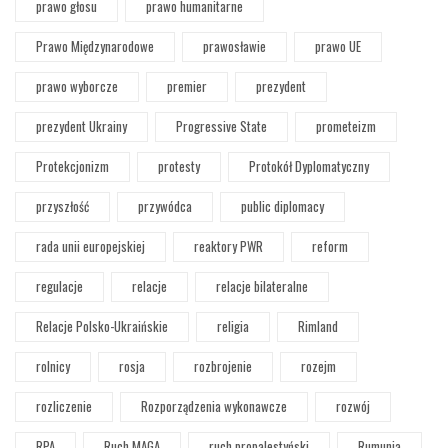
prawo głosu
prawo humanitarne
Prawo Międzynarodowe
prawosławie
prawo UE
prawo wyborcze
premier
prezydent
prezydent Ukrainy
Progressive State
prometeizm
Protekcjonizm
protesty
Protokół Dyplomatyczny
przyszłość
przywódca
public diplomacy
rada unii europejskiej
reaktory PWR
reform
regulacje
relacje
relacje bilateralne
Relacje Polsko-Ukraińskie
religia
Rimland
rolnicy
rosja
rozbrojenie
rozejm
rozliczenie
Rozporządzenia wykonawcze
rozwój
RPA
Ruch MAGA
ruch propalestyński
Rumunia