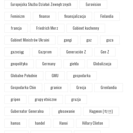
Europejska Służba Działań Zewnętrznych
Eurovision
Feminizm
finanse
finansjalizacja
Finlandia
francja
Friedrich Merz
Gabinet kuchenny
Gabinet Ministrów Ukraini
gangi
gaz
gaza
gazociąg
Gazprom
Generación Z
Gen Z
geopolityka
Germany
giełda
Globalizacja
Globalne Południe
GMU
gospodarka
Gospodarka Chin
granice
Grecja
Grenlandia
gripen
grupy etniczne
gruzja
Gubernator Generalna
głosowanie
Hagyeon (학연)
hamas
handel
Hanoi
Hillary Clinton