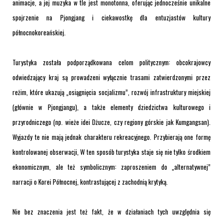
animacje, a jej muzyka w tle jest monotonna, oferując jednocześnie unikalne
spojrzenie na Pjongjang i ciekawostkę dla entuzjastów kultury
północnokoreańskiej.
Turystyka została podporządkowana celom politycznym: obcokrajowcy
odwiedzający kraj są prowadzeni wyłącznie trasami zatwierdzonymi przez
reżim, które ukazują „osiągnięcia socjalizmu”, rozwój infrastruktury miejskiej
(głównie w Pjongjangu), a także elementy dziedzictwa kulturowego i
przyrodniczego (np. wieże idei Dżucze, czy regiony górskie jak Kumgangsan).
Wyjazdy te nie mają jednak charakteru rekreacyjnego. Przybierają one formę
kontrolowanej obserwacji, W ten sposób turystyka staje się nie tylko środkiem
ekonomicznym, ale też symbolicznym: zaproszeniem do „alternatywnej”
narracji o Korei Północnej, kontrastującej z zachodnią krytyką.
Nie bez znaczenia jest też fakt, że w działaniach tych uwzględnia się