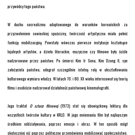
przywódcy tego państwa.
W duchu socrealizmu adaptowanego do warunków koreańskich za
przyzwoleniem sowieckiej spuścizny, twórczość artystyczna miała pełnić
funkcję mobilizacyjną. Powstały wówczas pierwsze instytucje kształcące
lojalnych artystów, a dzieła literackie, muzyczne czy filmowe były ściśle
nadzorowane przez państwo. Po śmierci Kim Ir Sena, Kim Dzong Il, syn
założyciela państwa, odegrał szczególnie istotną rolę w ukształtowaniu
kulturowego wymiaru władzy. W latach 70. i 80. XX wieku interesował się teorią
filmu i osobiście nadzorował działalność państwowej kinematografii.
Jego traktat
O sztuce filmowej
(1973) stał się obowiązkową lekturą dla
wszystkich twórców kultury w KRLD. W jego mniemaniu film był najlepszym
środkiem oddziaływania, poprzez emocje i obraz. W ten sposób mógł
skuteczniej niż poprzez polityczne przemówienia mobilizować społeczeństwo.