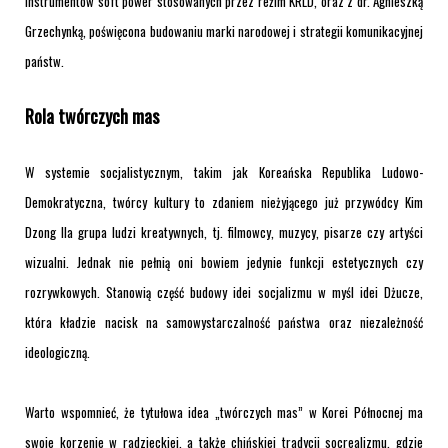
instrumentów soft power stosowanych przez reżim KRLD, oraz z dr. Agnieszką
Grzechynką, poświęcona budowaniu marki narodowej i strategii komunikacyjnej
państw.
Rola twórczych mas
W systemie socjalistycznym, takim jak Koreańska Republika Ludowo-
Demokratyczna, twórcy kultury to zdaniem nieżyjącego już przywódcy Kim
Dzong Ila grupa ludzi kreatywnych, tj. filmowcy, muzycy, pisarze czy artyści
wizualni. Jednak nie pełnią oni bowiem jedynie funkcji estetycznych czy
rozrywkowych. Stanowią część budowy idei socjalizmu w myśl idei Dżucze,
która kładzie nacisk na samowystarczalność państwa oraz niezależność
ideologiczną.
Warto wspomnieć, że tytułowa idea „twórczych mas” w Korei Północnej ma
swoje korzenie w radzieckiej, a także chińskiej tradycji socrealizmu, gdzie