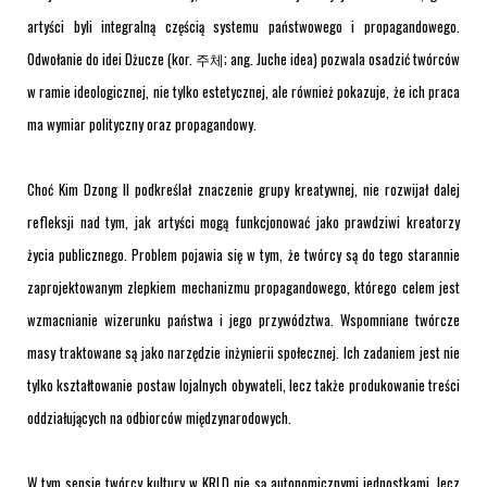
artyści byli integralną częścią systemu państwowego i propagandowego.
Odwołanie do idei Dżucze (kor. 주체; ang. Juche idea) pozwala osadzić twórców
w ramie ideologicznej, nie tylko estetycznej, ale również pokazuje, że ich praca
ma wymiar polityczny oraz propagandowy.
Choć Kim Dzong Il podkreślał znaczenie grupy kreatywnej, nie rozwijał dalej
refleksji nad tym, jak artyści mogą funkcjonować jako prawdziwi kreatorzy
życia publicznego. Problem pojawia się w tym, że twórcy są do tego starannie
zaprojektowanym zlepkiem mechanizmu propagandowego, którego celem jest
wzmacnianie wizerunku państwa i jego przywództwa. Wspomniane twórcze
masy traktowane są jako narzędzie inżynierii społecznej. Ich zadaniem jest nie
tylko kształtowanie postaw lojalnych obywateli, lecz także produkowanie treści
oddziałujących na odbiorców międzynarodowych.
W tym sensie twórcy kultury w KRLD nie są autonomicznymi jednostkami, lecz