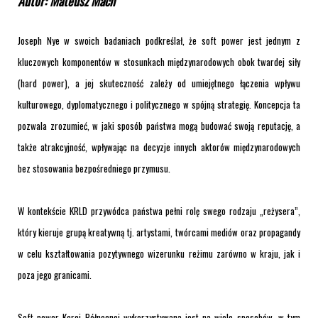
Autor: Mateusz Mach
Joseph Nye w swoich badaniach podkreślał, że soft power jest jednym z
kluczowych komponentów w stosunkach międzynarodowych obok twardej siły
(hard power), a jej skuteczność zależy od umiejętnego łączenia wpływu
kulturowego, dyplomatycznego i politycznego w spójną strategię. Koncepcja ta
pozwala zrozumieć, w jaki sposób państwa mogą budować swoją reputację, a
także atrakcyjność, wpływając na decyzje innych aktorów międzynarodowych
bez stosowania bezpośredniego przymusu.
W kontekście KRLD przywódca państwa pełni rolę swego rodzaju „reżysera”,
który kieruje grupą kreatywną tj. artystami, twórcami mediów oraz propagandy
w celu kształtowania pozytywnego wizerunku reżimu zarówno w kraju, jak i
poza jego granicami.
Soft power Korei Północnej wykorzystywana jest na wiele sposobów, w tym