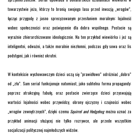
towarzystwie jeża, którzy to bronią swojego lasu przed inwazją „wrogów”,
łącząc przygodę z jasno sprecyzowanym przesłaniem moralnym: lojalność
wobec społeczności oraz poświęcenie dla dobra wspólnego. Postacie są
wyraźnie zhierarchizowane ideologicznie. Na ten przykład wiewiórka i jeż są
inteligentni, odważni, a także moralnie niezłomni, podczas gdy sowa oraz lis
podstępni, jak i również okrutni.
W kontekście wychowawczym dzieci uczą się “prawidłowo” odróżniać „dobro”
od „zła”. Sam serial funkcjonuje natomiast, jako subtelna forma propagandy:
poprzez atrakcyjną fabułę, oraz postacie zwierzęce dzieci przyswajają
wartości lojalności wobec przywódcy, obrony ojczyzny i czujności wobec
„wrogów zewnętrznych”, dzięki czemu
Squirrel and Hedgehog
można uznać za
przykład animacji służącej nie tylko rozrywce, ale przede wszystkim
socjalizacji politycznej najmłodszych widzów.