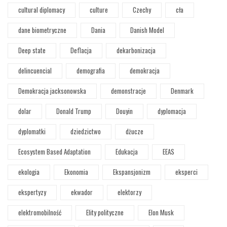
cultural diplomacy
culture
Czechy
cła
dane biometryczne
Dania
Danish Model
Deep state
Deflacja
dekarbonizacja
delincuencial
demografia
demokracja
Demokracja jacksonowska
demonstracje
Denmark
dolar
Donald Trump
Douyin
dyplomacja
dyplomatki
dziedzictwo
dżucze
Ecosystem Based Adaptation
Edukacja
EEAS
ekologia
Ekonomia
Ekspansjonizm
eksperci
ekspertyzy
ekwador
elektorzy
elektromobilność
Elity polityczne
Elon Musk