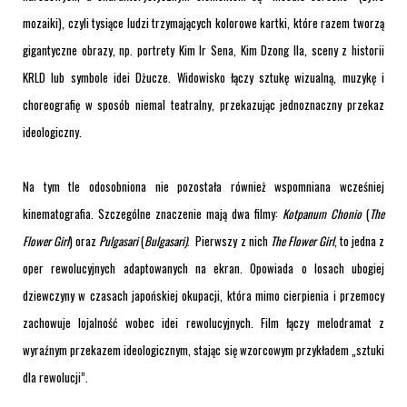
mozaiki), czyli tysiące ludzi trzymających kolorowe kartki, które razem tworzą
gigantyczne obrazy, np. portrety Kim Ir Sena, Kim Dzong Ila, sceny z historii
KRLD lub symbole idei Dżucze. Widowisko łączy sztukę wizualną, muzykę i
choreografię w sposób niemal teatralny, przekazując jednoznaczny przekaz
ideologiczny.
Na tym tle odosobniona nie pozostała również wspomniana wcześniej
kinematografia. Szczególne znaczenie mają dwa filmy:
Kotpanum Chonio
(
The
Flower Girl
) oraz
Pulgasari
(
Bulgasari)
. Pierwszy z nich
The Flower Girl
, to jedna z
oper rewolucyjnych adaptowanych na ekran. Opowiada o losach ubogiej
dziewczyny w czasach japońskiej okupacji, która mimo cierpienia i przemocy
zachowuje lojalność wobec idei rewolucyjnych. Film łączy melodramat z
wyraźnym przekazem ideologicznym, stając się wzorcowym przykładem „sztuki
dla rewolucji”.