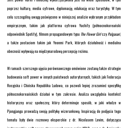
poprzez kulturę, media cyfrowe, dyplomację, edukację oraz turystykę. W tym
celu szczególną uwagę poświęcono w niniejszej analizie wybranym przykładom
empirycznym, takim jak platforma cyfrowa Yuchify (północnokoreański
odpowiednik Spotify), filmom propagandowym typu
The Flower Girl
czy
Pulgasari
,
a także postaciom takim jak Yeonmi Park, których działalność i medialna
obecność wpływają na międzynarodową percepcję reżimu.
W ramach szerszego ujęcia porównawczego omówione zostaną także strategie
budowania soft power w innych państwach autorytarnych, takich jak Federacja
Rosyjska i Chińska Republika Ludowa, co pozwoli lepiej zrozumieć specyfikę
północnokoreańskich działań w tym zakresie. Analiza uwzględnia kontekst
historyczny oraz społeczny, który determinuje sposób, w jaki władze w
Pjongjangu prowadzą swoją politykę wizerunkową. Inspiracją do podjęcia tego
tematu były dwie rozmowy eksperckie z dr. Nicolasem Levim, dotycząca