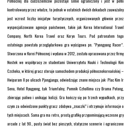
Północnej dla cudzoziemców pozostaje silnie ograniczony i jest w pełni
kontrolowany przez władze, to jednak w ostatnich dwóch dekadach zauważalny
jest wzrost liczby inicjatyw turystycznych, organizowanych głównie przez
wyspecjalizowane agencje państwowe, takie jak Korea International Travel
Company, North Korea Travel oraz Koryo Tours. Pod patronatem tego
ostatniego powstała przeglądarkowa gra wyścigowa pn. “Pyongyang Racer”.
Stworzona w Korei Północnej i wydana w 2012, została opracowana przez firmę
Nostek we współpracy ze studentami Uniwersytetu Nauki i Technologii Kim
Czcheka, w której gracz steruje samochodem produkcji północnokoreańskiej –
Hwiparam II po ulicach Pjongjangu, odwiedzając znane miejsca jak: Plac Kim Ir
Sena, Hotel Ryugyong, Łuk Triumfalny, Pomnik Czhollima czy Brama Potong,
zbierając paliwo i unikając kolizji. Gra kończy się po trzech wypadkach, przy
czym za odwiedzone punkty gracz zdobywa „znaczki” i otrzymuje informacje o
tych miejscach. Sama gra ma retro, prostą grafikę przypominającą wczesne gry
arcade z lat 90., pusty świat bez pieszych, statyczne scenerie i ograniczone