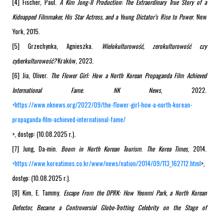
[4] Fischer, Paul.
A Kim Jong-Il Production: The Extraordinary True Story of a
Kidnapped Filmmaker, His Star Actress, and a Young Dictator’s Rise to Power
. New
York, 2015.
[5] Grzechynka, Agnieszka.
Wielokulturowość, zerokulturowość czy
cyberkulturowość?
Kraków, 2023.
[6] Jia, Oliver.
The Flower Girl: How a North Korean Propaganda Film Achieved
International Fame
.
NK News
, 2022.
<
https://www.nknews.org/2022/09/the-flower-girl-how-a-north-korean-
propaganda-film-achieved-international-fame/
>, dostęp: (10.08.2025 r.).
[7] Jung, Da‑min.
Boom in North Korean Tourism
.
The Korea Times
, 2014.
<
https://www.koreatimes.co.kr/www/news/nation/2014/09/113_162712.html
>,
dostęp: (10.08.2025 r.).
[8] Kim, E. Tammy.
Escape From the DPRK: How Yeonmi Park, a North Korean
Defector, Became a Controversial Globe-Trotting Celebrity on the Stage of