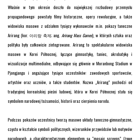
Właśnie w tym okresie doszło do największej rozbudowy przemysłu
propagandowego: powstały filmy historyczne, opery rewolucyjne, a także
widowiska masowe z udziałem tysięcy wykonawców m.in. pokazy taneczne
Arirang (kor. 아리랑 축제; ang.
Arirang Mass Games
), w których sztuka oraz
polityka były całkowicie zintegrowane. Arirang to spektakularne widowiska
masowe w Korei Północnej, łączące gimnastykę, taniec, akrobatykę i
wizualizacje multimedialne, odbywające się głównie w Moranbong Stadium w
Pjongjangu i angażujące tysiące uczestników: zawodowych sportowców,
artystów oraz uczniów, a także studentów. Nazwa „Arirang” pochodzi od
tradycyjnej koreańskiej pieśni ludowej, która w Korei Północnej stała się
symbolem narodowej tożsamości, historii oraz cierpienia narodu.
Podczas pokazów uczestnicy tworzą masowe układy taneczno-gimnastyczne,
często w kształcie symboli politycznych, wizerunków przywódców lub motywów
narodowych, a charakterystycznym elementem są “mosaic screens” (żywe