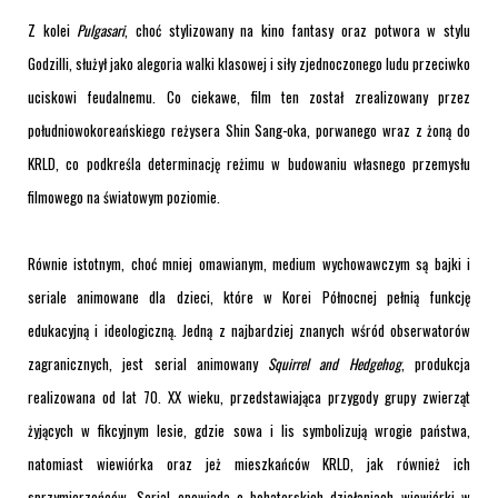
Z kolei
Pulgasari
, choć stylizowany na kino fantasy oraz potwora w stylu
Godzilli, służył jako alegoria walki klasowej i siły zjednoczonego ludu przeciwko
uciskowi feudalnemu. Co ciekawe, film ten został zrealizowany przez
południowokoreańskiego reżysera Shin Sang-oka, porwanego wraz z żoną do
KRLD, co podkreśla determinację reżimu w budowaniu własnego przemysłu
filmowego na światowym poziomie.
Równie istotnym, choć mniej omawianym, medium wychowawczym są bajki i
seriale animowane dla dzieci, które w Korei Północnej pełnią funkcję
edukacyjną i ideologiczną. Jedną z najbardziej znanych wśród obserwatorów
zagranicznych, jest serial animowany
Squirrel and Hedgehog
, produkcja
realizowana od lat 70. XX wieku, przedstawiająca przygody grupy zwierząt
żyjących w fikcyjnym lesie, gdzie sowa i lis symbolizują wrogie państwa,
natomiast wiewiórka oraz jeż mieszkańców KRLD, jak również ich
sprzymierzeńców. Serial opowiada o bohaterskich działaniach wiewiórki w