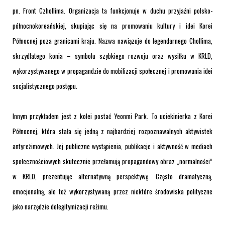
pn. Front Czhollima. Organizacja ta funkcjonuje w duchu przyjaźni polsko-
północnokoreańskiej, skupiając się na promowaniu kultury i idei Korei
Północnej poza granicami kraju. Nazwa nawiązuje do legendarnego Chollima,
skrzydlatego konia – symbolu szybkiego rozwoju oraz wysiłku w KRLD,
wykorzystywanego w propagandzie do mobilizacji społecznej i promowania idei
socjalistycznego postępu.
Innym przykładem jest z kolei postać Yeonmi Park. To uciekinierka z Korei
Północnej, która stała się jedną z najbardziej rozpoznawalnych aktywistek
antyreżimowych. Jej publiczne wystąpienia, publikacje i aktywność w mediach
społecznościowych skutecznie przełamują propagandowy obraz „normalności”
w KRLD, prezentując alternatywną perspektywę. Często dramatyczną,
emocjonalną, ale też wykorzystywaną przez niektóre środowiska polityczne
jako narzędzie delegitymizacji reżimu.