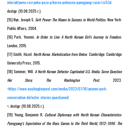
interaktywna-rozrywka-poza-p/korea-polnocna-pyongyang-racer/zc53d
dostęp: (10.08.2025 r.).
[15] Nye, Joseph S.
Soft Power: The Means to Success in World Politics
. New York:
Public Affairs, 2004.
[16] Park, Yeonmi.
In Order to Live: A North Korean Girl’s Journey to Freedom
.
London, 2015.
[17] Smith, Hazel.
North Korea: Marketization from Below
. Cambridge: Cambridge
University Press, 2015.
[18] Sommer, Will.
A North Korean Defector Captivated U.S. Media. Some Question
Her Story
.
The Washington Post
, 2023.
<
https://www.washingtonpost.com/media/2023/07/16/yeonmi-park-
conservative-defector-stories-questioned/
>, dostęp: (10.08.2025 r.).
[19] Young, Benjamin R.
Cultural Diplomacy with North Korean Characteristics:
Pyongyang’s Exportation of the Mass Games to the Third World, 1972–1996
.
The