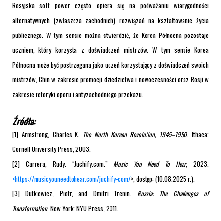
Rosyjska soft power często opiera się na podważaniu wiarygodności
alternatywnych (zwłaszcza zachodnich) rozwiązań na kształtowanie życia
publicznego. W tym sensie można stwierdzić, że Korea Północna pozostaje
uczniem, który korzysta z doświadczeń mistrzów. W tym sensie Korea
Północna może być postrzegana jako uczeń korzystający z doświadczeń swoich
mistrzów, Chin w zakresie promocji dziedzictwa i nowoczesności oraz Rosji w
zakresie retoryki oporu i antyzachodniego przekazu.
Źródła:
[1] Armstrong, Charles K.
The North Korean Revolution, 1945–1950
. Ithaca:
Cornell University Press, 2003.
[2] Carrera, Rudy. “Juchify.com.”
Music You Need To Hear
, 2023.
<
https://musicyouneedtohear.com/juchify-com/
>, dostęp: (10.08.2025 r.).
[3] Dutkiewicz, Piotr, and Dmitri Trenin.
Russia: The Challenges of
Transformation
. New York: NYU Press, 2011.