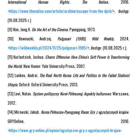
International Human Rights
.
The Nation
, 2016.
<
https://www.thenation.com/article/archive/escape-from-the-dprk/
>, dostęp:
(10.08.2025 r.)
[9] Kim, Jong Il.
On the Art of the Cinema
. Pyongyang, 1973.
[10] Kownacki, Andrzej.
Pulgasari (1985)
.
Wild Weekly
, 2024.
<
https://wildweekly.pl/2024/11/25/pulgasari-1985/
>, dostęp: (10.08.2025 r.).
[11] Kurlantzick, Joshua.
Charm Offensive: How China’s Soft Power Is Transforming
the World
. New Haven: Yale University Press, 2007.
[12] Lankov, Andrei.
The Real North Korea: Life and Politics in the Failed Stalinist
Utopia
. Oxford: Oxford University Press, 2013.
[13] Levi, Natan.
System polityczny Korei Północnej. Aspekty kulturowe
. Warszawa,
2012.
[14] Mirowski, Jakub.
Korea Północna-Pyongyang Racer. Gry z egzotycznych krajów
.
GRYOnline, 2016.
<
https://www.gry-online.pl/opinie/egzotyczne-gry-z-egzotycznych-krajow-