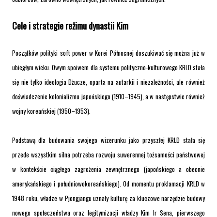
Cele i strategie reżimu dynastii Kim
Początków polityki soft power w Korei Północnej doszukiwać się można już w
ubiegłym wieku. Owym spoiwem dla systemu polityczno-kulturowego KRLD stała
się nie tylko ideologia Dżucze, oparta na autarkii i niezależności, ale również
doświadczenie kolonializmu japońskiego (1910–1945), a w następstwie również
wojny koreańskiej (1950–1953).
Podstawą dla budowania swojego wizerunku jako przyszłej KRLD stała się
przede wszystkim silna potrzeba rozwoju suwerennej tożsamości państwowej
w kontekście ciągłego zagrożenia zewnętrznego (japońskiego a obecnie
amerykańskiego i południowokoreańskiego). Od momentu proklamacji KRLD w
1948 roku, władze w Pjongjangu uznały kulturę za kluczowe narzędzie budowy
nowego społeczeństwa oraz legitymizacji władzy Kim Ir Sena, pierwszego