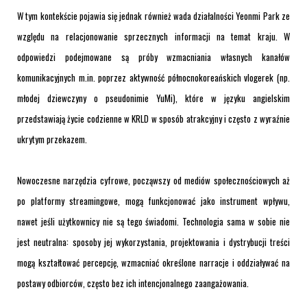
W tym kontekście pojawia się jednak również wada działalności Yeonmi Park ze
względu na relacjonowanie sprzecznych informacji na temat kraju. W
odpowiedzi podejmowane są próby wzmacniania własnych kanałów
komunikacyjnych m.in. poprzez aktywność północnokoreańskich vlogerek (np.
młodej dziewczyny o pseudonimie YuMi), które w języku angielskim
przedstawiają życie codzienne w KRLD w sposób atrakcyjny i często z wyraźnie
ukrytym przekazem.
Nowoczesne narzędzia cyfrowe, począwszy od mediów społecznościowych aż
po platformy streamingowe, mogą funkcjonować jako instrument wpływu,
nawet jeśli użytkownicy nie są tego świadomi. Technologia sama w sobie nie
jest neutralna: sposoby jej wykorzystania, projektowania i dystrybucji treści
mogą kształtować percepcję, wzmacniać określone narracje i oddziaływać na
postawy odbiorców, często bez ich intencjonalnego zaangażowania.