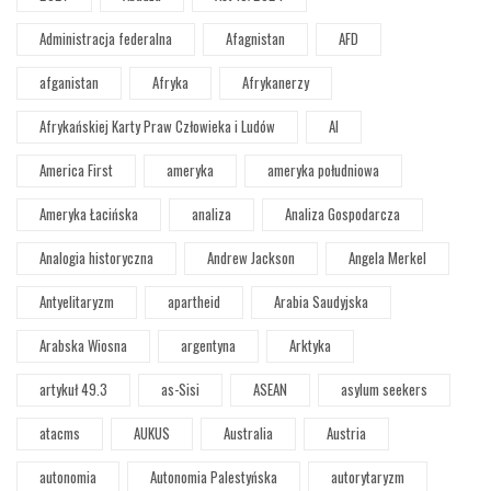
Administracja federalna
Afagnistan
AFD
afganistan
Afryka
Afrykanerzy
Afrykańskiej Karty Praw Człowieka i Ludów
AI
America First
ameryka
ameryka południowa
Ameryka Łacińska
analiza
Analiza Gospodarcza
Analogia historyczna
Andrew Jackson
Angela Merkel
Antyelitaryzm
apartheid
Arabia Saudyjska
Arabska Wiosna
argentyna
Arktyka
artykuł 49.3
as-Sisi
ASEAN
asylum seekers
atacms
AUKUS
Australia
Austria
autonomia
Autonomia Palestyńska
autorytaryzm