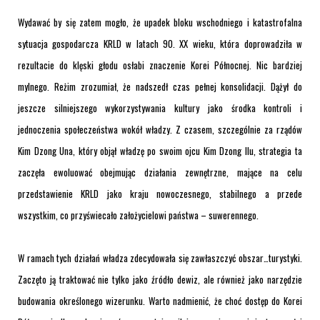
Wydawać by się zatem mogło, że upadek bloku wschodniego i katastrofalna
sytuacja gospodarcza KRLD w latach 90. XX wieku, która doprowadziła w
rezultacie do klęski głodu osłabi znaczenie Korei Północnej. Nic bardziej
mylnego. Reżim zrozumiał, że nadszedł czas pełnej konsolidacji. Dążył do
jeszcze silniejszego wykorzystywania kultury jako środka kontroli i
jednoczenia społeczeństwa wokół władzy. Z czasem, szczególnie za rządów
Kim Dzong Una, który objął władzę po swoim ojcu Kim Dzong Ilu, strategia ta
zaczęła ewoluować obejmując działania zewnętrzne, mające na celu
przedstawienie KRLD jako kraju nowoczesnego, stabilnego a przede
wszystkim, co przyświecało założycielowi państwa – suwerennego.
W ramach tych działań władza zdecydowała się zawłaszczyć obszar…turystyki.
Zaczęto ją traktować nie tylko jako źródło dewiz, ale również jako narzędzie
budowania określonego wizerunku. Warto nadmienić, że choć dostęp do Korei