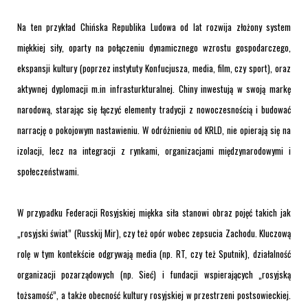
Na ten przykład Chińska Republika Ludowa od lat rozwija złożony system
miękkiej siły, oparty na połączeniu dynamicznego wzrostu gospodarczego,
ekspansji kultury (poprzez instytuty Konfucjusza, media, film, czy sport), oraz
aktywnej dyplomacji m.in infrasturkturalnej. Chiny inwestują w swoją markę
narodową, starając się łączyć elementy tradycji z nowoczesnością i budować
narrację o pokojowym nastawieniu. W odróżnieniu od KRLD, nie opierają się na
izolacji, lecz na integracji z rynkami, organizacjami międzynarodowymi i
społeczeństwami.
W przypadku Federacji Rosyjskiej miękka siła stanowi obraz pojęć takich jak
„rosyjski świat” (Russkij Mir), czy też opór wobec zepsucia Zachodu. Kluczową
rolę w tym kontekście odgrywają media (np. RT, czy też Sputnik), działalność
organizacji pozarządowych (np. Sieć) i fundacji wspierających „rosyjską
tożsamość”, a także obecność kultury rosyjskiej w przestrzeni postsowieckiej.