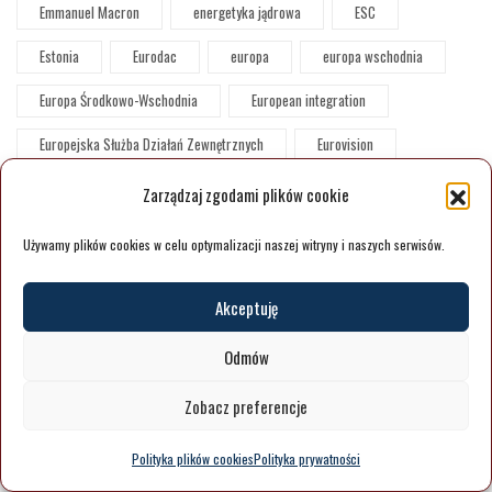
Emmanuel Macron
energetyka jądrowa
ESC
Estonia
Eurodac
europa
europa wschodnia
Europa Środkowo-Wschodnia
European integration
Europejska Służba Działań Zewnętrznych
Eurovision
Feminizm
finanse
finansjalizacja
Finlandia
Zarządzaj zgodami plików cookie
francja
Friedrich Merz
Gabinet kuchenny
Używamy plików cookies w celu optymalizacji naszej witryny i naszych serwisów.
Gabinet Ministrów Ukraini
gangi
gaz
gaza
Akceptuję
gazociąg
Gazprom
Generación Z
Gen Z
Odmów
geopolityka
Germany
giełda
Globalizacja
Zobacz preferencje
Globalne Południe
GMU
gospodarka
Gospodarka Chin
granice
Grecja
Grenlandia
Polityka plików cookies
Polityka prywatności