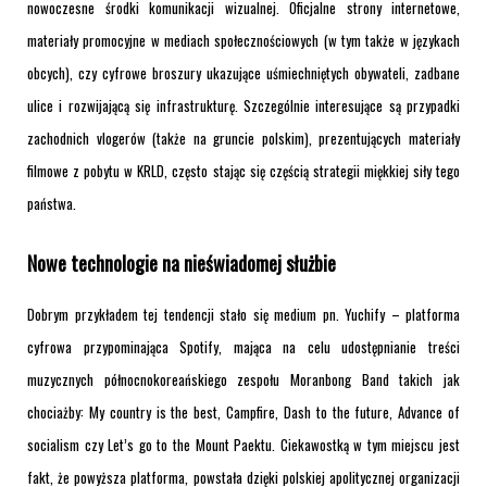
nowoczesne środki komunikacji wizualnej. Oficjalne strony internetowe,
materiały promocyjne w mediach społecznościowych (w tym także w językach
obcych), czy cyfrowe broszury ukazujące uśmiechniętych obywateli, zadbane
ulice i rozwijającą się infrastrukturę. Szczególnie interesujące są przypadki
zachodnich vlogerów (także na gruncie polskim), prezentujących materiały
filmowe z pobytu w KRLD, często stając się częścią strategii miękkiej siły tego
państwa.
Nowe technologie na nieświadomej służbie
Dobrym przykładem tej tendencji stało się medium pn. Yuchify – platforma
cyfrowa przypominająca Spotify, mająca na celu udostępnianie treści
muzycznych północnokoreańskiego zespołu Moranbong Band takich jak
chociażby: My country is the best, Campfire, Dash to the future, Advance of
socialism czy Let’s go to the Mount Paektu. Ciekawostką w tym miejscu jest
fakt, że powyższa platforma, powstała dzięki polskiej apolitycznej organizacji