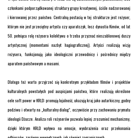
członkami podporządkowanej struktury grupy kreatywnej, ściśle nadzorowanej
i kierowanej przez państwo. Centralną postacią w tej strukturze jest reżyser,
którym nie jest przeciętny artysta czy aparatczyk, lecz dynastia Kimów, od lat
50. pełniąca rolę reżysera kolektywu o trzeba przyznać nieszablonowej duszy
artystycznej (momentami nazbyt hagiograficznej). Artyści realizują wizję
reżysera, funkcjonują jako ideologiczni przewodnicy i pośrednicy między
aparatem państwowym a masami.
Dlatego też warto przyjrzeć się konkretnym przykładom filmów i projektów
kulturalnych powstałych pod auspicjami państwa, które realizują określone
cele soft power w KRLD: promują lojalność, ukazują kraj jako autarkiczny, godny
podziwu i otwarty na „kulturalny dialog”, oczywiście przy zachowaniu prymatu
ideologii Dżucze. Analiza roli reżyserów pozwala lepiej zrozumieć mechanizmy,
dzięki którym KRLD wpływa na emocje, wyobrażenia oraz przekonania
odbiorców, zarówno wewnętrznych, jak również zagranicznych.