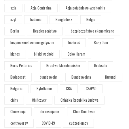
azja
Azja Centralna
Azja południowo-wschodnia
azyl
badania
Bangladesz
Belgia
Berlin
Bezpieczeństwo
bezpieczeństwo ekonomiczne
bezpieczeństwo energetyczne
białoruś
Biały Dom
biznes
bliski wschód
Boko Haram
Boris Pistorius
Bractwo Muzułmańskie
Bruksela
Budapeszt
bundeswehr
Bundeswehra
Burundi
Bułgaria
ByteDance
CBA
CEAPAD
chiny
Chińczycy
Chińska Republika Ludowa
Chorwacja
chrześcijanie
Chun Doo-hwan
controversy
COVID-19
cudzoziemcy