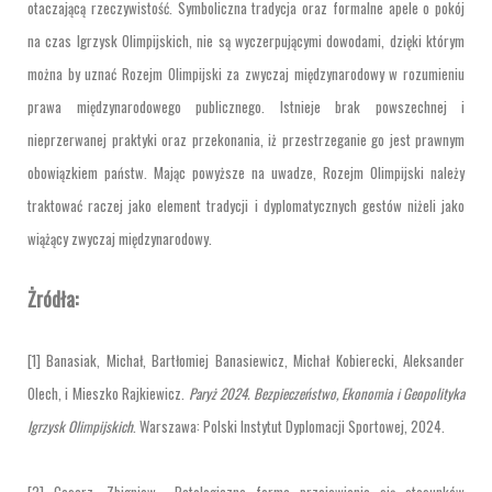
otaczającą rzeczywistość. Symboliczna tradycja oraz formalne apele o pokój
na czas Igrzysk Olimpijskich, nie są wyczerpującymi dowodami, dzięki którym
można by uznać Rozejm Olimpijski za zwyczaj międzynarodowy w rozumieniu
prawa międzynarodowego publicznego. Istnieje brak powszechnej i
nieprzerwanej praktyki oraz przekonania, iż przestrzeganie go jest prawnym
obowiązkiem państw. Mając powyższe na uwadze, Rozejm Olimpijski należy
traktować raczej jako element tradycji i dyplomatycznych gestów niżeli jako
wiążący zwyczaj międzynarodowy.
Żródła:
[1] Banasiak, Michał, Bartłomiej Banasiewicz, Michał Kobierecki, Aleksander
Olech, i Mieszko Rajkiewicz.
Paryż 2024. Bezpieczeństwo, Ekonomia i Geopolityka
Igrzysk Olimpijskich
. Warszawa: Polski Instytut Dyplomacji Sportowej, 2024.
[2] Cesarz, Zbigniew. „Patologiczne forma przejawiania się stosunków