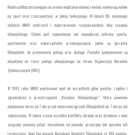
Realia polityczne panujące na arenie międzynarodowej również wywierają wpływ
na sport oraz rzeczywistość, w jakiej funkcjonuje. W latach 90. minionego
stulecia MKOl wskrzesił i nieprzerwanie rozpowszechnia ideę rozejmu
olimpijskiego. Celem jest zapewnienie jak największej ochrony sportu,
sportowców oraz wykorzystanie przedsięwzięcia, jakim są Igrzyska
Olimpijskie, do promowania pokoju oraz dialogu. Ponadto podejmowane są
inicjatywy na rzecz pokoju olimpijskiego na forum Organizacji Narodów
Zjednoczonych (ONZ).
W 1992 roku MKOl wystosował apel do wszystkich głów państw, rządów i
zgromadzeń o przestrzeganie „Rozejmu Olimpijskiego”, który powinien
obejmować okres od 7 dni przed otwarciem Igrzysk Olimpijskich do 7 dni po ich
zakończeniu. W tymże czasie wszelkie konflikty zbrojne oraz działania z nimi
związane powinny ustać, niezależnie od powodu, przyczyny lub sposobu ich
rozpoczęcia. Apel ten poparły Narodowe Komitety Olimpijskie ze 184 państw,