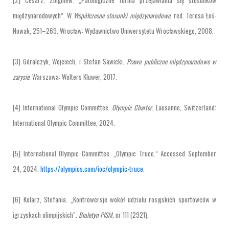
międzynarodowych”. W
Współczesne stosunki międzynarodowe
, red. Teresa Łoś-
Nowak, 251–269. Wrocław: Wydawnictwo Uniwersytetu Wrocławskiego, 2008.
[3] Góralczyk, Wojciech, i Stefan Sawicki.
Prawo publiczne międzynarodowe w
zarysie
. Warszawa: Wolters Kluwer, 2017.
[4] International Olympic Committee.
Olympic Charter
. Lausanne, Switzerland:
International Olympic Committee, 2024.
[5] International Olympic Committee. „Olympic Truce.” Accessed September
24, 2024.
https://olympics.com/ioc/olympic-truce
.
[6] Kolarz, Stefania. „Kontrowersje wokół udziału rosyjskich sportowców w
igrzyskach olimpijskich”.
Biuletyn PISM
, nr 111 (2921).