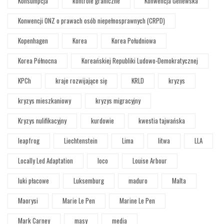
Konsumpcja
kontrole graniczne
Konwencja Genewska
Konwencji ONZ o prawach osób niepełnosprawnych (CRPD)
Kopenhagen
Korea
Korea Południowa
Korea Północna
Koreańskiej Republiki Ludowo-Demokratycznej
KPCh
kraje rozwijające się
KRLD
kryzys
kryzys mieszkaniowy
kryzys migracyjny
Kryzys nulifikacyjny
kurdowie
kwestia tajwańska
leapfrog
Liechtenstein
Lima
litwa
LLA
Locally Led Adaptation
loco
Louise Arbour
luki płacowe
Luksemburg
maduro
Malta
Maorysi
Marie Le Pen
Marine Le Pen
Mark Carney
masy
media