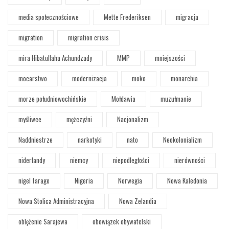
media społecznościowe
Mette Frederiksen
migracja
migration
migration crisis
mira Hibatullaha Achundzady
MMP
mniejszości
mocarstwo
modernizacja
moko
monarchia
morze południowochińskie
Mołdawia
muzułmanie
myśliwce
mężczyźni
Nacjonalizm
Naddniestrze
narkotyki
nato
Neokolonializm
niderlandy
niemcy
niepodległości
nierówności
nigel farage
Nigeria
Norwegia
Nowa Kaledonia
Nowa Stolica Administracyjna
Nowa Zelandia
oblężenie Sarajewa
obowiązek obywatelski