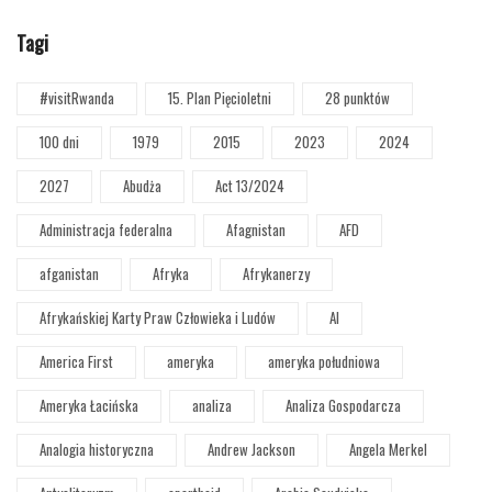
Tagi
#visitRwanda
15. Plan Pięcioletni
28 punktów
100 dni
1979
2015
2023
2024
2027
Abudża
Act 13/2024
Administracja federalna
Afagnistan
AFD
afganistan
Afryka
Afrykanerzy
Afrykańskiej Karty Praw Człowieka i Ludów
AI
America First
ameryka
ameryka południowa
Ameryka Łacińska
analiza
Analiza Gospodarcza
Analogia historyczna
Andrew Jackson
Angela Merkel