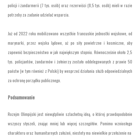
policji i żandarmerii (7 tys. osób) oraz rezerwiści (8,5 tys. osób) mieli w razie
potrzeby za zadanie udzielać wsparcia.
Już od 2022 roku mobilizowano wszystkie francuskie jednostki wojskowe, od
marynarki, przez wojska lądowe, aż po siły powietrzne i kosmiczne, aby
zapewnić bezpieczeństwo w jak największym stopniu. Równocześnie około 2,5
tys. policjantów, żandarmów i żołnierzy zostało oddelegowanych z prawie 50
państw (w tym również z Polski) by wesprzeć działania służb odpowiedzialnych
za ochronę porządku publicznego.
Podsumowanie
Rozejm Olimpijski jest niewątpliwie szlachetną ideą, o której prawdopodobnie
wszyscy słyszeli, znając mniej lub więcej szczegółów. Pomimo wzniosłego
charakteru oraz humanitarnych założeń, niestety ma niewielkie przełożenie na