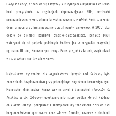
Powyższa decyzja spotkała się z krytyką, a instytucjom olimpijskim zarzucano
brak precyzyjności w regulacjach dopuszczających AINs, możliwość
propagandowego wykorzystania Igrzysk na wewnętrzny użytek Rosji, szerzenie
dezinformacji oraz legitymizowanie działań państw agresorów. W 2023 roku
doszło do eskalacji konfliktu izraelsko-palestyńskiego, jednakże MKOI
wstrzymał się od podjęcia podobnych środków jak w przypadku rosyjskiej
agresji na Ukrainę. Zarówno sportowcy z Palestyny, jak i z Izraela, wzięli udział
w rozgrywkach sportowych w Paryżu.
Największym wyzwaniem dla organizatorów Igrzysk nad Sekwaną było
zapewnienie bezpieczeństwa przy potencjalnym zagrożeniu terrorystycznym.
Francuskie Ministerstwo Spraw Wewnętrznych i Zamorskich (
Ministère de
l’Intérieur et des Outre-mer
) udostępniło informacje, według których każdego
dnia około 30 tys. policjantów i funkcjonariuszy żandarmerii czuwało nad
bezpieczeństwem sportowców oraz widzów. Ponadto, rezerwy z akademii