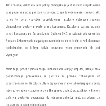
Jak wcześniej wskazano, idea pokoju olimpijskiego jest szeroko respektowana
oraz popierana przez państwa na świecie, czego dowodem może stanowić fakt,
iż do tej pory wszystkie przedstawione rezolucje dotyczące rozejmu
olimpijskiego zostały przyjęte przez konsensus. Rezolucja zostaje przyjęta
przez konsensus na Zgromadzeniu Ogólnym ONZ, w sytuacji gdy wszystkie
Państwa Członkowskie osiągają porozumienie co do jej treści przed plenarnym
posiedzeniem, na którym będzie omawiana, wtem głosowanie nie jest
wymagane.
Mimo tego, prócz symbolicznego uhonorowania olimpijskiej idei, istnieje brak
powszechnego przekonania, iż państwa są prawnie zobowiązane do
przestrzegania go. Rezolucje ONZ w tej sprawie stanowią bardziej apel o pokój
niżeli są wyrazem wiążącego prawa. Nie sposób znaleźć przypadków, w których
państwa zostałyby pociągnięte do odpowiedzialności międzynarodowej za
naruszenie rozejmu olimpijskiego.