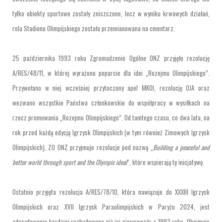
tylko obiekty sportowe zostały zniszczone, lecz w wyniku krwawych działań,
rola Stadionu Olimpijskiego została przemianowana na cmentarz.
25 października 1993 roku Zgromadzenie Ogólne ONZ przyjęło rezolucję
A/RES/48/11, w której wyrażono poparcie dla idei „Rozejmu Olimpijskiego”.
Przywołano w niej wcześniej przytoczony apel MKOI, rezolucję OJA oraz
wezwano wszystkie Państwa członkowskie do współpracy w wysiłkach na
rzecz promowania „Rozejmu Olimpijskiego”. Od tamtego czasu, co dwa lata, na
rok przed każdą edycją Igrzysk Olimpijskich (w tym również Zimowych Igrzysk
Olimpijskich), ZO ONZ przyjmuje rezolucje pod nazwą „
Building a peaceful and
better world through sport and the Olympic ideal
”, które wspierają tę inicjatywę.
Ostatnio przyjęta rezolucja A/RES/78/10, która nawiązuje do XXXIII Igrzysk
Olimpijskich oraz XVII Igrzysk Paraolimpijskich w Paryżu 2024, jest
zdecydowanie bardziej rozbudowana niż jej pierwowzór z 1993 roku. Obejmuje