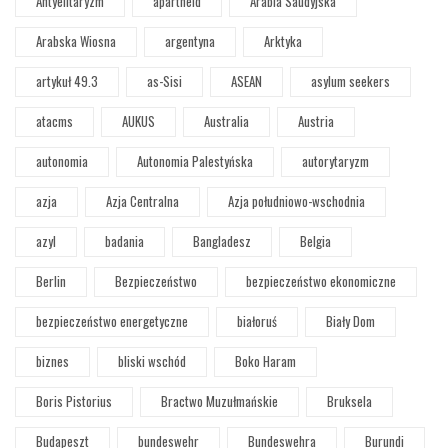
Antyelitaryzm
apartheid
Arabia Saudyjska
Arabska Wiosna
argentyna
Arktyka
artykuł 49.3
as-Sisi
ASEAN
asylum seekers
atacms
AUKUS
Australia
Austria
autonomia
Autonomia Palestyńska
autorytaryzm
azja
Azja Centralna
Azja południowo-wschodnia
azyl
badania
Bangladesz
Belgia
Berlin
Bezpieczeństwo
bezpieczeństwo ekonomiczne
bezpieczeństwo energetyczne
białoruś
Biały Dom
biznes
bliski wschód
Boko Haram
Boris Pistorius
Bractwo Muzułmańskie
Bruksela
Budapeszt
bundeswehr
Bundeswehra
Burundi