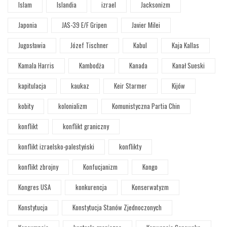
Islam
Islandia
izrael
Jacksonizm
Japonia
JAS-39 E/F Gripen
Javier Milei
Jugosławia
Józef Tischner
Kabul
Kaja Kallas
Kamala Harris
Kambodża
Kanada
Kanał Sueski
kapitulacja
kaukaz
Keir Starmer
Kijów
kobity
kolonializm
Komunistyczna Partia Chin
konflikt
konflikt graniczny
konflikt izraelsko-palestyński
konflikty
konflikt zbrojny
Konfucjanizm
Kongo
Kongres USA
konkurencja
Konserwatyzm
Konstytucja
Konstytucja Stanów Zjednoczonych