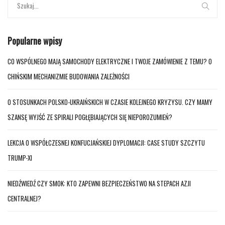
Popularne wpisy
CO WSPÓLNEGO MAJĄ SAMOCHODY ELEKTRYCZNE I TWOJE ZAMÓWIENIE Z TEMU? O
CHIŃSKIM MECHANIZMIE BUDOWANIA ZALEŻNOŚCI
O STOSUNKACH POLSKO-UKRAIŃSKICH W CZASIE KOLEJNEGO KRYZYSU. CZY MAMY
SZANSĘ WYJŚĆ ZE SPIRALI POGŁĘBIAJĄCYCH SIĘ NIEPOROZUMIEŃ?
LEKCJA O WSPÓŁCZESNEJ KONFUCJAŃSKIEJ DYPLOMACJI: CASE STUDY SZCZYTU
TRUMP-XI
NIEDŹWIEDŹ CZY SMOK: KTO ZAPEWNI BEZPIECZEŃSTWO NA STEPACH AZJI
CENTRALNEJ?