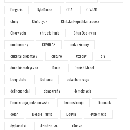
Bułgaria
ByteDance
CBA
CEAPAD
chiny
Chińczycy
Chińska Republika Ludowa
Chorwacja
chrześcijanie
Chun Doo-hwan
controversy
COVID-19
cudzoziemcy
cultural diplomacy
culture
Czechy
cła
dane biometryczne
Dania
Danish Model
Deep state
Deflacja
dekarbonizacja
delincuencial
demografia
demokracja
Demokracja jacksonowska
demonstracje
Denmark
dolar
Donald Trump
Douyin
dyplomacja
dyplomatki
dziedzictwo
dżucze