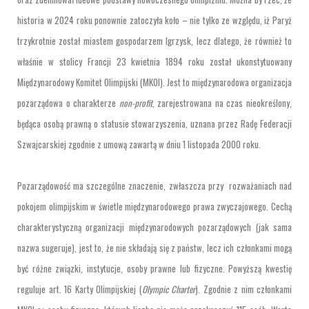
historia w 2024 roku ponownie zatoczyła koło – nie tylko ze względu, iż Paryż
trzykrotnie został miastem gospodarzem Igrzysk, lecz dlatego, że również to
właśnie w stolicy Francji 23 kwietnia 1894 roku został ukonstytuowany
Międzynarodowy Komitet Olimpijski (MKOI). Jest to międzynarodowa organizacja
pozarządowa o charakterze
non-profit
, zarejestrowana na czas nieokreślony,
będąca osobą prawną o statusie stowarzyszenia, uznana przez Radę Federacji
Szwajcarskiej zgodnie z umową zawartą w dniu 1 listopada 2000 roku.
Pozarządowość ma szczególne znaczenie, zwłaszcza przy rozważaniach nad
pokojem olimpijskim w świetle międzynarodowego prawa zwyczajowego. Cechą
charakterystyczną organizacji międzynarodowych pozarządowych (jak sama
nazwa sugeruje), jest to, że nie składają się z państw, lecz ich członkami mogą
być różne związki, instytucje, osoby prawne lub fizyczne. Powyższą kwestię
reguluje art. 16 Karty Olimpijskiej (
Olympic Charter
). Zgodnie z nim członkami