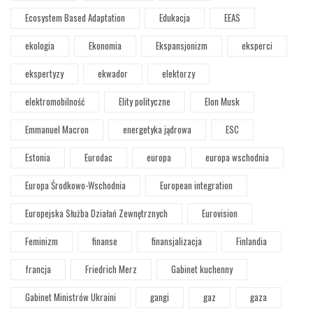
Ecosystem Based Adaptation
Edukacja
EEAS
ekologia
Ekonomia
Ekspansjonizm
eksperci
ekspertyzy
ekwador
elektorzy
elektromobilność
Elity polityczne
Elon Musk
Emmanuel Macron
energetyka jądrowa
ESC
Estonia
Eurodac
europa
europa wschodnia
Europa Środkowo-Wschodnia
European integration
Europejska Służba Działań Zewnętrznych
Eurovision
Feminizm
finanse
finansjalizacja
Finlandia
francja
Friedrich Merz
Gabinet kuchenny
Gabinet Ministrów Ukraini
gangi
gaz
gaza