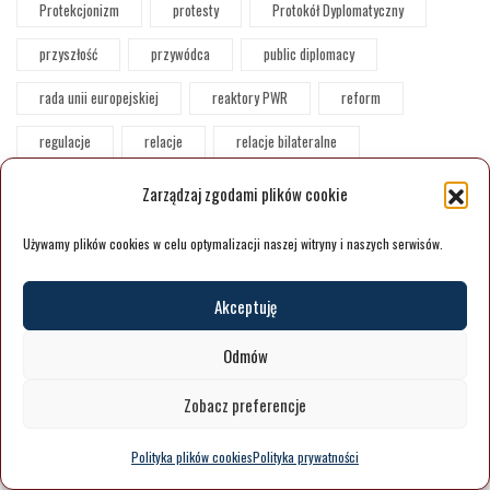
Protekcjonizm
protesty
Protokół Dyplomatyczny
przyszłość
przywódca
public diplomacy
rada unii europejskiej
reaktory PWR
reform
regulacje
relacje
relacje bilateralne
Relacje Polsko-Ukraińskie
religia
Rimland
Zarządzaj zgodami plików cookie
rolnicy
rosja
rozbrojenie
rozejm
Używamy plików cookies w celu optymalizacji naszej witryny i naszych serwisów.
rozliczenie
Rozporządzenia wykonawcze
rozwój
Akceptuję
RPA
Ruch MAGA
ruch propalestyński
Rumunia
Odmów
Rusini karpaccy
Rwanda
Rynek Nieruchomości
Zobacz preferencje
Rynek pracy
rynki
rywalizacja
rządy wojskowe
równość
Saab
safari
Sieci absolwenckie
Polityka plików cookies
Polityka prywatności