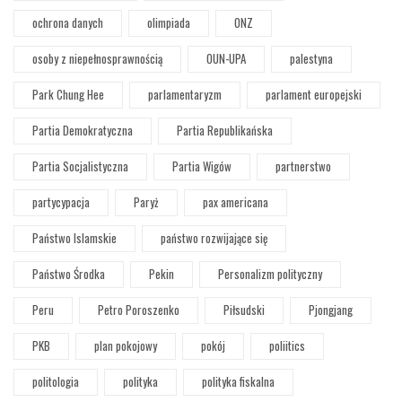
ochrona danych
olimpiada
ONZ
osoby z niepełnosprawnością
OUN-UPA
palestyna
Park Chung Hee
parlamentaryzm
parlament europejski
Partia Demokratyczna
Partia Republikańska
Partia Socjalistyczna
Partia Wigów
partnerstwo
partycypacja
Paryż
pax americana
Państwo Islamskie
państwo rozwijające się
Państwo Środka
Pekin
Personalizm polityczny
Peru
Petro Poroszenko
Piłsudski
Pjongjang
PKB
plan pokojowy
pokój
poliitics
politologia
polityka
polityka fiskalna