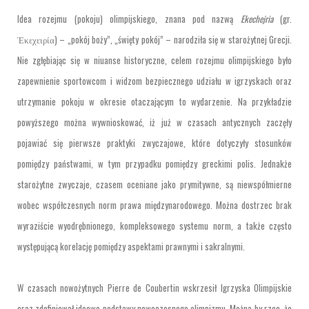
Idea rozejmu (pokoju) olimpijskiego, znana pod nazwą
Ekechejria
(gr.
Ἐκεχειρία) – „pokój boży”, „święty pokój” – narodziła się w starożytnej Grecji.
Nie zgłębiając się w niuanse historyczne, celem rozejmu olimpijskiego było
zapewnienie sportowcom i widzom bezpiecznego udziału w igrzyskach oraz
utrzymanie pokoju w okresie otaczającym to wydarzenie. Na przykładzie
powyższego można wywnioskować, iż już w czasach antycznych zaczęły
pojawiać się pierwsze praktyki zwyczajowe, które dotyczyły stosunków
pomiędzy państwami, w tym przypadku pomiędzy greckimi polis. Jednakże
starożytne zwyczaje, czasem oceniane jako prymitywne, są niewspółmierne
wobec współczesnych norm prawa międzynarodowego. Można dostrzec brak
wyraziście wyodrębnionego, kompleksowego systemu norm, a także często
występującą korelację pomiędzy aspektami prawnymi i sakralnymi.
W czasach nowożytnych Pierre de Coubertin wskrzesił Igrzyska Olimpijskie
oraz zdefiniował ideowe podstawy nowoczesnego olimpizmu. Można by rzec, że