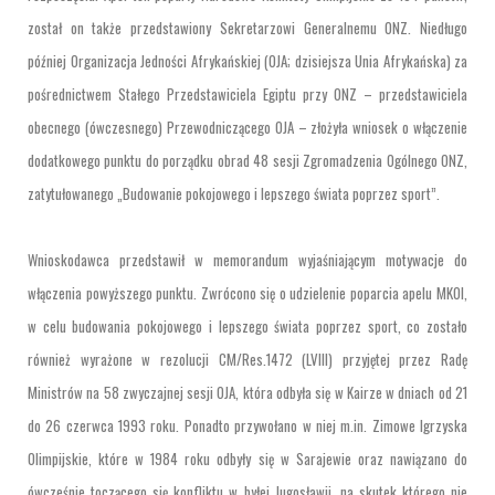
został on także przedstawiony Sekretarzowi Generalnemu ONZ. Niedługo
później Organizacja Jedności Afrykańskiej (OJA; dzisiejsza Unia Afrykańska) za
pośrednictwem Stałego Przedstawiciela Egiptu przy ONZ – przedstawiciela
obecnego (ówczesnego) Przewodniczącego OJA – złożyła wniosek o włączenie
dodatkowego punktu do porządku obrad 48 sesji Zgromadzenia Ogólnego ONZ,
zatytułowanego „Budowanie pokojowego i lepszego świata poprzez sport”.
Wnioskodawca przedstawił w memorandum wyjaśniającym motywacje do
włączenia powyższego punktu. Zwrócono się o udzielenie poparcia apelu MKOI,
w celu budowania pokojowego i lepszego świata poprzez sport, co zostało
również wyrażone w rezolucji CM/Res.1472 (LVIII) przyjętej przez Radę
Ministrów na 58 zwyczajnej sesji OJA, która odbyła się w Kairze w dniach od 21
do 26 czerwca 1993 roku. Ponadto przywołano w niej m.in. Zimowe Igrzyska
Olimpijskie, które w 1984 roku odbyły się w Sarajewie oraz nawiązano do
ówcześnie toczącego się konfliktu w byłej Jugosławii, na skutek którego nie