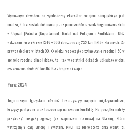
Wymownym dowodem na symboliczny charakter rozejmu olimpijskiego jest
analiza, która została dokonana przez pracowników szwedzkiego uniwersytetu
w Uppsali (Katedra (Departament) Badań nad Pokojem i Konfliktami). Otóż
wykazano, że w okresie 1946-2006 doliczono się 232 konfliktów zbrojnych. Co
prawda dopiero w latach 90. XX wieku rozpoczęto przyjmowanie rezolucji ZO w
sprawie rozejmu olimpijskiego, to i tak w ostatniej dekadzie ubiegłego wieku,
oszacowano około 60 konfliktów zbrojnych i wojen.
Paryż 2024
Tegorocznym Igrzyskom również towarzyszyły napięcia międzynarodowe,
kryzysy polityczne oraz toczące się na świecie konflikty. Na początku należy
przytoczyć rosyjską agresję (ze wsparciem Białorusi) na Ukrainę, która
wstrząsnęła całą Europą i światem. MKOI już pierwszego dnia wojny, tj.