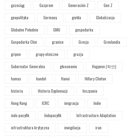
gazociąg
Gazprom
Generación Z
Gen Z
geopolityka
Germany
giełda
Globalizacja
Globalne Południe
GMU
gospodarka
Gospodarka Chin
granice
Grecja
Grenlandia
gripen
grupy etniczne
gruzja
Gubernator Generalna
głosowanie
Hagyeon (학연)
hamas
handel
Hanoi
Hillary Clinton
historia
Historia Dyplomacji
hiszpania
Hong Kong
ICRC
imigracja
Indie
indo-pacyfik
Indopacyfik
Infrastructure Adaptation
infrastruktura krytyczna
inwigilacja
iran