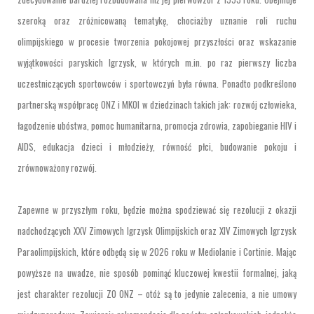
szeroką oraz zróżnicowaną tematykę, chociażby uznanie roli ruchu
olimpijskiego w procesie tworzenia pokojowej przyszłości oraz wskazanie
wyjątkowości paryskich Igrzysk, w których m.in. po raz pierwszy liczba
uczestniczących sportowców i sportowczyń była równa. Ponadto podkreślono
partnerską współpracę ONZ i MKOI w dziedzinach takich jak: rozwój człowieka,
łagodzenie ubóstwa, pomoc humanitarna, promocja zdrowia, zapobieganie HIV i
AIDS, edukacja dzieci i młodzieży, równość płci, budowanie pokoju i
zrównoważony rozwój.
Zapewne w przyszłym roku, będzie można spodziewać się rezolucji z okazji
nadchodzących XXV Zimowych Igrzysk Olimpijskich oraz XIV Zimowych Igrzysk
Paraolimpijskich, które odbędą się w 2026 roku w Mediolanie i Cortinie. Mając
powyższe na uwadze, nie sposób pominąć kluczowej kwestii formalnej, jaką
jest charakter rezolucji ZO ONZ – otóż są to jedynie zalecenia, a nie umowy