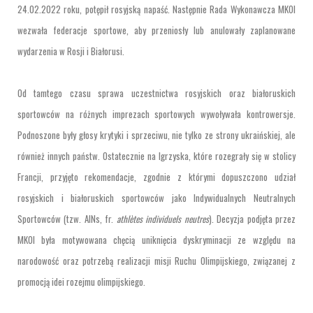
24.02.2022 roku, potępił rosyjską napaść. Następnie Rada Wykonawcza MKOI
wezwała federacje sportowe, aby przeniosły lub anulowały zaplanowane
wydarzenia w Rosji i Białorusi.
Od tamtego czasu sprawa uczestnictwa rosyjskich oraz białoruskich
sportowców na różnych imprezach sportowych wywoływała kontrowersje.
Podnoszone były głosy krytyki i sprzeciwu, nie tylko ze strony ukraińskiej, ale
również innych państw. Ostatecznie na Igrzyska, które rozegrały się w stolicy
Francji, przyjęto rekomendacje, zgodnie z którymi dopuszczono udział
rosyjskich i białoruskich sportowców jako Indywidualnych Neutralnych
Sportowców (tzw. AINs, fr.
athlètes individuels neutres
). Decyzja podjęta przez
MKOI była motywowana chęcią uniknięcia dyskryminacji ze względu na
narodowość oraz potrzebą realizacji misji Ruchu Olimpijskiego, związanej z
promocją idei rozejmu olimpijskiego.