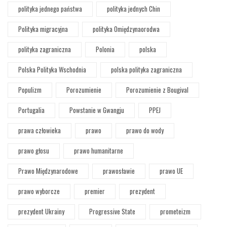
polityka jednego państwa
polityka jednych Chin
Polityka migracyjna
polityka Omiędzynaorodwa
polityka zagraniczna
Polonia
polska
Polska Polityka Wschodnia
polska polityka zagraniczna
Populizm
Porozumienie
Porozumienie z Bougival
Portugalia
Powstanie w Gwangju
PPEJ
prawa człowieka
prawo
prawo do wody
prawo głosu
prawo humanitarne
Prawo Międzynarodowe
prawosławie
prawo UE
prawo wyborcze
premier
prezydent
prezydent Ukrainy
Progressive State
prometeizm