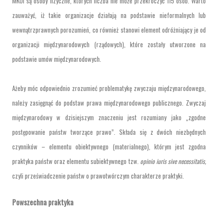
MKOI są osoby fizyczne, których liczba nie może przekroczyć 115 osób. Warto
zauważyć, iż takie organizacje działają na podstawie nieformalnych lub
wewnątrzprawnych porozumień, co również stanowi element odróżniający je od
organizacji międzynarodowych (rządowych), które zostały utworzone na
podstawie umów międzynarodowych.
Ażeby móc odpowiednio zrozumieć problematykę zwyczaju międzynarodowego,
należy zasięgnąć do podstaw prawa międzynarodowego publicznego. Zwyczaj
międzynarodowy w dzisiejszym znaczeniu jest rozumiany jako „zgodne
postępowanie państw tworzące prawo”. Składa się z dwóch niezbędnych
czynników – elementu obiektywnego (materialnego), którym jest zgodna
praktyka państw oraz elementu subiektywnego tzw.
opinio iuris sive necessitatis,
czyli przeświadczenie państw o prawotwórczym charakterze praktyki.
Powszechna praktyka