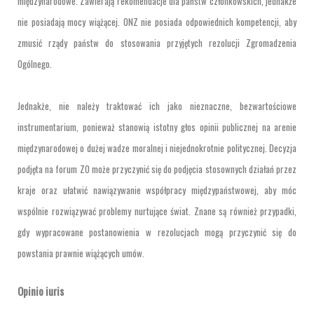
międzynarodowe.
Zawierają rekomendacje dla państw członkowskich, jednakże
nie posiadają mocy wiążącej. ONZ nie posiada odpowiednich kompetencji, aby
zmusić rządy państw do stosowania przyjętych rezolucji Zgromadzenia
Ogólnego.
Jednakże, nie należy traktować ich jako nieznaczne, bezwartościowe
instrumentarium, ponieważ stanowią istotny głos opinii publicznej na arenie
międzynarodowej o dużej wadze moralnej i niejednokrotnie politycznej. Decyzja
podjęta na forum ZO może przyczynić się do podjęcia stosownych działań przez
kraje oraz ułatwić nawiązywanie współpracy międzypaństwowej, aby móc
wspólnie rozwiązywać problemy nurtujące świat. Znane są również przypadki,
gdy wypracowane postanowienia w rezolucjach mogą przyczynić się do
powstania prawnie wiążących umów.
Opinio iuris