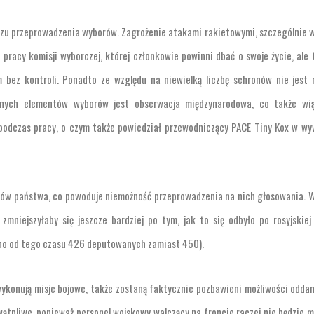
azu przeprowadzenia wyborów. Zagrożenie atakami rakietowymi, szczególnie 
racy komisji wyborczej, której członkowie powinni dbać o swoje życie, ale 
 bez kontroli. Ponadto ze względu na niewielką liczbę schronów nie jest
znych elementów wyborów jest obserwacja międzynarodowa, co także wią
odczas pracy, o czym także powiedział przewodniczący PACE Tiny Kox w wy
ów państwa, co powoduje niemożność przeprowadzenia na nich głosowania. 
mniejszyłaby się jeszcze bardziej po tym, jak to się odbyło po rosyjskiej
ano od tego czasu 426 deputowanych zamiast 450).
b wykonują misje bojowe, także zostaną faktycznie pozbawieni możliwości oddan
ątpliwe, ponieważ personel wojskowy walczący na froncie raczej nie będzie m