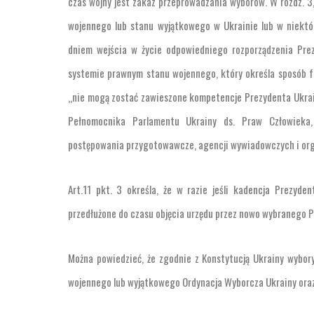
czas wojny jest zakaz przeprowadzania wyborów. W rozdz. 3
wojennego lub stanu wyjątkowego w Ukrainie lub w niektó
dniem wejścia w życie odpowiedniego rozporządzenia Pr
systemie prawnym stanu wojennego, który określa sposób f
„nie mogą zostać zawieszone kompetencje Prezydenta Ukrai
Pełnomocnika Parlamentu Ukrainy ds. Praw Człowieka, 
postępowania przygotowawcze, agencji wywiadowczych i org
Art.11 pkt. 3 określa, że w razie jeśli kadencja Prezyd
przedłużone do czasu objęcia urzędu przez nowo wybranego P
Można powiedzieć, że zgodnie z Konstytucją Ukrainy wybor
wojennego lub wyjątkowego Ordynacja Wyborcza Ukrainy ora