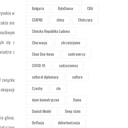
Bułgaria
ByteDance
CBA
wysokie w
CEAPAD
chiny
Chińczycy
także nie
Chińska Republika Ludowa
 możliwym
że się z
Chorwacja
chrześcijanie
wiadzie z
Chun Doo-hwan
controversy
COVID-19
cudzoziemcy
cultural diplomacy
culture
W związku
Czechy
cła
 okupacji
dane biometryczne
Dania
Danish Model
Deep state
ia głosu.
Deflacja
dekarbonizacja
iał czasu