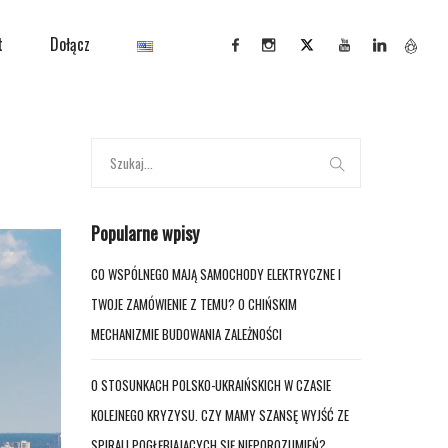
t
Dołącz
Popularne wpisy
CO WSPÓLNEGO MAJĄ SAMOCHODY ELEKTRYCZNE I
TWOJE ZAMÓWIENIE Z TEMU? O CHIŃSKIM
MECHANIZMIE BUDOWANIA ZALEŻNOŚCI
O STOSUNKACH POLSKO-UKRAIŃSKICH W CZASIE
KOLEJNEGO KRYZYSU. CZY MAMY SZANSĘ WYJŚĆ ZE
SPIRALI POGŁĘBIAJĄCYCH SIĘ NIEPOROZUMIEŃ?