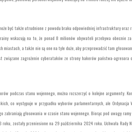
oże być także utrudnione z powodu braku odpowiedniej infrastruktury oraz 
ainy wskazują na to, że ponad 8 milionów obywateli przebywa obecnie za
h miastach, a także nie są one na tyle duże, aby przeprowadzić tam głosowan
est związane zagrożenie cyberataków ze strony hakerów państwa-agresora 
borów podczas stanu wojennego, można rozszerzyć o kolejne argumenty. Ko
ckich, co występuje w przypadku wyborów parlamentarnych, ale Ordynacja 
o zabraniają głosowania w czasie stanu wojennego. Biorąc pod uwagę ramy
3 roku, zostały przeniesione na 29 października 2024 roku. Uchwała Rady N