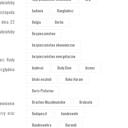
leżałoby
badania
Bangladesz
istopada
z dnia 22
Belgia
Berlin
ależałoby
Bezpieczeństwo
bezpieczeństwo ekonomiczne
bezpieczeństwo energetyczne
arz Rady
białoruś
Biały Dom
biznes
względnia
bliski wschód
Boko Haram
Boris Pistorius
Bractwo Muzułmańskie
Bruksela
ewnienie
rzy oraz
Budapeszt
bundeswehr
Bundeswehra
Burundi