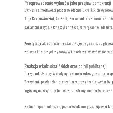
Przeprowadzenie wyborów jako przejaw demokracji
Dyskusja o możliwości przeprowadzenia ukraińskich wyboró
Tiny Kox powiedział, że Rząd, Parlament oraz naród ukra
parlamentarnych. Zaznaczył on także, że w rękach władz ukr
Konstytucji albo zniesienie stanu wojennego na czas głoso
wolnych i uczciwych wyborów w trakcie wojny byłoby postrzega
Reakcja władz ukraińskich oraz opinii publicznej
Prezydent Ukrainy Wołodymyr Zełenski odreagował na prop
Prezydent powiedział o chęci przeprowadzenia wyborów p
legislacyjne, wsparcie finansowe ze strony partnerów, a tak
Badania opinii publicznej przeprowadzone przez Kijowski Mię