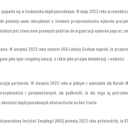
w pojawiła się w środowisku międzynarodowym. W maju 2023 roku przewodnic
iński powinny same zdecydować o terminie przeprowadzenia wyborów prezyd
aińskich jest stworzenie prawnych podstaw do organizacji wyborów poprzez zm
wania. W sierpniu 2023 roku senator USA Lindsey Graham napisał, że przepr
ne jako opór rosyjskiej inwazji, a także jako przejaw demokracji i wolności.
ozycje partnerów. W sierpniu 2023 roku w jednym z wywiadów dla Natalii 
rezydenckich i parlamentarnych, ale podkreślił, że dla tego są potrzebn
że obecność międzynarodowych obserwatorów na linii frontu.
dzynarodowy Instytut Socjologii (KIIS) jesienią 2023 roku potwierdziły, że 8