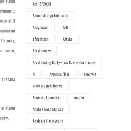
nia stanu
Act 13/2024
rzymany z
Administracja federalna
nazwie O
Afagnistan
AFD
 wojennym
afganistan
Afryka
 Ukrainy,
znawcze,
Afrykanerzy
Afrykańskiej Karty Praw Człowieka i Ludów
AI
America First
ameryka
a zostaną
ameryka południowa
Ameryka Łacińska
analiza
nia stanu
Analiza Gospodarcza
orów.
Analogia historyczna