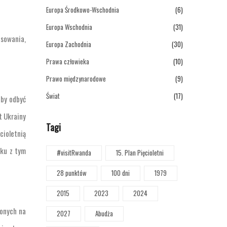
Europa Środkowo-Wschodnia
(6)
Europa Wschodnia
(31)
osowania,
Europa Zachodnia
(30)
Prawa człowieka
(10)
Prawo międzynarodowe
(9)
Świat
(17)
aby odbyć
t Ukrainy
Tagi
ioletnią
zku z tym
#visitRwanda
15. Plan Pięcioletni
28 punktów
100 dni
1979
2015
2023
2024
zonych na
2027
Abudża