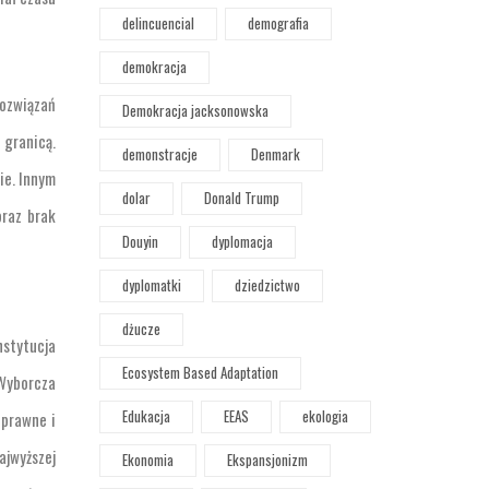
delincuencial
demografia
demokracja
rozwiązań
Demokracja jacksonowska
 granicą.
demonstracje
Denmark
ie. Innym
dolar
Donald Trump
oraz brak
Douyin
dyplomacja
dyplomatki
dziedzictwo
dżucze
nstytucja
Ecosystem Based Adaptation
Wyborcza
Edukacja
EEAS
ekologia
 prawne i
ajwyższej
Ekonomia
Ekspansjonizm