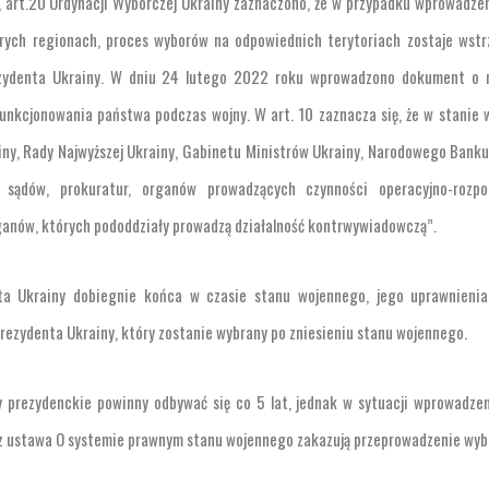
, art.20 Ordynacji Wyborczej Ukrainy zaznaczono, że w przypadku wprowadze
rych regionach, proces wyborów na odpowiednich terytoriach zostaje wst
ezydenta Ukrainy. W dniu 24 lutego 2022 roku wprowadzono dokument o 
unkcjonowania państwa podczas wojny. W art. 10 zaznacza się, że w stanie
ny, Rady Najwyższej Ukrainy, Gabinetu Ministrów Ukrainy, Narodowego Banku
sądów, prokuratur, organów prowadzących czynności operacyjno-rozpo
anów, których pododdziały prowadzą działalność kontrwywiadowczą”.
enta Ukrainy dobiegnie końca w czasie stanu wojennego, jego uprawnieni
rezydenta Ukrainy, który zostanie wybrany po zniesieniu stanu wojennego.
y prezydenckie powinny odbywać się co 5 lat, jednak w sytuacji wprowadze
z ustawa O systemie prawnym stanu wojennego zakazują przeprowadzenie wyb