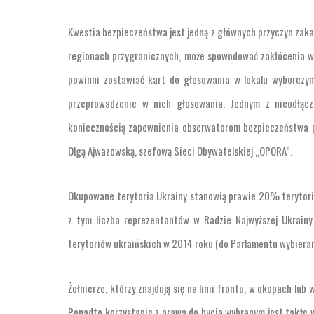
Kwestia bezpieczeństwa jest jedną z głównych przyczyn zak
regionach przygranicznych, może spowodować zakłócenia w p
powinni zostawiać kart do głosowania w lokalu wyborczym
przeprowadzenie w nich głosowania. Jednym z nieodłąc
koniecznością zapewnienia obserwatorom bezpieczeństwa p
Olgą Ajwazowską, szefową Sieci Obywatelskiej „OPORA”.
Okupowane terytoria Ukrainy stanowią prawie 20% terytori
z tym liczba reprezentantów w Radzie Najwyższej Ukrainy z
terytoriów ukraińskich w 2014 roku (do Parlamentu wybier
Żołnierze, którzy znajdują się na linii frontu, w okopach lu
Ponadto korzystanie z prawa do bycia wybranym jest także w