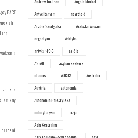
Andrew Jackson
Angela Merkel
zący PACE
Antyelitaryzm
apartheid
enckich i
Arabia Saudyjska
Arabska Wiosna
ianę
argentyna
Arktyka
artykuł 49.3
as-Sisi
owadzenie
ASEAN
asylum seekers
atacms
AUKUS
Australia
Austria
autonomia
Mosejczuk
e zmiany
Autonomia Palestyńska
autorytaryzm
azja
Azja Centralna
1 procent
Azja południowo-wschodnia
azyl