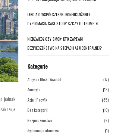
LEKCJA O WSPÓŁCZESNEJ KONFUCJAŃSKIEJ
DYPLOMACJI: CASE STUDY SZCZYTU TRUMP-XI
NIEDŹWIEDŹ CZY SMOK: KTO ZAPEWNI
BEZPIECZEŃSTWO NA STEPACH AZJI CENTRALNEJ?
Kategorie
Afryka i Bliski Wschód
(17)
Ameryka
(18)
ło jednak
Azja i Pacyfik
(35)
 zakazuje
Bez kategorii
(10)
Bezpieczeństwo
(2)
dyplomacja atomowa
(1)