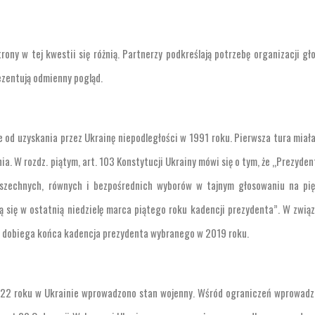
ony w tej kwestii się różnią. Partnerzy podkreślają potrzebę organizacji gł
ezentują odmienny pogląd.
 od uzyskania przez Ukrainę niepodległości w 1991 roku. Pierwsza tura miał
ia. W rozdz. piątym, art. 103 Konstytucji Ukrainy mówi się o tym, że „Prezyden
wszechnych, równych i bezpośrednich wyborów w tajnym głosowaniu na pięc
ą się w ostatnią niedzielę marca piątego roku kadencji prezydenta”. W zwią
dy dobiega końca kadencja prezydenta wybranego w 2019 roku.
 2022 roku w Ukrainie wprowadzono stan wojenny. Wśród ograniczeń wprowad