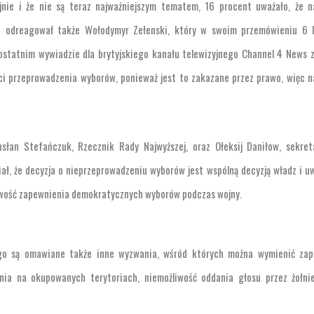
nie i że nie są teraz najważniejszym tematem, 16 procent uważało, że na
o odreagował także Wołodymyr Zełenski, który w swoim przemówieniu 6 l
 ostatnim wywiadzie dla brytyjskiego kanału telewizyjnego Channel 4 News 
ści przeprowadzenia wyborów, ponieważ jest to zakazane przez prawo, więc n
słan Stefańczuk, Rzecznik Rady Najwyższej, oraz Ołeksij Daniłow, sekret
ł, że decyzja o nieprzeprowadzeniu wyborów jest wspólną decyzją władz i u
żliwość zapewnienia demokratycznych wyborów podczas wojny.
o są omawiane także inne wyzwania, wśród których można wymienić zap
nia na okupowanych terytoriach, niemożliwość oddania głosu przez żołnie