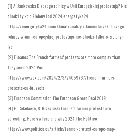
[1] A. Jankowska Dlaczego rolnicy w Unii Europejskiej protestują? Nie
chodzi tylko o Zielony Ład 2024 energetyka24
https://energetyka24.com/klimat/analizy-i-komentarze/dlaczego-
rolnicy-w-unii-europejskiej-protestuja-nie-chodzi-tylko-o-zielony-
lad
[2] E.Ioanes The French farmers’ protests are more complex than
they seem 2024 Vox
https://www.vox.com/2024/2/3/24059767/french-farmers-
protests-eu-brussels
[3] European Commission The European Green Deal 2019
[4] H. Cokelaere, B. Brzeziński Europe’s farmer protests are
spreading. Here’s where and why 2024 The Politico
https://www.politico.eu/article/farmer-protest-europe-map-