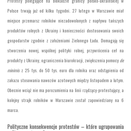
Protesty polegające na blokadzie granicy polsko-ukraińskiej w
Polsce trwają już od kilku tygodni. 27 lutego w Warszawie miał
miejsce przemarsz rolników niezadowolonych z napływu tańszych
produktów rolnych z Ukrainy i konieczności dostosowania swoich
gospodarstw zgodnie z założeniami Zielonego Ładu. Domagają się
stworzenia nowej, wspólnej polityki rolnej, przywrócenia ceł na
produkty z Ukrainy, ograniczenia biurokracji, zwiększenia pomocy
de
minimis
z 25 tys. do 50 tys. euro dla rolnika oraz odstąpienia od
zakazu stosowania nawozów azotowych między listopadem a lutym.
Obecnie wciąż nie ma porozumienia na linii rządzący-protestujący, a
kolejny strajk rolników w Warszawie został zapowiedziany na 6
marca.
Polityczne konsekwencje protestów – które ugrupowania