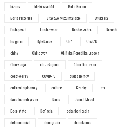
biznes
bliski wschód
Boko Haram
Boris Pistorius
Bractwo Muzułmańskie
Bruksela
Budapeszt
bundeswehr
Bundeswehra
Burundi
Bułgaria
ByteDance
CBA
CEAPAD
chiny
Chińczycy
Chińska Republika Ludowa
Chorwacja
chrześcijanie
Chun Doo-hwan
controversy
COVID-19
cudzoziemcy
cultural diplomacy
culture
Czechy
cła
dane biometryczne
Dania
Danish Model
Deep state
Deflacja
dekarbonizacja
delincuencial
demografia
demokracja