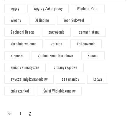
węgry
Węgrzy Zakarpaccy
Władimir Putin
Włochy
Xi Jinping
Yoon Suk-yeol
Zachodni Brzeg
zagrożenie
zamach stanu
zbrodnie wojenne
zdrajca
Zeitenwende
Zełeński
Zjednoczenie Narodowe
Zmiana
zmiany klimatyczne
zmiany rządowe
zwyczaj międzynarodowy
zza granicy
Łotwa
Łukaszankoi
Świat Wielobiegunowy
1
2