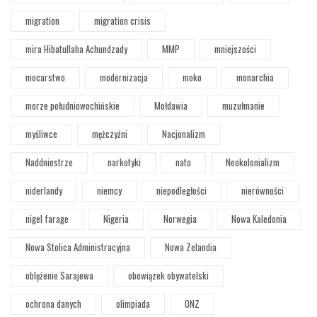
migration
migration crisis
mira Hibatullaha Achundzady
MMP
mniejszości
mocarstwo
modernizacja
moko
monarchia
morze południowochińskie
Mołdawia
muzułmanie
myśliwce
mężczyźni
Nacjonalizm
Naddniestrze
narkotyki
nato
Neokolonializm
niderlandy
niemcy
niepodległości
nierówności
nigel farage
Nigeria
Norwegia
Nowa Kaledonia
Nowa Stolica Administracyjna
Nowa Zelandia
oblężenie Sarajewa
obowiązek obywatelski
ochrona danych
olimpiada
ONZ