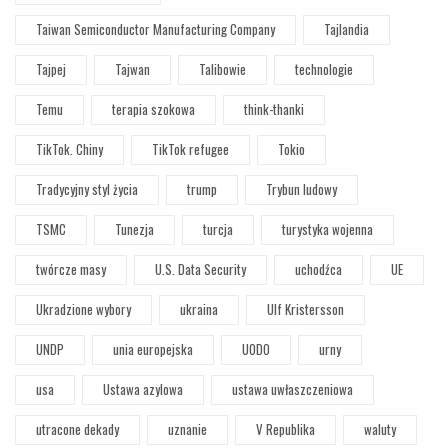
Taiwan Semiconductor Manufacturing Company
Tajlandia
Tajpej
Tajwan
Talibowie
technologie
Temu
terapia szokowa
think-thanki
TikTok. Chiny
TikTok refugee
Tokio
Tradycyjny styl życia
trump
Trybun ludowy
TSMC
Tunezja
turcja
turystyka wojenna
twórcze masy
U.S. Data Security
uchodźca
UE
Ukradzione wybory
ukraina
Ulf Kristersson
UNDP
unia europejska
UODO
urny
usa
Ustawa azylowa
ustawa uwłaszczeniowa
utracone dekady
uznanie
V Republika
waluty