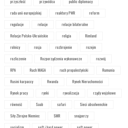
przyszłość
przywódca
public diplomacy
rada unii europejskiej
reaktory PWR
reform
regulacje
relacje
relacje bilateralne
Relacje Polsko-Ukraińskie
religia
Rimland
rolnicy
rosja
rozbrojenie
rozejm
rozliczenie
Rozporządzenia wykonawcze
rozwój
RPA
Ruch MAGA
ruch propalestyński
Rumunia
Rusini karpaccy
Rwanda
Rynek Nieruchomości
Rynek pracy
rynki
rywalizacja
rządy wojskowe
równość
Saab
safari
Sieci absolwenckie
Siły Zbrojne Niemiec
SMR
snajperzy
socjalizm
soft i hard power
soft power