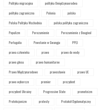
Polityka migracyjna
polityka Omiędzynaorodwa
polityka zagraniczna
Polonia
polska
Polska Polityka Wschodnia
polska polityka zagraniczna
Populizm
Porozumienie
Porozumienie z Bougival
Portugalia
Powstanie w Gwangju
PPEJ
prawa człowieka
prawo
prawo do wody
prawo głosu
prawo humanitarne
Prawo Międzynarodowe
prawosławie
prawo UE
prawo wyborcze
premier
prezydent
prezydent Ukrainy
Progressive State
prometeizm
Protekcjonizm
protesty
Protokół Dyplomatyczny