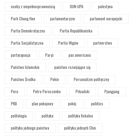
osoby z niepełnosprawnością
OUN-UPA
palestyna
Park Chung Hee
parlamentaryzm
parlament europejski
Partia Demokratyczna
Partia Republikańska
Partia Socjalistyczna
Partia Wigów
partnerstwo
partycypacja
Paryż
pax americana
Państwo Islamskie
państwo rozwijające się
Państwo Środka
Pekin
Personalizm polityczny
Peru
Petro Poroszenko
Piłsudski
Pjongjang
PKB
plan pokojowy
pokój
poliitics
politologia
polityka
polityka fiskalna
polityka jednego państwa
polityka jednych Chin