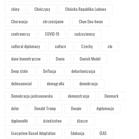
chiny
Chińczycy
Chińska Republika Ludowa
Chorwacja
chrześcijanie
Chun Doo-hwan
controversy
COVID-19
cudzoziemcy
cultural diplomacy
culture
Czechy
cła
dane biometryczne
Dania
Danish Model
Deep state
Deflacja
dekarbonizacja
delincuencial
demografia
demokracja
Demokracja jacksonowska
demonstracje
Denmark
dolar
Donald Trump
Douyin
dyplomacja
dyplomatki
dziedzictwo
dżucze
Ecosystem Based Adaptation
Edukacja
EEAS