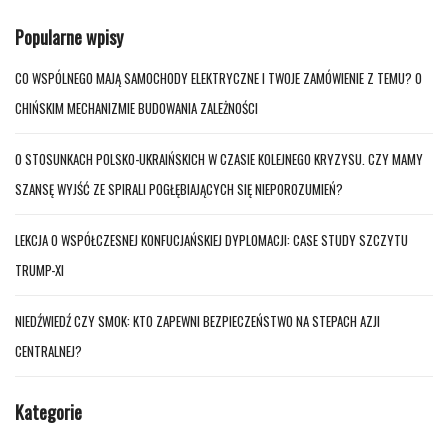
Popularne wpisy
CO WSPÓLNEGO MAJĄ SAMOCHODY ELEKTRYCZNE I TWOJE ZAMÓWIENIE Z TEMU? O
CHIŃSKIM MECHANIZMIE BUDOWANIA ZALEŻNOŚCI
O STOSUNKACH POLSKO-UKRAIŃSKICH W CZASIE KOLEJNEGO KRYZYSU. CZY MAMY
SZANSĘ WYJŚĆ ZE SPIRALI POGŁĘBIAJĄCYCH SIĘ NIEPOROZUMIEŃ?
LEKCJA O WSPÓŁCZESNEJ KONFUCJAŃSKIEJ DYPLOMACJI: CASE STUDY SZCZYTU
TRUMP-XI
NIEDŹWIEDŹ CZY SMOK: KTO ZAPEWNI BEZPIECZEŃSTWO NA STEPACH AZJI
CENTRALNEJ?
Kategorie