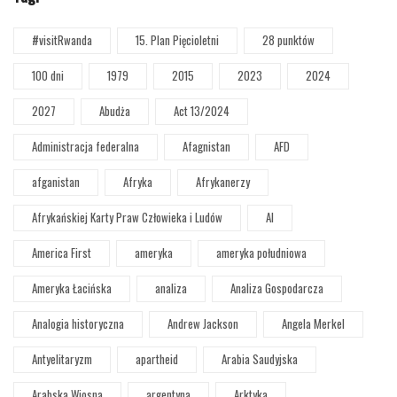
#visitRwanda
15. Plan Pięcioletni
28 punktów
100 dni
1979
2015
2023
2024
2027
Abudża
Act 13/2024
Administracja federalna
Afagnistan
AFD
afganistan
Afryka
Afrykanerzy
Afrykańskiej Karty Praw Człowieka i Ludów
AI
America First
ameryka
ameryka południowa
Ameryka Łacińska
analiza
Analiza Gospodarcza
Analogia historyczna
Andrew Jackson
Angela Merkel
Antyelitaryzm
apartheid
Arabia Saudyjska
Arabska Wiosna
argentyna
Arktyka