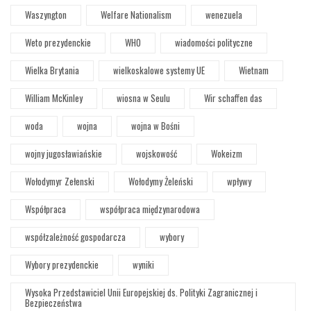
Waszyngton
Welfare Nationalism
wenezuela
Weto prezydenckie
WHO
wiadomości polityczne
Wielka Brytania
wielkoskalowe systemy UE
Wietnam
William McKinley
wiosna w Seulu
Wir schaffen das
woda
wojna
wojna w Bośni
wojny jugosławiańskie
wojskowość
Wokeizm
Wołodymyr Zełenski
Wołodymy Żeleński
wpływy
Współpraca
współpraca międzynarodowa
współzależność gospodarcza
wybory
Wybory prezydenckie
wyniki
Wysoka Przedstawiciel Unii Europejskiej ds. Polityki Zagranicznej i
Bezpieczeństwa