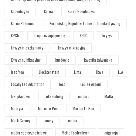
Kopenhagen
Korea
Korea Południowa
Korea Północna
Koreańskiej Republiki Ludowo-Demokratycznej
KPCh
kraje rozwijające się
KRLD
kryzys
kryzys mieszkaniowy
kryzys migracyjny
Kryzys nulifikacyjny
kurdowie
kwestia tajwańska
leapfrog
Liechtenstein
Lima
litwa
LLA
Locally Led Adaptation
loco
Louise Arbour
luki płacowe
Luksemburg
maduro
Malta
Maorysi
Marie Le Pen
Marine Le Pen
Mark Carney
masy
media
media społecznościowe
Mette Frederiksen
migracja