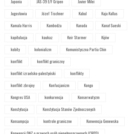
Japonia
JAS-39 E/F Gripen
Javier Milei
Jugosławia
Józef Tischner
Kabul
Kaja Kallas
Kamala Harris
Kambodża
Kanada
Kanał Sueski
kapitulacja
kaukaz
Keir Starmer
Kijów
kobity
kolonializm
Komunistyczna Partia Chin
konflikt
konflikt graniczny
konflikt izraelsko-palestyński
konflikty
konflikt zbrojny
Konfucjanizm
Kongo
Kongres USA
konkurencja
Konserwatyzm
Konstytucja
Konstytucja Stanów Zjednoczonych
Konsumpcja
kontrole graniczne
Konwencja Genewska
Konwencji ONZ o prawach osób niepełnosprawnych (CRPD)