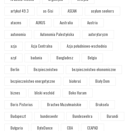
artykuł 49.3
as-Sisi
ASEAN
asylum seekers
atacms
AUKUS
Australia
Austria
autonomia
Autonomia Palestyńska
autorytaryzm
azja
Azja Centralna
Azja południowo-wschodnia
azyl
badania
Bangladesz
Belgia
Berlin
Bezpieczeństwo
bezpieczeństwo ekonomiczne
bezpieczeństwo energetyczne
białoruś
Biały Dom
biznes
bliski wschód
Boko Haram
Boris Pistorius
Bractwo Muzułmańskie
Bruksela
Budapeszt
bundeswehr
Bundeswehra
Burundi
Bułgaria
ByteDance
CBA
CEAPAD