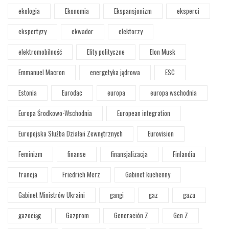
ekologia
Ekonomia
Ekspansjonizm
eksperci
ekspertyzy
ekwador
elektorzy
elektromobilność
Elity polityczne
Elon Musk
Emmanuel Macron
energetyka jądrowa
ESC
Estonia
Eurodac
europa
europa wschodnia
Europa Środkowo-Wschodnia
European integration
Europejska Służba Działań Zewnętrznych
Eurovision
Feminizm
finanse
finansjalizacja
Finlandia
francja
Friedrich Merz
Gabinet kuchenny
Gabinet Ministrów Ukraini
gangi
gaz
gaza
gazociąg
Gazprom
Generación Z
Gen Z