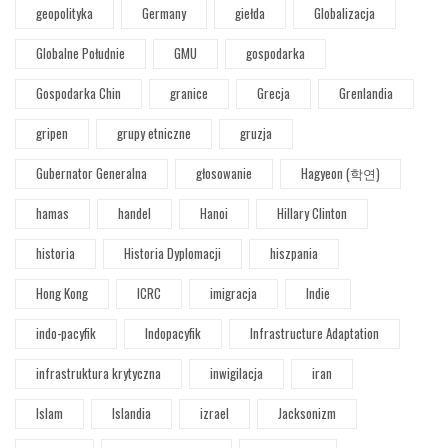
geopolityka
Germany
giełda
Globalizacja
Globalne Południe
GMU
gospodarka
Gospodarka Chin
granice
Grecja
Grenlandia
gripen
grupy etniczne
gruzja
Gubernator Generalna
głosowanie
Hagyeon (학연)
hamas
handel
Hanoi
Hillary Clinton
historia
Historia Dyplomacji
hiszpania
Hong Kong
ICRC
imigracja
Indie
indo-pacyfik
Indopacyfik
Infrastructure Adaptation
infrastruktura krytyczna
inwigilacja
iran
Islam
Islandia
izrael
Jacksonizm