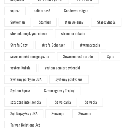
sojusz
solidarność
Sondervermögen
Spykeman
Stambuł
stan wojenny
Starożytność
stosunki międzynarodowe
stracona dekada
Strefa Gazy
strefa Schengen
stygmatyzacja
suwerenność energetyczna
Suwerenność narodu
Syria
system Kafala
system semiprezydencki
Systemy partyjne USA
systemy polityczne
System łupów
Szmaragdowy Trójkąt
sztuczna inteligencja
Szwajcaria
Szwecja
Sąd Najwyższy USA
Słowacja
Słowenia
Taiwan Relations Act