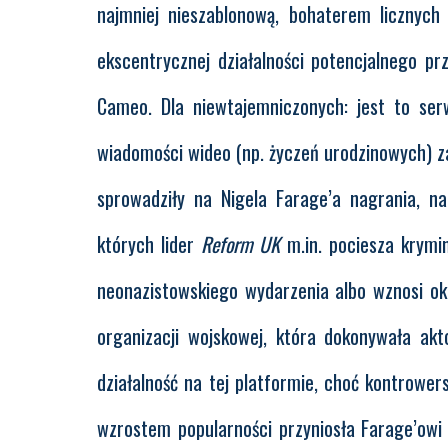
najmniej nieszablonową, bohaterem licznyc
ekscentrycznej działalności potencjalnego p
Cameo. Dla niewtajemniczonych: jest to ser
wiadomości wideo (np. życzeń urodzinowych) za 
sprowadziły na Nigela Farage’a nagrania, na 
których lider
Reform UK
m.in. pociesza krymin
neonazistowskiego wydarzenia albo wznosi ok
organizacji wojskowej, która dokonywała akt
działalność na tej platformie, choć kontrower
wzrostem popularności przyniosła Farage’owi 