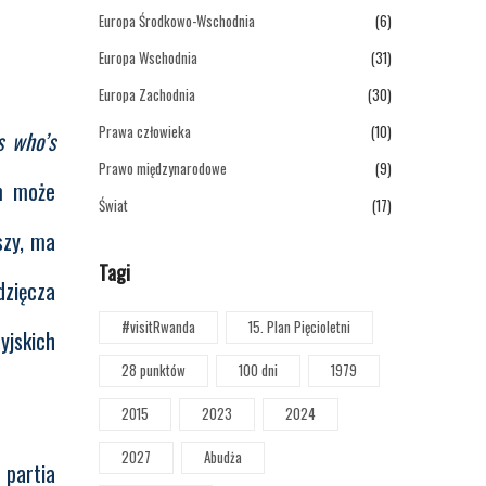
Europa Środkowo-Wschodnia
(6)
Europa Wschodnia
(31)
Europa Zachodnia
(30)
Prawa człowieka
(10)
s who’s
Prawo międzynarodowe
(9)
m może
Świat
(17)
szy, ma
Tagi
dzięcza
#visitRwanda
15. Plan Pięcioletni
yjskich
28 punktów
100 dni
1979
2015
2023
2024
2027
Abudża
 partia