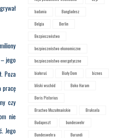
agrywał
badania
Bangladesz
Belgia
Berlin
Bezpieczeństwo
miliony
bezpieczeństwo ekonomiczne
 – jego
bezpieczeństwo energetyczne
ł. Poza
białoruś
Biały Dom
biznes
bliski wschód
Boko Haram
a pracę
Boris Pistorius
jny czy
Bractwo Muzułmańskie
Bruksela
nom nie
Budapeszt
bundeswehr
ć. Jego
Bundeswehra
Burundi