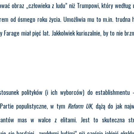
ować obraz „człowieka z ludu” niż Trumpowi, który według 
rem od ósmego roku życia. Umożliwia mu to m.in. trudna h
 Farage miał pięć lat. Jakkolwiek kuriozalnie, by to nie brz
e stosunek polityków (i ich wyborców) do establishmentu
 Partie populistyczne, w tym
Reform UK
, dążą do jak najw
entantów mas w walce z elitami. Jest to skuteczna str
 się bardziej „zwykłymi ludźmi” niż częścią jakiejś ekskl