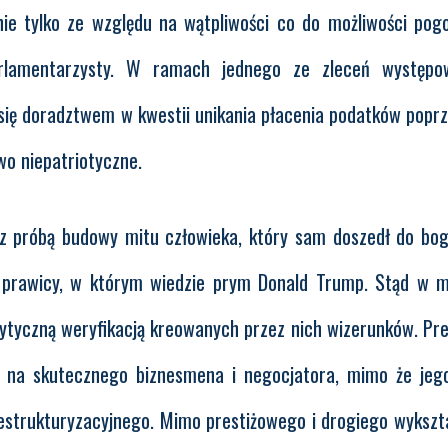
e tylko ze względu na wątpliwości co do możliwości pog
arlamentarzysty. W ramach jednego ze zleceń występo
 się doradztwem w kwestii unikania płacenia podatków poprz
wo niepatriotyczne.
 z próbą budowy mitu człowieka, który sam doszedł do bo
ej prawicy, w którym wiedzie prym Donald Trump. Stąd w 
rytyczną weryfikacją kreowanych przez nich wizerunków. Pr
ę na skutecznego biznesmena i negocjatora, mimo że jeg
estrukturyzacyjnego. Mimo prestiżowego i drogiego wykszt