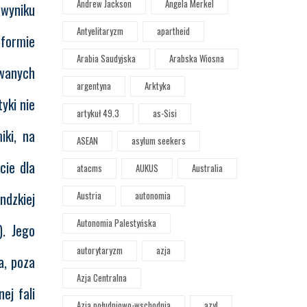
Andrew Jackson
Angela Merkel
wyniku
Antyelitaryzm
apartheid
tformie
Arabia Saudyjska
Arabska Wiosna
owanych
argentyna
Arktyka
yki nie
artykuł 49.3
as-Sisi
iki, na
ASEAN
asylum seekers
cie dla
atacms
AUKUS
Australia
ndzkiej
Austria
autonomia
Autonomia Palestyńska
). Jego
autorytaryzm
azja
a, poza
Azja Centralna
ej fali
Azja południowo-wschodnia
azyl