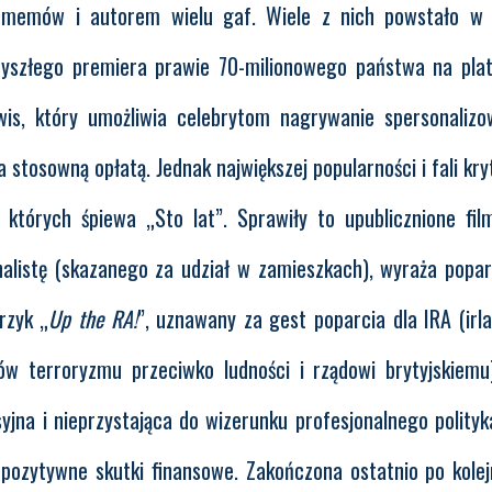
h memów i autorem wielu gaf. Wiele z nich powstało w 
rzyszłego premiera prawie 70-milionowego państwa na pla
wis, który umożliwia celebrytom nagrywanie spersonaliz
stosowną opłatą. Jednak największej popularności i fali kryt
których śpiewa „Sto lat”. Sprawiły to upublicznione film
alistę (skazanego za udział w zamieszkach), wyraża popar
rzyk „
Up the RA!
”, uznawany za gest poparcia dla IRA (irla
ów terroryzmu przeciwko ludności i rządowi brytyjskiemu
syjna i nieprzystająca do wizerunku profesjonalnego polityk
pozytywne skutki finansowe. Zakończona ostatnio po kolejn