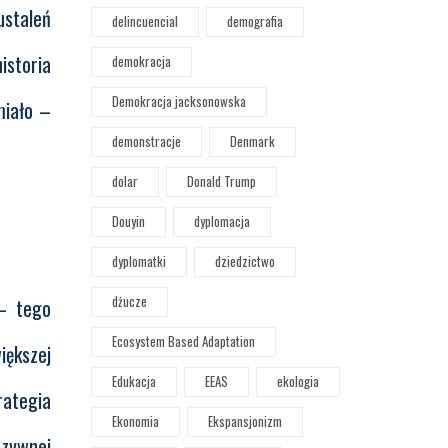
ustaleń
delincuencial
demografia
istoria
demokracja
Demokracja jacksonowska
miało –
demonstracje
Denmark
dolar
Donald Trump
Douyin
dyplomacja
dyplomatki
dziedzictwo
dżucze
 – tego
Ecosystem Based Adaptation
iększej
Edukacja
EEAS
ekologia
ategia
Ekonomia
Ekspansjonizm
uzywnej