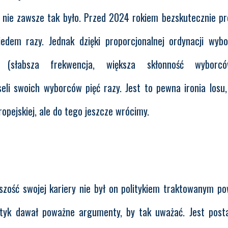
ie nie zawsze tak było. Przed 2024 rokiem bezskutecznie p
edem razy. Jednak dzięki proporcjonalnej ordynacji wybo
 (słabsza frekwencja, większa skłonność wybor
li swoich wyborców pięć razy. Jest to pewna ironia losu,
opejskiej, ale do tego jeszcze wrócimy.
zość swojej kariery nie był on politykiem traktowanym po
lityk dawał poważne argumenty, by tak uważać. Jest post