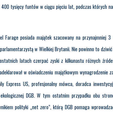
 400 tysięcy funtów w ciągu pięciu lat, podczas których n
gel Farage posiada majątek szacowany na przynajmniej 3 
parlamentarzystą w Wielkiej Brytanii. Nie powinno to dziwić
statnich latach czerpać zyski z kilkunastu różnych źróde
zadeklarował w oświadczeniu majątkowym wynagrodzenie z
aily Express US, profesjonalny mówca, doradca inwestycy
y ekologicznej DGB. W tym ostatnim przypadku obu stro
wnikiem polityki „net zero”, którą DGB pomaga wprowadza