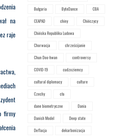
odzenia
Bułgaria
ByteDance
CBA
wał na
CEAPAD
chiny
Chińczycy
ez raje
Chińska Republika Ludowa
Chorwacja
chrześcijanie
Chun Doo-hwan
controversy
COVID-19
cudzoziemcy
gactwa,
cultural diplomacy
culture
mediach
Czechy
cła
ezydent
dane biometryczne
Dania
o firmy
Danish Model
Deep state
ałcenia
Deflacja
dekarbonizacja