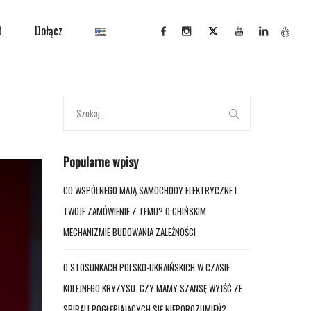
t
Dołącz
Popularne wpisy
CO WSPÓLNEGO MAJĄ SAMOCHODY ELEKTRYCZNE I
TWOJE ZAMÓWIENIE Z TEMU? O CHIŃSKIM
MECHANIZMIE BUDOWANIA ZALEŻNOŚCI
O STOSUNKACH POLSKO-UKRAIŃSKICH W CZASIE
KOLEJNEGO KRYZYSU. CZY MAMY SZANSĘ WYJŚĆ ZE
SPIRALI POGŁĘBIAJĄCYCH SIĘ NIEPOROZUMIEŃ?