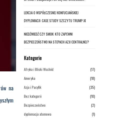
LEKCJA O WSPÓŁCZESNEJ KONFUCJAŃSKIEJ
DYPLOMACJI: CASE STUDY SZCZYTU TRUMP-XI
NIEDŹWIEDŹ CZY SMOK: KTO ZAPEWNI
BEZPIECZEŃSTWO NA STEPACH AZJI CENTRALNEJ?
Kategorie
Afryka i Bliski Wschód
(17)
Ameryka
(18)
orów na
Azja i Pacyfik
(35)
Bez kategorii
(10)
zyszłym
Bezpieczeństwo
(2)
dyplomacja atomowa
(1)