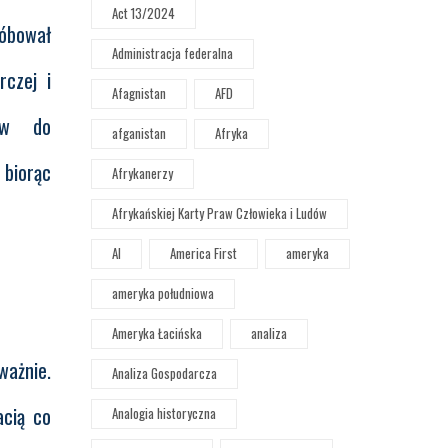
Act 13/2024
róbował
Administracja federalna
rczej i
Afagnistan
AFD
ców do
afganistan
Afryka
 biorąc
Afrykanerzy
Afrykańskiej Karty Praw Człowieka i Ludów
AI
America First
ameryka
ameryka południowa
Ameryka Łacińska
analiza
ważnie.
Analiza Gospodarcza
acią co
Analogia historyczna