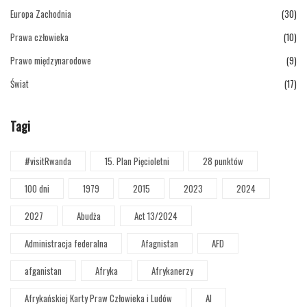
Europa Zachodnia
(30)
Prawa człowieka
(10)
Prawo międzynarodowe
(9)
Świat
(17)
Tagi
#visitRwanda
15. Plan Pięcioletni
28 punktów
100 dni
1979
2015
2023
2024
2027
Abudża
Act 13/2024
Administracja federalna
Afagnistan
AFD
afganistan
Afryka
Afrykanerzy
Afrykańskiej Karty Praw Człowieka i Ludów
AI