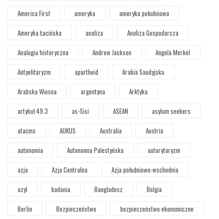
America First
ameryka
ameryka południowa
Ameryka Łacińska
analiza
Analiza Gospodarcza
Analogia historyczna
Andrew Jackson
Angela Merkel
Antyelitaryzm
apartheid
Arabia Saudyjska
Arabska Wiosna
argentyna
Arktyka
artykuł 49.3
as-Sisi
ASEAN
asylum seekers
atacms
AUKUS
Australia
Austria
autonomia
Autonomia Palestyńska
autorytaryzm
azja
Azja Centralna
Azja południowo-wschodnia
azyl
badania
Bangladesz
Belgia
Berlin
Bezpieczeństwo
bezpieczeństwo ekonomiczne