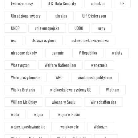
twórcze masy
U.S. Data Security
uchodźca
UE
Ukradzione wybory
ukraina
Ulf Kristersson
UNDP
unia europejska
UODO
urny
usa
Ustawa azylowa
ustawa uwłaszczeniowa
utracone dekady
uznanie
V Republika
waluty
Waszyngton
Welfare Nationalism
wenezuela
Weto prezydenckie
WHO
wiadomości polityczne
Wielka Brytania
wielkoskalowe systemy UE
Wietnam
William McKinley
wiosna w Seulu
Wir schaffen das
woda
wojna
wojna w Bośni
wojny jugosławiańskie
wojskowość
Wokeizm