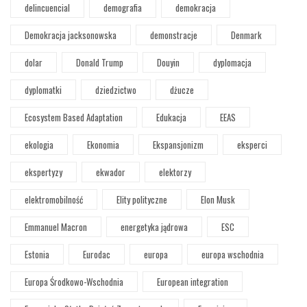
delincuencial
demografia
demokracja
Demokracja jacksonowska
demonstracje
Denmark
dolar
Donald Trump
Douyin
dyplomacja
dyplomatki
dziedzictwo
dżucze
Ecosystem Based Adaptation
Edukacja
EEAS
ekologia
Ekonomia
Ekspansjonizm
eksperci
ekspertyzy
ekwador
elektorzy
elektromobilność
Elity polityczne
Elon Musk
Emmanuel Macron
energetyka jądrowa
ESC
Estonia
Eurodac
europa
europa wschodnia
Europa Środkowo-Wschodnia
European integration