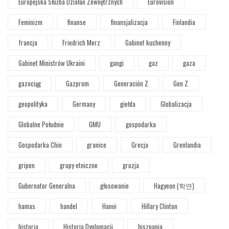
Europejska Służba Działań Zewnętrznych
Eurovision
Feminizm
finanse
finansjalizacja
Finlandia
francja
Friedrich Merz
Gabinet kuchenny
Gabinet Ministrów Ukraini
gangi
gaz
gaza
gazociąg
Gazprom
Generación Z
Gen Z
geopolityka
Germany
giełda
Globalizacja
Globalne Południe
GMU
gospodarka
Gospodarka Chin
granice
Grecja
Grenlandia
gripen
grupy etniczne
gruzja
Gubernator Generalna
głosowanie
Hagyeon (학연)
hamas
handel
Hanoi
Hillary Clinton
historia
Historia Dyplomacji
hiszpania