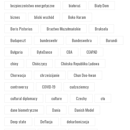
bezpieczeństwo energetyczne
białoruś
Biały Dom
biznes
bliski wschód
Boko Haram
Boris Pistorius
Bractwo Muzułmańskie
Bruksela
Budapeszt
bundeswehr
Bundeswehra
Burundi
Bułgaria
ByteDance
CBA
CEAPAD
chiny
Chińczycy
Chińska Republika Ludowa
Chorwacja
chrześcijanie
Chun Doo-hwan
controversy
COVID-19
cudzoziemcy
cultural diplomacy
culture
Czechy
cła
dane biometryczne
Dania
Danish Model
Deep state
Deflacja
dekarbonizacja