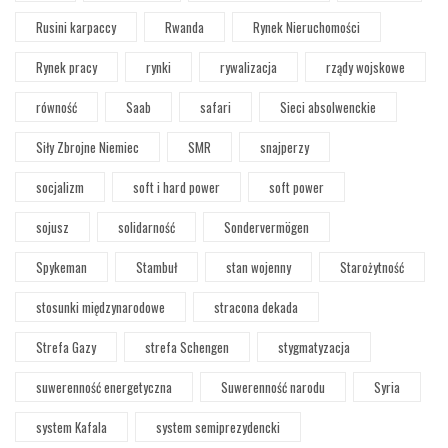
Rusini karpaccy
Rwanda
Rynek Nieruchomości
Rynek pracy
rynki
rywalizacja
rządy wojskowe
równość
Saab
safari
Sieci absolwenckie
Siły Zbrojne Niemiec
SMR
snajperzy
socjalizm
soft i hard power
soft power
sojusz
solidarność
Sondervermögen
Spykeman
Stambuł
stan wojenny
Starożytność
stosunki międzynarodowe
stracona dekada
Strefa Gazy
strefa Schengen
stygmatyzacja
suwerenność energetyczna
Suwerenność narodu
Syria
system Kafala
system semiprezydencki