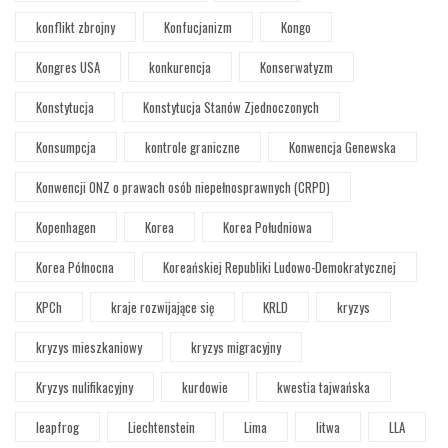
konflikt zbrojny
Konfucjanizm
Kongo
Kongres USA
konkurencja
Konserwatyzm
Konstytucja
Konstytucja Stanów Zjednoczonych
Konsumpcja
kontrole graniczne
Konwencja Genewska
Konwencji ONZ o prawach osób niepełnosprawnych (CRPD)
Kopenhagen
Korea
Korea Południowa
Korea Północna
Koreańskiej Republiki Ludowo-Demokratycznej
KPCh
kraje rozwijające się
KRLD
kryzys
kryzys mieszkaniowy
kryzys migracyjny
Kryzys nulifikacyjny
kurdowie
kwestia tajwańska
leapfrog
Liechtenstein
Lima
litwa
LLA