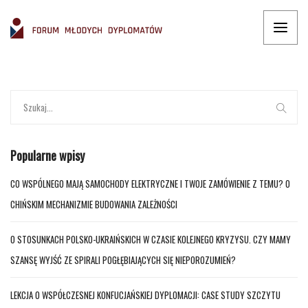
Popularne wpisy
CO WSPÓLNEGO MAJĄ SAMOCHODY ELEKTRYCZNE I TWOJE ZAMÓWIENIE Z TEMU? O
CHIŃSKIM MECHANIZMIE BUDOWANIA ZALEŻNOŚCI
O STOSUNKACH POLSKO-UKRAIŃSKICH W CZASIE KOLEJNEGO KRYZYSU. CZY MAMY
SZANSĘ WYJŚĆ ZE SPIRALI POGŁĘBIAJĄCYCH SIĘ NIEPOROZUMIEŃ?
LEKCJA O WSPÓŁCZESNEJ KONFUCJAŃSKIEJ DYPLOMACJI: CASE STUDY SZCZYTU