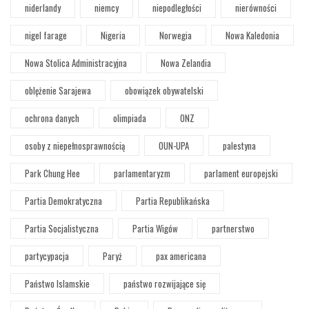
niderlandy
niemcy
niepodległości
nierówności
nigel farage
Nigeria
Norwegia
Nowa Kaledonia
Nowa Stolica Administracyjna
Nowa Zelandia
oblężenie Sarajewa
obowiązek obywatelski
ochrona danych
olimpiada
ONZ
osoby z niepełnosprawnością
OUN-UPA
palestyna
Park Chung Hee
parlamentaryzm
parlament europejski
Partia Demokratyczna
Partia Republikańska
Partia Socjalistyczna
Partia Wigów
partnerstwo
partycypacja
Paryż
pax americana
Państwo Islamskie
państwo rozwijające się