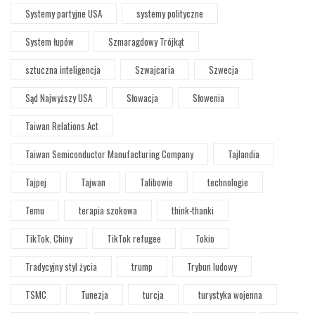
Systemy partyjne USA
systemy polityczne
System łupów
Szmaragdowy Trójkąt
sztuczna inteligencja
Szwajcaria
Szwecja
Sąd Najwyższy USA
Słowacja
Słowenia
Taiwan Relations Act
Taiwan Semiconductor Manufacturing Company
Tajlandia
Tajpej
Tajwan
Talibowie
technologie
Temu
terapia szokowa
think-thanki
TikTok. Chiny
TikTok refugee
Tokio
Tradycyjny styl życia
trump
Trybun ludowy
TSMC
Tunezja
turcja
turystyka wojenna