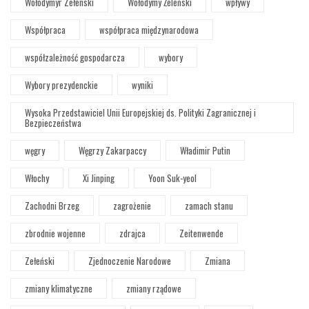
Wołodymyr Zełenski
Wołodymy Żeleński
wpływy
Współpraca
współpraca międzynarodowa
współzależność gospodarcza
wybory
Wybory prezydenckie
wyniki
Wysoka Przedstawiciel Unii Europejskiej ds. Polityki Zagranicznej i
Bezpieczeństwa
węgry
Węgrzy Zakarpaccy
Władimir Putin
Włochy
Xi Jinping
Yoon Suk-yeol
Zachodni Brzeg
zagrożenie
zamach stanu
zbrodnie wojenne
zdrajca
Zeitenwende
Zełeński
Zjednoczenie Narodowe
Zmiana
zmiany klimatyczne
zmiany rządowe