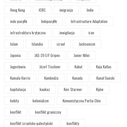
Hong Kong
ICRC
imigracja
Indie
indo-pacyfik
Indopacyfik
Infrastructure Adaptation
infrastruktura krytyczna
inwigilacja
iran
Islam
Islandia
izrael
Jacksonizm
Japonia
JAS-39 E/F Gripen
Javier Milei
Jugosławia
Józef Tischner
Kabul
Kaja Kallas
Kamala Harris
Kambodża
Kanada
Kanał Sueski
kapitulacja
kaukaz
Keir Starmer
Kijów
kobity
kolonializm
Komunistyczna Partia Chin
konflikt
konflikt graniczny
konflikt izraelsko-palestyński
konflikty