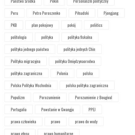
Państwo Środka
Pekin
Personalizm polityczny
Peru
Petro Poroszenko
Piłsudski
Pjongjang
PKB
plan pokojowy
pokój
poliitics
politologia
polityka
polityka fiskalna
polityka jednego państwa
polityka jednych Chin
Polityka migracyjna
polityka Omiędzynaorodwa
polityka zagraniczna
Polonia
polska
Polska Polityka Wschodnia
polska polityka zagraniczna
Populizm
Porozumienie
Porozumienie z Bougival
Portugalia
Powstanie w Gwangju
PPEJ
prawa człowieka
prawo
prawo do wody
prawo głosu
prawo humanitarne