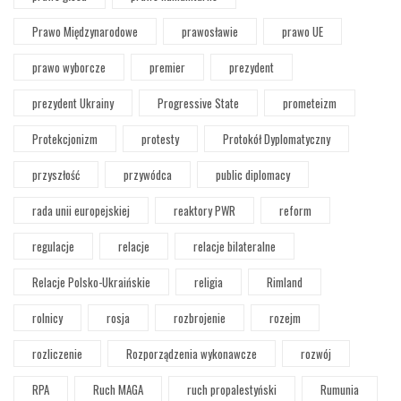
Prawo Międzynarodowe
prawosławie
prawo UE
prawo wyborcze
premier
prezydent
prezydent Ukrainy
Progressive State
prometeizm
Protekcjonizm
protesty
Protokół Dyplomatyczny
przyszłość
przywódca
public diplomacy
rada unii europejskiej
reaktory PWR
reform
regulacje
relacje
relacje bilateralne
Relacje Polsko-Ukraińskie
religia
Rimland
rolnicy
rosja
rozbrojenie
rozejm
rozliczenie
Rozporządzenia wykonawcze
rozwój
RPA
Ruch MAGA
ruch propalestyński
Rumunia