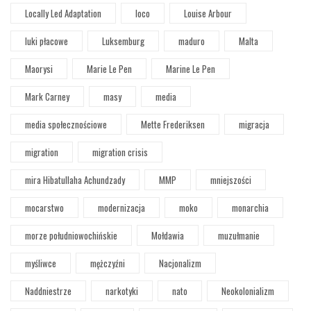
Locally Led Adaptation
loco
Louise Arbour
luki płacowe
Luksemburg
maduro
Malta
Maorysi
Marie Le Pen
Marine Le Pen
Mark Carney
masy
media
media społecznościowe
Mette Frederiksen
migracja
migration
migration crisis
mira Hibatullaha Achundzady
MMP
mniejszości
mocarstwo
modernizacja
moko
monarchia
morze południowochińskie
Mołdawia
muzułmanie
myśliwce
mężczyźni
Nacjonalizm
Naddniestrze
narkotyki
nato
Neokolonializm