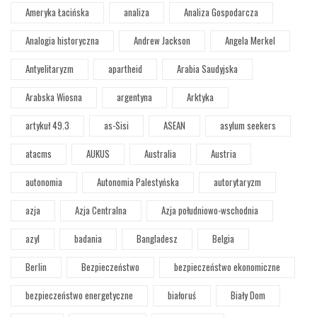
Ameryka Łacińska
analiza
Analiza Gospodarcza
Analogia historyczna
Andrew Jackson
Angela Merkel
Antyelitaryzm
apartheid
Arabia Saudyjska
Arabska Wiosna
argentyna
Arktyka
artykuł 49.3
as-Sisi
ASEAN
asylum seekers
atacms
AUKUS
Australia
Austria
autonomia
Autonomia Palestyńska
autorytaryzm
azja
Azja Centralna
Azja południowo-wschodnia
azyl
badania
Bangladesz
Belgia
Berlin
Bezpieczeństwo
bezpieczeństwo ekonomiczne
bezpieczeństwo energetyczne
białoruś
Biały Dom