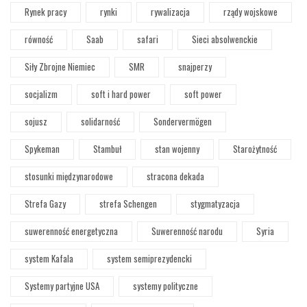
Rynek pracy
rynki
rywalizacja
rządy wojskowe
równość
Saab
safari
Sieci absolwenckie
Siły Zbrojne Niemiec
SMR
snajperzy
socjalizm
soft i hard power
soft power
sojusz
solidarność
Sondervermögen
Spykeman
Stambuł
stan wojenny
Starożytność
stosunki międzynarodowe
stracona dekada
Strefa Gazy
strefa Schengen
stygmatyzacja
suwerenność energetyczna
Suwerenność narodu
Syria
system Kafala
system semiprezydencki
Systemy partyjne USA
systemy polityczne