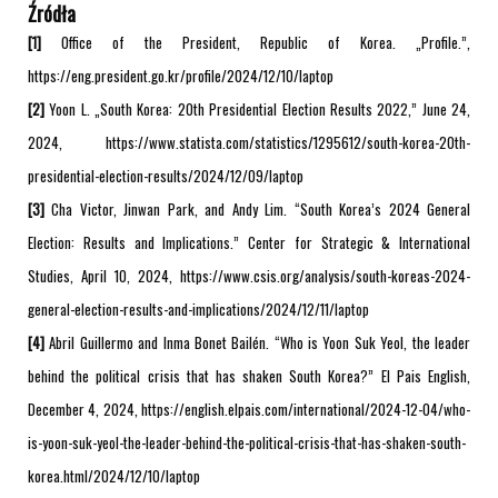
Źródła
[1]
Office of the President, Republic of Korea. „Profile.”,
https://eng.president.go.kr/profile/2024/12/10/laptop
[2]
Yoon L. „South Korea: 20th Presidential Election Results 2022,” June 24,
2024, https://www.statista.com/statistics/1295612/south-korea-20th-
presidential-election-results/2024/12/09/laptop
[3]
Cha Victor, Jinwan Park, and Andy Lim. “South Korea’s 2024 General
Election: Results and Implications.” Center for Strategic & International
Studies, April 10, 2024, https://www.csis.org/analysis/south-koreas-2024-
general-election-results-and-implications/2024/12/11/laptop
[4]
Abril Guillermo and Inma Bonet Bailén. “Who is Yoon Suk Yeol, the leader
behind the political crisis that has shaken South Korea?” El Pais English,
December 4, 2024, https://english.elpais.com/international/2024-12-04/who-
is-yoon-suk-yeol-the-leader-behind-the-political-crisis-that-has-shaken-south-
korea.html/2024/12/10/laptop