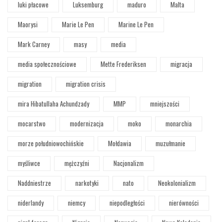
luki płacowe
Luksemburg
maduro
Malta
Maorysi
Marie Le Pen
Marine Le Pen
Mark Carney
masy
media
media społecznościowe
Mette Frederiksen
migracja
migration
migration crisis
mira Hibatullaha Achundzady
MMP
mniejszości
mocarstwo
modernizacja
moko
monarchia
morze południowochińskie
Mołdawia
muzułmanie
myśliwce
mężczyźni
Nacjonalizm
Naddniestrze
narkotyki
nato
Neokolonializm
niderlandy
niemcy
niepodległości
nierówności