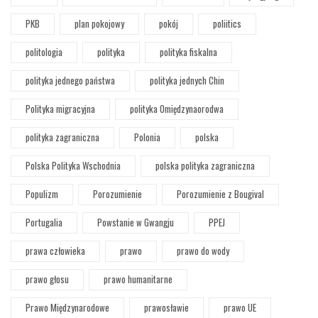
PKB
plan pokojowy
pokój
poliitics
politologia
polityka
polityka fiskalna
polityka jednego państwa
polityka jednych Chin
Polityka migracyjna
polityka Omiędzynaorodwa
polityka zagraniczna
Polonia
polska
Polska Polityka Wschodnia
polska polityka zagraniczna
Populizm
Porozumienie
Porozumienie z Bougival
Portugalia
Powstanie w Gwangju
PPEJ
prawa człowieka
prawo
prawo do wody
prawo głosu
prawo humanitarne
Prawo Międzynarodowe
prawosławie
prawo UE