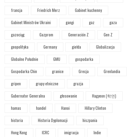
francja
Friedrich Merz
Gabinet kuchenny
Gabinet Ministrów Ukraini
gangi
gaz
gaza
gazociąg
Gazprom
Generación Z
Gen Z
geopolityka
Germany
giełda
Globalizacja
Globalne Południe
GMU
gospodarka
Gospodarka Chin
granice
Grecja
Grenlandia
gripen
grupy etniczne
gruzja
Gubernator Generalna
głosowanie
Hagyeon (학연)
hamas
handel
Hanoi
Hillary Clinton
historia
Historia Dyplomacji
hiszpania
Hong Kong
ICRC
imigracja
Indie