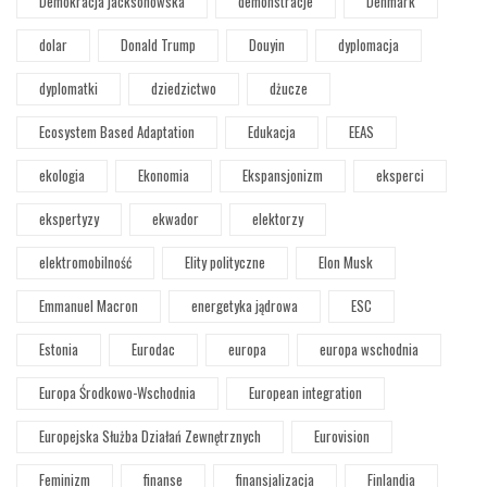
Demokracja jacksonowska
demonstracje
Denmark
dolar
Donald Trump
Douyin
dyplomacja
dyplomatki
dziedzictwo
dżucze
Ecosystem Based Adaptation
Edukacja
EEAS
ekologia
Ekonomia
Ekspansjonizm
eksperci
ekspertyzy
ekwador
elektorzy
elektromobilność
Elity polityczne
Elon Musk
Emmanuel Macron
energetyka jądrowa
ESC
Estonia
Eurodac
europa
europa wschodnia
Europa Środkowo-Wschodnia
European integration
Europejska Służba Działań Zewnętrznych
Eurovision
Feminizm
finanse
finansjalizacja
Finlandia