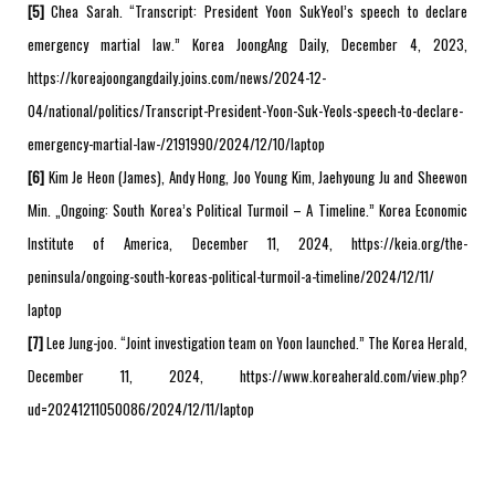
[5]
Chea Sarah. “Transcript: President Yoon SukYeol’s speech to declare
emergency martial law.” Korea JoongAng Daily, December 4, 2023,
https://koreajoongangdaily.joins.com/news/2024-12-
04/national/politics/Transcript-President-Yoon-Suk-Yeols-speech-to-declare-
emergency-martial-law-/2191990/2024/12/10/laptop
[6]
Kim Je Heon (James), Andy Hong, Joo Young Kim, Jaehyoung Ju and Sheewon
Min. „Ongoing: South Korea’s Political Turmoil – A Timeline.” Korea Economic
Institute of America, December 11, 2024, https://keia.org/the-
peninsula/ongoing-south-koreas-political-turmoil-a-timeline/2024/12/11/
laptop
[7]
Lee Jung-joo. “Joint investigation team on Yoon launched.” The Korea Herald,
December 11, 2024, https://www.koreaherald.com/view.php?
ud=20241211050086/2024/12/11/laptop