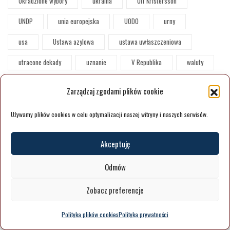
Ukradzione wybory
ukraina
Ulf Kristersson
UNDP
unia europejska
UODO
urny
usa
Ustawa azylowa
ustawa uwłaszczeniowa
utracone dekady
uznanie
V Republika
waluty
Waszyngton
Welfare Nationalism
wenezuela
Zarządzaj zgodami plików cookie
Weto prezydenckie
WHO
wiadomości polityczne
Używamy plików cookies w celu optymalizacji naszej witryny i naszych serwisów.
Wielka Brytania
wielkoskalowe systemy UE
Wietnam
Akceptuję
William McKinley
wiosna w Seulu
Wir schaffen das
woda
wojna
wojna w Bośni
Odmów
wojny jugosławiańskie
wojskowość
Wokeizm
Zobacz preferencje
Wołodymyr Zełenski
Wołodymy Żeleński
wpływy
Polityka plików cookies
Polityka prywatności
Współpraca
współpraca międzynarodowa