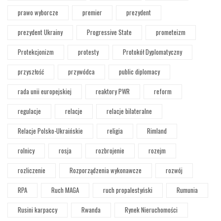
prawo wyborcze
premier
prezydent
prezydent Ukrainy
Progressive State
prometeizm
Protekcjonizm
protesty
Protokół Dyplomatyczny
przyszłość
przywódca
public diplomacy
rada unii europejskiej
reaktory PWR
reform
regulacje
relacje
relacje bilateralne
Relacje Polsko-Ukraińskie
religia
Rimland
rolnicy
rosja
rozbrojenie
rozejm
rozliczenie
Rozporządzenia wykonawcze
rozwój
RPA
Ruch MAGA
ruch propalestyński
Rumunia
Rusini karpaccy
Rwanda
Rynek Nieruchomości