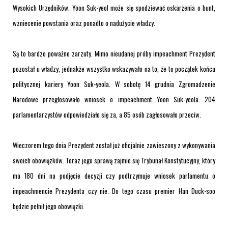
Wysokich Urzędników. Yoon Suk-yeol może się spodziewać oskarżenia o bunt,
wzniecenie powstania oraz ponadto o nadużycie władzy.
Są to bardzo poważne zarzuty. Mimo nieudanej próby impeachment Prezydent
pozostał u władzy, jednakże wszystko wskazywało na to, że to początek końca
politycznej kariery Yoon Suk-yeola. W sobotę 14 grudnia Zgromadzenie
Narodowe przegłosowało wniosek o impeachment Yoon Suk-yeola. 204
parlamentarzystów odpowiedziało się za, a 85 osób zagłosowało przeciw.
Wieczorem tego dnia Prezydent został już oficjalnie zawieszony z wykonywania
swoich obowiązków. Teraz jego sprawą zajmie się Trybunał Konstytucyjny, który
ma 180 dni na podjęcie decyzji czy podtrzymuje wniosek parlamentu o
impeachmencie Prezydenta czy nie. Do tego czasu
premier Han Duck-soo
będzie pełnił jego obowiązki.