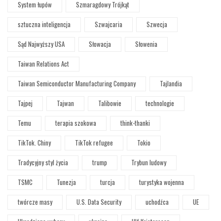
System łupów
Szmaragdowy Trójkąt
sztuczna inteligencja
Szwajcaria
Szwecja
Sąd Najwyższy USA
Słowacja
Słowenia
Taiwan Relations Act
Taiwan Semiconductor Manufacturing Company
Tajlandia
Tajpej
Tajwan
Talibowie
technologie
Temu
terapia szokowa
think-thanki
TikTok. Chiny
TikTok refugee
Tokio
Tradycyjny styl życia
trump
Trybun ludowy
TSMC
Tunezja
turcja
turystyka wojenna
twórcze masy
U.S. Data Security
uchodźca
UE