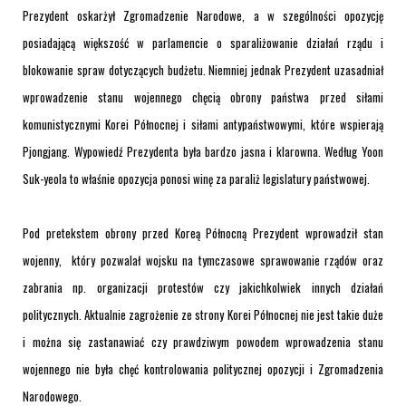
Prezydent oskarżył Zgromadzenie Narodowe, a w szególności opozycję
posiadającą większość w parlamencie o sparaliżowanie działań rządu i
blokowanie spraw dotyczących budżetu. Niemniej jednak Prezydent uzasadniał
wprowadzenie stanu wojennego chęcią obrony państwa przed siłami
komunistycznymi Korei Północnej i siłami antypaństwowymi, które wspierają
Pjongjang. Wypowiedź Prezydenta była bardzo jasna i klarowna. Według Yoon
Suk-yeola to właśnie opozycja ponosi winę za paraliż legislatury państwowej.
Pod pretekstem obrony przed Koreą Północną Prezydent wprowadził stan
wojenny, który pozwalał wojsku na tymczasowe sprawowanie rządów oraz
zabrania np. organizacji protestów czy jakichkolwiek innych działań
politycznych. Aktualnie zagrożenie ze strony Korei Północnej nie jest takie duże
i można się zastanawiać czy prawdziwym powodem wprowadzenia stanu
wojennego nie była chęć kontrolowania politycznej opozycji i Zgromadzenia
Narodowego.