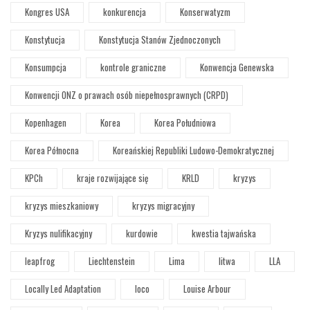
Kongres USA
konkurencja
Konserwatyzm
Konstytucja
Konstytucja Stanów Zjednoczonych
Konsumpcja
kontrole graniczne
Konwencja Genewska
Konwencji ONZ o prawach osób niepełnosprawnych (CRPD)
Kopenhagen
Korea
Korea Południowa
Korea Północna
Koreańskiej Republiki Ludowo-Demokratycznej
KPCh
kraje rozwijające się
KRLD
kryzys
kryzys mieszkaniowy
kryzys migracyjny
Kryzys nulifikacyjny
kurdowie
kwestia tajwańska
leapfrog
Liechtenstein
Lima
litwa
LLA
Locally Led Adaptation
loco
Louise Arbour