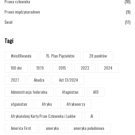
Prawa człowieka
(10)
Prawo międzynarodowe
(9)
Świat
(17)
Tagi
#visitRwanda
15. Plan Pięcioletni
28 punktów
100 dni
1979
2015
2023
2024
2027
Abudża
Act 13/2024
Administracja federalna
Afagnistan
AFD
afganistan
Afryka
Afrykanerzy
Afrykańskiej Karty Praw Człowieka i Ludów
AI
America First
ameryka
ameryka południowa