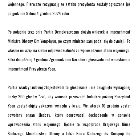
wojennego. Pierwsze rezygnację ze sztabu prezydenta zostały ogłoszone już
po godzinie 9 dnia 4 grudnia 2024 roku.
Po południu tego dnia Partia Demokratyczna złożyła wniosek o impeachment
Ministra Obrony
Kim Yong-hyun, po czym minister sam podał się do dymisji. To
właśnie on wziął na siebie odpowiedzialność za wprowadzenie stanu wojennego.
Kilka dni później 7 grudnia Zgromadzenie Narodowe głosowało nad wnioskiem o
impeachment Prezydenta Yoon.
Partia Władzy Ludowej zbojkotowała to głosowanie i nie osiągnięto wymaganej
liczby 200 głosów “za”, aby wniosek przeszedł. Jednakże później Prezydent
Yoon został objęty zakazem wyjazdu z kraju. We wtorek 10 grudnia został
powołany organ śledczy, który poprowadzi dochodzenie w sprawie
wprowadzenia stanu wojennego. Będzie to współpraca Krajowego Biura
Śledczego, Ministerstwa Obrony, a także Biura Śledczego ds. Korupcji dla