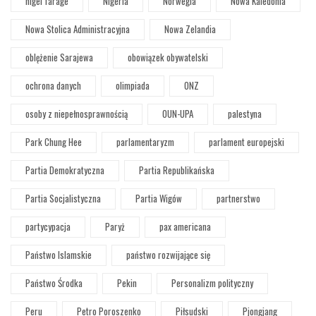
nigel farage
Nigeria
Norwegia
Nowa Kaledonia
Nowa Stolica Administracyjna
Nowa Zelandia
oblężenie Sarajewa
obowiązek obywatelski
ochrona danych
olimpiada
ONZ
osoby z niepełnosprawnością
OUN-UPA
palestyna
Park Chung Hee
parlamentaryzm
parlament europejski
Partia Demokratyczna
Partia Republikańska
Partia Socjalistyczna
Partia Wigów
partnerstwo
partycypacja
Paryż
pax americana
Państwo Islamskie
państwo rozwijające się
Państwo Środka
Pekin
Personalizm polityczny
Peru
Petro Poroszenko
Piłsudski
Pjongjang