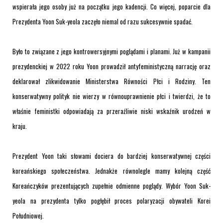
wspierała jego osoby już na początku jego kadencji. Co więcej, poparcie dla
Prezydenta Yoon Suk-yeola zaczęło niemal od razu sukcesywnie spadać.
Było to związane z jego kontrowersyjnymi poglądami i planami. Już w kampanii
prezydenckiej w 2022 roku Yoon prowadził antyfeministyczną narrację oraz
deklarował zlikwidowanie Ministerstwa Równości Płci i Rodziny. Ten
konserwatywny polityk nie wierzy w równouprawnienie płci i twierdzi, że to
właśnie feministki odpowiadają za przeraźliwie niski wskaźnik urodzeń w
kraju.
Prezydent Yoon taki słowami dociera do bardziej konserwatywnej części
koreańskiego społeczeństwa. Jednakże równolegle mamy kolejną część
Koreańczyków prezentujących zupełnie odmienne poglądy. Wybór Yoon Suk-
yeola na prezydenta tylko pogłębił proces polaryzacji obywateli Korei
Południowej.