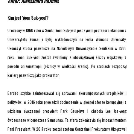
Autor: Aleksandra Rozmus
Kim jest Yoon Suk-yeol?
Urodzony w 1960 roku w Seulu, Yoon Suk-yeol jest synem profesora ekonomii z
Uniwersytetu Yonsei i byłej wykładowczyni na Ewha Womans University.
Ukończył studia prawnicze na Narodowym Uniwersytecie Seulskim w 1988
roku. Yoon Suk-yeol został zwolniony z obowiązkowej służby wojskowej z
powodu anizometropii (różnicy w wielkości źrenic). Po studiach rozpoczął
karierę prawniczą jako prokurator.
Bardzo szybko zainteresował się sprawami skorumpowanych urzędników i
polityków. W 2016 roku prowadził dochodzenie w głośnej aferze korupcyjnej z
udziałem ówczesnej prezydent Park Geun-hye i chebola Lee Jae-yong
ówczesnego wiceprezesa Samsunga. Ta afera zakończyła się impeachmentem
Pani Prezydent. W 2017 roku został szefem Centralnej Prokuratury Okręgowej