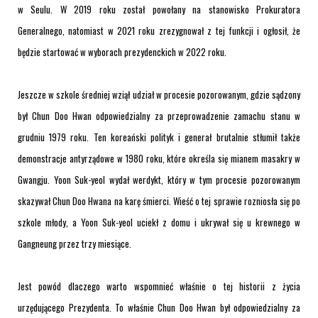
w Seulu. W 2019 roku został powołany na stanowisko Prokuratora
Generalnego, natomiast w 2021 roku zrezygnował z tej funkcji i ogłosił, że
będzie startować w wyborach prezydenckich w 2022 roku.
Jeszcze w szkole średniej wziął udział w procesie pozorowanym, gdzie sądzony
był Chun Doo Hwan odpowiedzialny za przeprowadzenie zamachu stanu w
grudniu 1979 roku. Ten koreański polityk i generał brutalnie stłumił także
demonstracje antyrządowe w 1980 roku, które określa się mianem masakry w
Gwangju. Yoon Suk-yeol wydał werdykt, który w tym procesie pozorowanym
skazywał Chun Doo Hwana na karę śmierci. Wieść o tej sprawie rozniosła się po
szkole młody, a Yoon Suk-yeol uciekł z domu i ukrywał się u krewnego w
Gangneung przez trzy miesiące.
Jest powód dlaczego warto wspomnieć właśnie o tej historii z życia
urzędującego Prezydenta. To właśnie Chun Doo Hwan był odpowiedzialny za