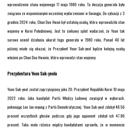
wprowadzenie stanu wojennego 17 maja 1980 roku. Ta decyzja generała była
związana ze wspomnianymi wcześniej wydarzeniami w Gwangju. Do sytuacji z 3
grudnia 2024 roku, Chun Doo Hwan był ostatnią osobą, która wprowadziła stan
wojenny w Korei Południowej. Jest to ciekawy splot wydarzeń, że Yoon tak
surowo ocenił działania akurat tego generała w 1980 roku. Ponad 40 lat
później miało się okazać, że Prezydent Yoon Suk-yeol będzie kolejną osobą
właśnie po Chun Doo Hwanie, która wprowadzi stan wojenny.
Prezydentura Yoon Suk-yeola
Yoon Suk-yeol został zaprzysiężony jako 20. Prezydent Republiki Korei 10 maja
2022 roku. Jako kandydat Partii Władzy Ludowej zwyciężył w wyborach,
pokonując
Lee Jae-myung z Partii Demokratycznej. Yoon Suk-yeol zdobył 48.56
procent wszystkich głosów podczas gdy jego opponent zdobył ich 47.86
procent. Taka mała różnica między kandydatami sprawiła, że w momencie