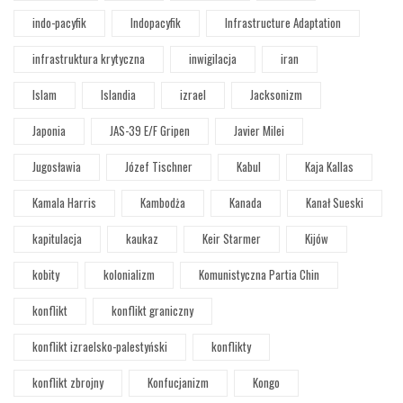
indo-pacyfik
Indopacyfik
Infrastructure Adaptation
infrastruktura krytyczna
inwigilacja
iran
Islam
Islandia
izrael
Jacksonizm
Japonia
JAS-39 E/F Gripen
Javier Milei
Jugosławia
Józef Tischner
Kabul
Kaja Kallas
Kamala Harris
Kambodża
Kanada
Kanał Sueski
kapitulacja
kaukaz
Keir Starmer
Kijów
kobity
kolonializm
Komunistyczna Partia Chin
konflikt
konflikt graniczny
konflikt izraelsko-palestyński
konflikty
konflikt zbrojny
Konfucjanizm
Kongo