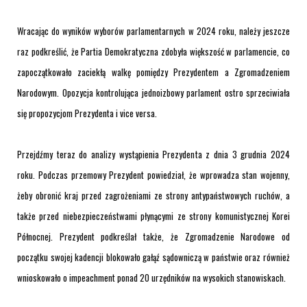
Wracając do wyników wyborów parlamentarnych w 2024 roku, należy jeszcze
raz podkreślić, że Partia Demokratyczna zdobyła większość w parlamencie, co
zapoczątkowało zaciekłą walkę pomiędzy Prezydentem a Zgromadzeniem
Narodowym. Opozycja kontrolująca jednoizbowy parlament ostro sprzeciwiała
się propozycjom Prezydenta i vice versa.
Przejdźmy teraz do analizy wystąpienia Prezydenta z dnia 3 grudnia 2024
roku. Podczas przemowy Prezydent powiedział, że wprowadza stan wojenny,
żeby obronić kraj przed zagrożeniami ze strony antypaństwowych ruchów, a
także przed niebezpieczeństwami płynącymi ze strony komunistycznej Korei
Północnej. Prezydent podkreślał także, że Zgromadzenie Narodowe od
początku swojej kadencji blokowało gałąź sądowniczą w państwie oraz również
wnioskowało o impeachment ponad 20 urzędników na wysokich stanowiskach.