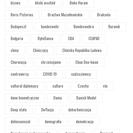
biznes
bliski wschód
Boko Haram
Boris Pistorius
Bractwo Muzułmańskie
Bruksela
Budapeszt
bundeswehr
Bundeswehra
Burundi
Bułgaria
ByteDance
CBA
CEAPAD
chiny
Chińczycy
Chińska Republika Ludowa
Chorwacja
chrześcijanie
Chun Doo-hwan
controversy
COVID-19
cudzoziemcy
cultural diplomacy
culture
Czechy
cła
dane biometryczne
Dania
Danish Model
Deep state
Deflacja
dekarbonizacja
delincuencial
demografia
demokracja