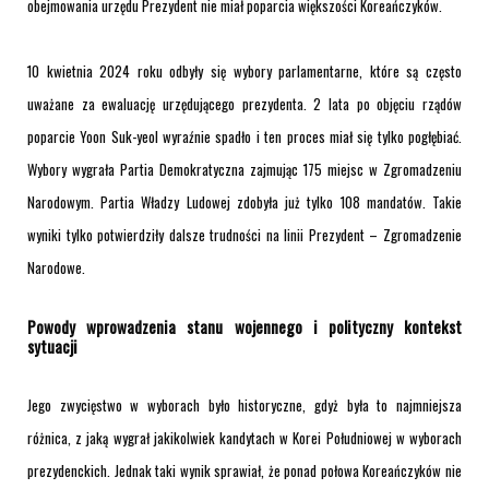
obejmowania urzędu Prezydent nie miał poparcia większości Koreańczyków.
10 kwietnia 2024 roku odbyły się wybory parlamentarne, które są często
uważane za ewaluację urzędującego prezydenta. 2 lata po objęciu rządów
poparcie Yoon Suk-yeol wyraźnie spadło i ten proces miał się tylko pogłębiać.
Wybory wygrała Partia Demokratyczna zajmując 175 miejsc w Zgromadzeniu
Narodowym. Partia Władzy Ludowej zdobyła już tylko 108 mandatów. Takie
wyniki tylko potwierdziły dalsze trudności na linii Prezydent – Zgromadzenie
Narodowe.
Powody wprowadzenia stanu wojennego i polityczny kontekst
sytuacji
Jego zwycięstwo w wyborach było historyczne, gdyż była to najmniejsza
różnica, z jaką wygrał jakikolwiek kandytach w Korei Południowej w wyborach
prezydenckich. Jednak taki wynik sprawiał, że ponad połowa Koreańczyków nie