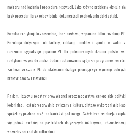
nadzoru nad badania i procedura restytucji. Jako główne problemy określa się
brak procedur i brak odpowiedniej dokumentacji pochodzenia dzieł sztuki.
Kwestię restytucji bezpośrednio, lecz hasłowo, wspomina kilka rezolucji PE.
Rezolucja dotycząca roli kultury, edukacji, mediów i sportu w walce z
rasizmem sygnalizuje poparcie PE dla podejmowanych działań państw ws.
restytucji, wzywa do analiz, badań i ustanowienia spójnych programów zwrotu,
zachęca wreszcie KE do ułatwiania dialogu promującego wymianę dobrych
praktyk państw i instytucji.
Rasizm, leżący u podstaw prowadzonej przez mocarstwa europejskie polityki
kolonialnej, jest nierozerwalnie związany z kulturą, dlatego wykorzenianie jego
spuścizny powinno brać ten kontekst pod uwagę. Całościowo rezolucja skupia
się jednak bardziej na postulatach dotyczących inkluzywnej, równościowej
wewnętrznej polityki kulturalnej.