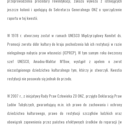
przeprowadzenia procedury rewindykacji, zakazu wywozu z istniejących
jeszcze kolonii i apelującą do Sekretarza Generalnego ONZ o sporządzenie
raportu w tej kwestii.
W 1978 r. utworzony został w ramach UNESCO Międzyrządowy Komitet ds.
Promocji zwrotu dóbr kultury do kraju pochodzenia lub ich restytucji w razie
nielegalnego nabycia praw własności (ICPRCP). W tym samym roku ówczesny
szef UNESCO, Amadou-Mahtar M’Bow, wystąpił z apelem o zwrot
niezastąpionego dziedzictwa kulturalnego tym, którzy je stworzyli. Kwestia
restytucji nie posuwała się jednak do przodu.
W 2007 r., z inicjatywy Rady Praw Człowieka ZO ONZ, przyjęto Deklarację Praw
Ludów Tubylczych, gwarantującą m.in. ich prawo do zachowania i ochrony
dziedzictwa kulturowego, prawo do restytucji szczątków ludzkich oraz
obowiązek zapewnienia przez państwa efektywnych środków do reparacji (w