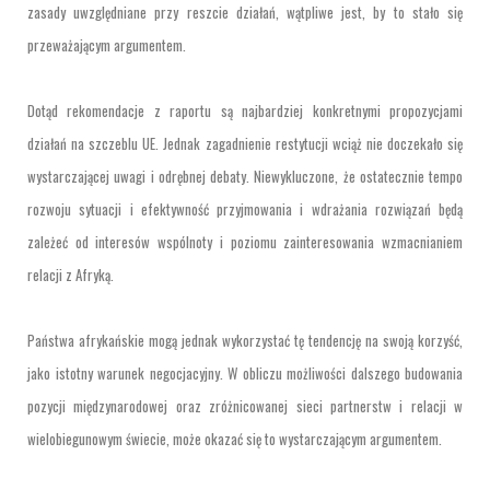
zasady uwzględniane przy reszcie działań, wątpliwe jest, by to stało się
przeważającym argumentem.
Dotąd rekomendacje z raportu są najbardziej konkretnymi propozycjami
działań na szczeblu UE. Jednak zagadnienie restytucji wciąż nie doczekało się
wystarczającej uwagi i odrębnej debaty. Niewykluczone, że ostatecznie tempo
rozwoju sytuacji i efektywność przyjmowania i wdrażania rozwiązań będą
zależeć od interesów wspólnoty i poziomu zainteresowania wzmacnianiem
relacji z Afryką.
Państwa afrykańskie mogą jednak wykorzystać tę tendencję na swoją korzyść,
jako istotny warunek negocjacyjny. W obliczu możliwości dalszego budowania
pozycji międzynarodowej oraz zróżnicowanej sieci partnerstw i relacji w
wielobiegunowym świecie, może okazać się to wystarczającym argumentem.