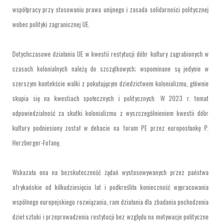
współpracy przy stosowaniu prawa unijnego i zasada solidarności politycznej
wobec polityki zagranicznej UE.
Dotychczasowe działania UE w kwestii restytucji dóbr kultury zagrabionych w
czasach kolonialnych należą do szczątkowych; wspominane są jedynie w
szerszym kontekście walki z pokutującym dziedzictwem kolonializmu, głównie
skupia się na kwestiach społecznych i politycznych. W 2023 r. temat
odpowiedzialność za skutki kolonializmu z wyszczególnieniem kwestii dóbr
kultury podniesiony został w debacie na forum PE przez europosłankę P.
Herzberger-Fofanę.
Wskazała ona na bezskuteczność żądań wystosowywanych przez państwa
afrykańskie od kilkudziesięciu lat i podkreśliła konieczność wypracowania
wspólnego europejskiego rozwiązania, ram działania dla zbadania pochodzenia
dzieł sztuki i przeprowadzenia restytucji bez względu na motywacje polityczne