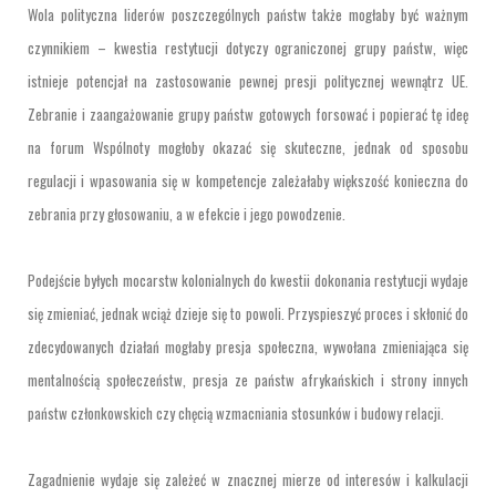
Wola polityczna liderów poszczególnych państw także mogłaby być ważnym
czynnikiem – kwestia restytucji dotyczy ograniczonej grupy państw, więc
istnieje potencjał na zastosowanie pewnej presji politycznej wewnątrz UE.
Zebranie i zaangażowanie grupy państw gotowych forsować i popierać tę ideę
na forum Wspólnoty mogłoby okazać się skuteczne, jednak od sposobu
regulacji i wpasowania się w kompetencje zależałaby większość konieczna do
zebrania przy głosowaniu, a w efekcie i jego powodzenie.
Podejście byłych mocarstw kolonialnych do kwestii dokonania restytucji wydaje
się zmieniać, jednak wciąż dzieje się to powoli. Przyspieszyć proces i skłonić do
zdecydowanych działań mogłaby presja społeczna, wywołana zmieniająca się
mentalnością społeczeństw, presja ze państw afrykańskich i strony innych
państw członkowskich czy chęcią wzmacniania stosunków i budowy relacji.
Zagadnienie wydaje się zależeć w znacznej mierze od interesów i kalkulacji