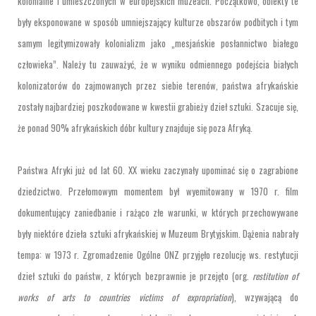
kolonialne i umieszczonych w europejskich muzeach. Początkowo, obiekty te
były eksponowane w sposób umniejszający kulturze obszarów podbitych i tym
samym legitymizowały kolonializm jako „mesjańskie posłannictwo białego
człowieka”. Należy tu zauważyć, że w wyniku odmiennego podejścia białych
kolonizatorów do zajmowanych przez siebie terenów, państwa afrykańskie
zostały najbardziej poszkodowane w kwestii grabieży dzieł sztuki. Szacuje się,
że ponad 90% afrykańskich dóbr kultury znajduje się poza Afryką.
Państwa Afryki już od lat 60. XX wieku zaczynały upominać się o zagrabione
dziedzictwo. Przełomowym momentem był wyemitowany w 1970 r. film
dokumentujący zaniedbanie i rażąco złe warunki, w których przechowywane
były niektóre dzieła sztuki afrykańskiej w Muzeum Brytyjskim. Dążenia nabrały
tempa: w 1973 r. Zgromadzenie Ogólne ONZ przyjęło rezolucję ws. restytucji
dzieł sztuki do państw, z których bezprawnie je przejęto (org.
restitution of
works of arts to countries victims of expropriation
), wzywającą do