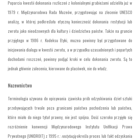
Poparcia kwestii dokonania rozliczeń z kolonialnymi grabieżami udzieliła już w
1979 r. Międzynarodowa Rada Muzeów, przygotowując na zlecenie UNESCO
analizę, w której podkreślała etyczną konieczność dokonania restytucji lub
zwrotu jako nieodzownych dla kultury i dziedzictwa państw. Także na gruncie
przyjętego w 1986 r. Kodeksu Etyki, muzea powinny być przygotowane do
inicjowania dialogu w kwestii zwrotu, a w przypadku uzasadnionych i popartych
dochodami roszczeń, powinny podjąć kroki w celu dokonania zwrotu. Są to
jednak głównie zalecenia, kierowane do placówek, nie do władz.
Nazewnictwo
Terminologia używana do opisywania zjawiska prób odzyskiwania dzieł sztuki
przebywających trwale poza granicami państwa pochodzenia lub państwa,
które miało do niego tytuł prawny, nie jest spójna. Dość szeroko przyjęło się
rozróżnienie konwencji Międzynarodowego Instytutu Unifikacji Prawa
Prywatnego (UNIDROIT) z 1995 r.:
restytucją
określa proces lub fakt odzyskania