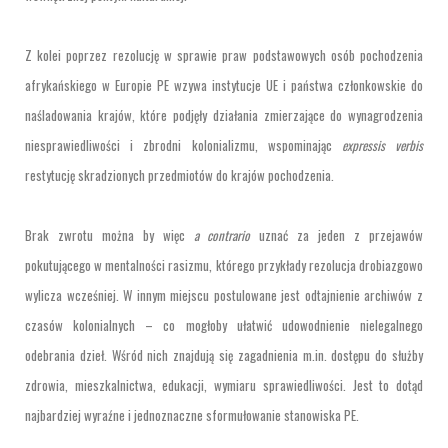
Z kolei poprzez rezolucję w sprawie praw podstawowych osób pochodzenia
afrykańskiego w Europie PE wzywa instytucje UE i państwa członkowskie do
naśladowania krajów, które podjęły działania zmierzające do wynagrodzenia
niesprawiedliwości i zbrodni kolonializmu, wspominając
expressis verbis
restytucję skradzionych przedmiotów do krajów pochodzenia.
Brak zwrotu można by więc
a contrario
uznać za jeden z przejawów
pokutującego w mentalności rasizmu, którego przykłady rezolucja drobiazgowo
wylicza wcześniej. W innym miejscu postulowane jest odtajnienie archiwów z
czasów kolonialnych – co mogłoby ułatwić udowodnienie nielegalnego
odebrania dzieł. Wśród nich znajdują się zagadnienia m.in. dostępu do służby
zdrowia, mieszkalnictwa, edukacji, wymiaru sprawiedliwości. Jest to dotąd
najbardziej wyraźne i jednoznaczne sformułowanie stanowiska PE.