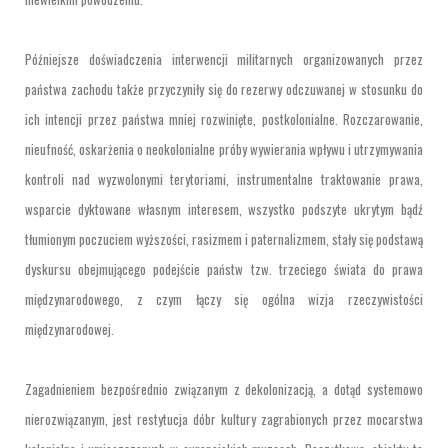
Późniejsze doświadczenia interwencji militarnych organizowanych przez
państwa zachodu także przyczyniły się do rezerwy odczuwanej w stosunku do
ich intencji przez państwa mniej rozwinięte, postkolonialne. Rozczarowanie,
nieufność, oskarżenia o neokolonialne próby wywierania wpływu i utrzymywania
kontroli nad wyzwolonymi terytoriami, instrumentalne traktowanie prawa,
wsparcie dyktowane własnym interesem, wszystko podszyte ukrytym bądź
tłumionym poczuciem wyższości, rasizmem i paternalizmem, stały się podstawą
dyskursu obejmującego podejście państw tzw. trzeciego świata do prawa
międzynarodowego, z czym łączy się ogólna wizja rzeczywistości
międzynarodowej.
Zagadnieniem bezpośrednio związanym z dekolonizacją, a dotąd systemowo
nierozwiązanym, jest restytucja dóbr kultury zagrabionych przez mocarstwa