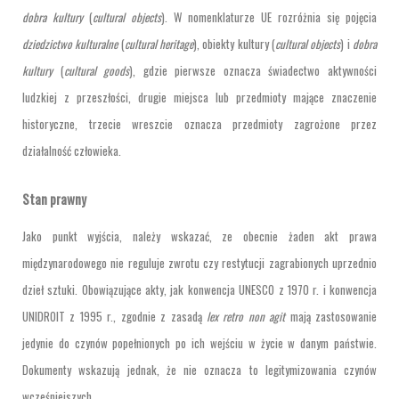
dobra kultury
(
cultural objects
). W nomenklaturze UE rozróżnia się pojęcia
dziedzictwo kulturalne
(
cultural heritage
), obiekty kultury (
cultural objects
) i
dobra
kultury
(
cultural goods
), gdzie pierwsze oznacza świadectwo aktywności
ludzkiej z przeszłości, drugie miejsca lub przedmioty mające znaczenie
historyczne, trzecie wreszcie oznacza przedmioty zagrożone przez
działalność człowieka.
Stan prawny
Jako punkt wyjścia, należy wskazać, ze obecnie żaden akt prawa
międzynarodowego nie reguluje zwrotu czy restytucji zagrabionych uprzednio
dzieł sztuki. Obowiązujące akty, jak konwencja UNESCO z 1970 r. i konwencja
UNIDROIT z 1995 r., zgodnie z zasadą
lex retro non agit
mają zastosowanie
jedynie do czynów popełnionych po ich wejściu w życie w danym państwie.
Dokumenty wskazują jednak, że nie oznacza to legitymizowania czynów
wcześniejszych.