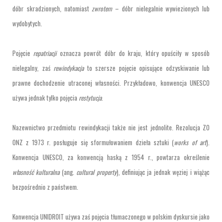
dóbr skradzionych, natomiast
zwrotem
– dóbr nielegalnie wywiezionych lub
wydobytych.
Pojęcie
repatriacji
oznacza powrót dóbr do kraju, który opuściły w sposób
nielegalny, zaś
rewindykacja
to szersze pojęcie opisujące odzyskiwanie lub
prawne dochodzenie utraconej własności. Przykładowo, konwencja UNESCO
używa jednak tylko pojęcia
restytucja
.
Nazewnictwo przedmiotu rewindykacji także nie jest jednolite. Rezolucja ZO
ONZ z 1973 r. posługuje się sformułowaniem dzieła sztuki (
works of art
).
Konwencja UNESCO, za konwencją haską z 1954 r., powtarza określenie
własność kulturalna
(ang.
cultural property
), definiując ja jednak węziej i wiążąc
bezpośrednio z państwem.
Konwencja UNIDROIT używa zaś pojęcia tłumaczonego w polskim dyskursie jako