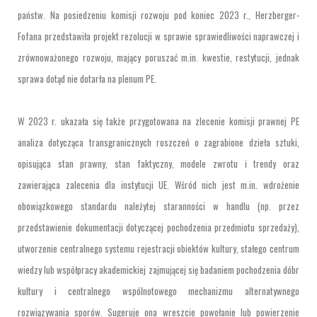
państw. Na posiedzeniu komisji rozwoju pod koniec 2023 r., Herzberger-
Fofana przedstawiła projekt rezolucji w sprawie sprawiedliwości naprawczej i
zrównoważonego rozwoju, mający poruszać m.in. kwestie, restytucji, jednak
sprawa dotąd nie dotarła na plenum PE.
W 2023 r. ukazała się także przygotowana na zlecenie komisji prawnej PE
analiza dotycząca transgranicznych roszczeń o zagrabione dzieła sztuki,
opisująca stan prawny, stan faktyczny, modele zwrotu i trendy oraz
zawierająca zalecenia dla instytucji UE. Wśród nich jest m.in. wdrożenie
obowiązkowego standardu należytej staranności w handlu (np. przez
przedstawienie dokumentacji dotyczącej pochodzenia przedmiotu sprzedaży),
utworzenie centralnego systemu rejestracji obiektów kultury, stałego centrum
wiedzy lub współpracy akademickiej zajmującej się badaniem pochodzenia dóbr
kultury i centralnego wspólnotowego mechanizmu alternatywnego
rozwiązywania sporów. Sugeruje ona wreszcie powołanie lub powierzenie