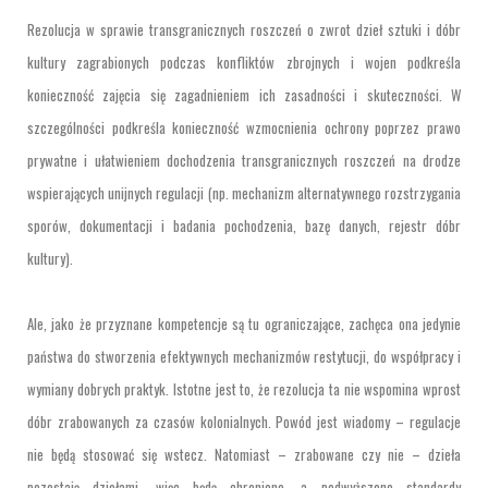
Rezolucja
w sprawie transgranicznych roszczeń o zwrot dzieł sztuki i dóbr
kultury zagrabionych podczas konfliktów zbrojnych i wojen podkreśla
konieczność zajęcia się zagadnieniem ich zasadności i skuteczności. W
szczególności podkreśla konieczność wzmocnienia ochrony poprzez prawo
prywatne i ułatwieniem dochodzenia transgranicznych roszczeń na drodze
wspierających unijnych regulacji (np. mechanizm alternatywnego rozstrzygania
sporów, dokumentacji i badania pochodzenia, bazę danych, rejestr dóbr
kultury).
Ale, jako że przyznane kompetencje są tu ograniczające, zachęca ona jedynie
państwa do stworzenia efektywnych mechanizmów restytucji, do współpracy i
wymiany dobrych praktyk. Istotne jest to, że rezolucja ta nie wspomina wprost
dóbr zrabowanych za czasów kolonialnych. Powód jest wiadomy – regulacje
nie będą stosować się wstecz. Natomiast – zrabowane czy nie – dzieła
pozostają dziełami, więc będą chronione, a podwyższone standardy