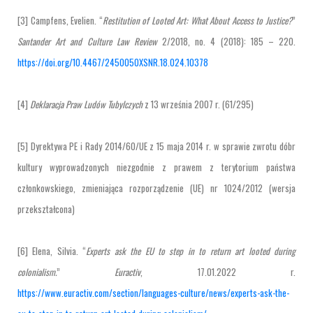
[3] Campfens, Evelien. “
Restitution of Looted Art: What About Access to Justice?
”
Santander Art and Culture Law Review
2/2018, no. 4 (2018): 185 – 220.
https://doi.org/10.4467/2450050XSNR.18.024.10378
[4]
Deklaracja Praw Ludów Tubylczych
z 13 września 2007 r. (61/295)
[5] Dyrektywa PE i Rady 2014/60/UE z 15 maja 2014 r. w sprawie zwrotu dóbr
kultury wyprowadzonych niezgodnie z prawem z terytorium państwa
członkowskiego, zmieniająca rozporządzenie (UE) nr 1024/2012 (wersja
przekształcona)
[6] Elena, Silvia. “
Experts ask the EU to step in to return art looted during
colonialism.
”
Euractiv
, 17.01.2022 r.
https://www.euractiv.com/section/languages-culture/news/experts-ask-the-