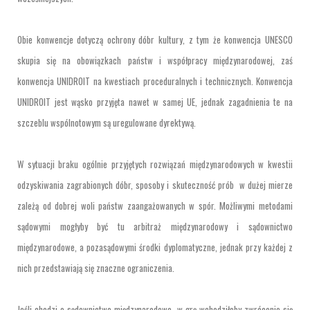
Obie konwencje dotyczą ochrony dóbr kultury, z tym że konwencja UNESCO
skupia się na obowiązkach państw i współpracy międzynarodowej, zaś
konwencja UNIDROIT na kwestiach proceduralnych i technicznych. Konwencja
UNIDROIT jest wąsko przyjęta nawet w samej UE, jednak zagadnienia te na
szczeblu wspólnotowym są uregulowane dyrektywą.
W sytuacji braku ogólnie przyjętych rozwiązań międzynarodowych w kwestii
odzyskiwania zagrabionych dóbr, sposoby i skuteczność prób w dużej mierze
zależą od dobrej woli państw zaangażowanych w spór. Możliwymi metodami
sądowymi mogłyby być tu arbitraż międzynarodowy i sądownictwo
międzynarodowe, a pozasądowymi środki dyplomatyczne, jednak przy każdej z
nich przedstawiają się znaczne ograniczenia.
Jeśli chodzi o sądownictwo międzynarodowe, w grę wchodziłoby zwrócenie się