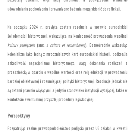
udowadniania pochodzenia i prowadzone badania mogą skłonić do refleksji.
Na początku 2024 r., przyjęta została rezolucja w sprawie europejskiej
świadomości historycznej, wskazująca na konieczność prowadzenia wspólnej
kultury pamiętania
(ang.
a culture of remembering
). Bezpośrednio wskazując
kolonializm jako jedną z mroczniejszych kart europejskiej historii, podkreśla
szkodliwość negacjonizmu historycznego, wagę dokonania rozliczeń z
przeszłością w oparciu o wspólne wartości oraz rolę edukacji w prowadzeniu
bardziej obiektywnej i rozumiejącej polityki historycznej. Rezolucje jednak nie
są aktami prawnie wiążącymi, a jedynie stanowisko instytucji wydającej, także w
kontekście ewentualnej przyszłej procedury legislacyjnej.
Perspektywy
Rozpatrując realne prawdopodobieństwo podjęcia przez UE działań w kwestii