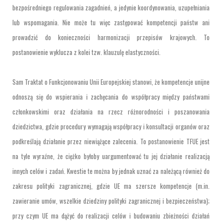
bezpośredniego regulowania zagadnień, a jedynie koordynowania, uzupełniania
lub wspomagania. Nie może tu więc zastępować kompetencji państw ani
prowadzić do konieczności harmonizacji przepisów krajowych. To
postanowienie wyklucza z kolei tzw. klauzulę elastyczności.
Sam Traktat o Funkcjonowaniu Unii Europejskiej stanowi, że kompetencje unijne
odnoszą się do wspierania i zachęcania do współpracy między państwami
członkowskimi oraz działania na rzecz różnorodności i poszanowania
dziedzictwa, gdzie procedury wymagają współpracy i konsultacji organów oraz
podkreślają działanie przez niewiążące zalecenia. To postanowienie TFUE jest
na tyle wyraźne, że ciężko byłoby uargumentować tu jej działanie realizacją
innych celów i zadań. Kwestie te można by jednak uznać za należącą również do
zakresu polityki zagranicznej, gdzie UE ma szersze kompetencje (m.in.
zawieranie umów, wszelkie dziedziny polityki zagranicznej i bezpieczeństwa);
przy czym UE ma dążyć do realizacji celów i budowaniu zbieżności działań