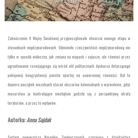
Zakończenie II Wojny Światowej przypieczętowało otwarcie nowego etapu w
stosunkach międzynarodowych. Odmieniło rzeczywistość międzynarodową nie
tylko w sposób widoczny, jak zmiany na mapach i sojusze, ale również przez
ugruntowanie rozwijającego się wśród elit politycznych dyskursu dotyczącego
pokojowej koegzystencji państw opartej na suwerennej równości. Był to
dopiero początek mozolnych starań obszarów kolonialnych o wyzwolenie, gdyż
mocarstwa je kontrolujące niechętnie godziły się z perspektywą utraty
terytoriów, a przez to wpływów.
Autorka:
Anna Sajdak
System powierniczy Narodów Zjednoczonych, czerpiący z dziedzictwa