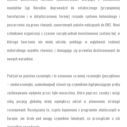
mandatów Ligi Narodów, doprowadził do ostatecznego (przynajmniej
teoretycznie i w dotychczasowej formie) rozpadu systemu kolonialnego i
poszerzenia się grona równych, suwerennych państw należących do ONZ. Nowi
członkowie organizacji z czasem zaczęły jednak kwestionować zastany ład, w
którego tworzeniu nie miały udziału, poddając w wątpliwość realność
materialnego aspektu równości, i domagając się przemian dostosowanych do
nowych warunków.
Podział na państwa rozwinięte i te uznawane za mniej rozwinięte (początkowo
– niedorozwinięte,
underdevelped
) stawał się czynnikiem legitymizującym próby
zachowywania wpływów przez byle mocarstwa, które poprzez zasoby i wciąż
silną pozycję globalną miały największy udział w planowaniu strategii
rozwojowych. Rozwiązania te, często kopiowane z programów skutecznych w
Europie, nie brały pod uwagę czynników lokalnych, co przesądzało o ich
niewielkim powodzeniu.