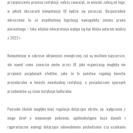
przyspieszenia procesu restytucji, należy zauważyć, że wnioski zależą od tego,
w jakich obszarach kompetencji UE będzie się poruszać. Bezpośrednie
wkroczenie tu ze wspólnotową legislacją wymagałoby zmiany prawa
pierwotnego – taka właśnie interpretacja wydaje się być bliska autorom analizy
z 2023 r.
Kompetencje w zakresie aktywności zewnętrznej zaś są możliwie najszersze,
ale nawet samo zawarcie umów przez UE jako organizację mogłoby nie
przynieść pożądanych efektów, jako że to państwa regulują kwestie
proceduralne w kwestii ewentualnej restytucji, a posiadaczami spornych
przedmiotów są różne instytucje kulturalne.
Pośredni skutek mogłyby mieć regulacje dotyczące obrotu, np. wyłączenie z
niego dzieł o niepewnym położeniu, ogólnodostępna baza danych i
rygorystyczne wymogi dotyczące udowodnienia pochodzenia czy uzyskania