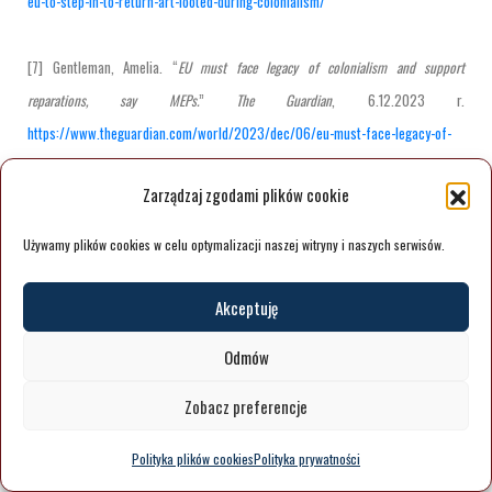
eu-to-step-in-to-return-art-looted-during-colonialism/
[7] Gentleman, Amelia. “
EU must face legacy of colonialism and support
reparations, say MEPs.
”
The Guardian
, 6.12.2023 r.
https://www.theguardian.com/world/2023/dec/06/eu-must-face-legacy-of-
colonialism-and-support-reparations-say-meps
Zarządzaj zgodami plików cookie
[8]
ENIGMA EU.
Dostęp: 2.09.2024 r.
https://eu-enigma.eu/
Używamy plików cookies w celu optymalizacji naszej witryny i naszych serwisów.
[9] Komisja Europejska. “
Culture and creativity: International cultural relations.
”
Akceptuję
Dostep: 2.09.2024 r.
Odmów
https://culture.ec.europa.eu/policies/international-cultural-relations
Zobacz preferencje
[10] Opinia Trybunału Sprawiedliwości Unii Europejskiej z 26 kwietnia 1977 r. nr
Polityka plików cookies
Polityka prywatności
1/76, ECLI:EU:C:1977:63