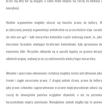
przez nią akty nie są wiążące, a sama miało skupiać się raczej na mediacji i
koncyliacji.
Ważkim argumentem mogłaby okazać się kwestia prawa do kultury. W
przytoczonej powyżej argumentacji wielokrotnie na przeszkodzie staje zasada
lex retro non agit
– byłe mocarstwa kolonialne często wskazują nawet, że, jako
ówcześnie formalnie władające terytoriami kolonialnymi, były uprawnione do
wywożenia dóbr. Wszystko odbywało się w sposób legalny, na gruncie decyzji
administracyjnej, wydanej przez przedstawiciela władzy tegoż mocarstwa.
Aktualne i uporczywe odmawianie restytucji mogłoby zostać potraktowane jako
trwałe i ciągłe naruszenie prawa. Z drugiej jednak strony, prawo do kultury
jako prawo człowieka zagwarantowane w prawie międzynarodowym odnosi się
raczej do obowiązków państwa względem obywateli, a nie na poziomie
horyzontalnym między państwami. Niewątpliwie jednak mógłby być to pewien