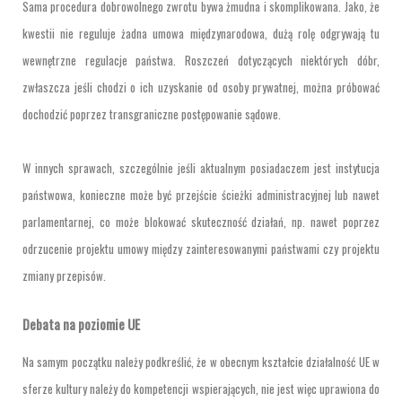
Sama procedura dobrowolnego zwrotu bywa żmudna i skomplikowana. Jako, że
kwestii nie reguluje żadna umowa międzynarodowa, dużą rolę odgrywają tu
wewnętrzne regulacje państwa. Roszczeń dotyczących niektórych dóbr,
zwłaszcza jeśli chodzi o ich uzyskanie od osoby prywatnej, można próbować
dochodzić poprzez transgraniczne postępowanie sądowe.
W innych sprawach, szczególnie jeśli aktualnym posiadaczem jest instytucja
państwowa, konieczne może być przejście ścieżki administracyjnej lub nawet
parlamentarnej, co może blokować skuteczność działań, np. nawet poprzez
odrzucenie projektu umowy między zainteresowanymi państwami czy projektu
zmiany przepisów.
Debata na poziomie UE
Na samym początku należy podkreślić, że w obecnym kształcie działalność UE w
sferze kultury należy do kompetencji wspierających, nie jest więc uprawiona do