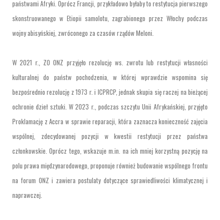
państwami Afryki. Oprócz Francji, przykładowo byłaby to restytucja pierwszego
skonstruowanego w Etiopii samolotu, zagrabionego przez Włochy podczas
wojny abisyńskiej, zwróconego za czasów rządów Meloni.
W 2021 r., ZO ONZ przyjęło rezolucję ws. zwrotu lub restytucji własności
kulturalnej do państw pochodzenia, w której wprawdzie wspomina się
bezpośrednio rezolucję z 1973 r. i ICPRCP, jednak skupia się raczej na bieżącej
ochronie dzieł sztuki. W 2023 r., podczas szczytu Unii Afrykańskiej, przyjęto
Proklamację z Accra w sprawie reparacji, która zaznacza konieczność zajęcia
wspólnej, zdecydowanej pozycji w kwestii restytucji przez państwa
członkowskie. Oprócz tego, wskazuje m.in. na ich mniej korzystną pozycję na
polu prawa międzynarodowego, proponuje również budowanie wspólnego frontu
na forum ONZ i zawiera postulaty dotyczące sprawiedliwości klimatycznej i
naprawczej.