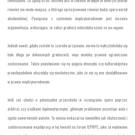
Ewentualnie, za zgodą stron, możliwe jest orzekanie
ex aequo et bono
(co jednak
również nie miało miejsca, a którego sprecyzowanie również budzi spory wśród
akademików). Powiązana z systemem międzynarodowym jest niszowa
argumentacja, wskazująca, że zakaz grabieży należałoby uznać za
ius cogens
.
Jednak nawet, gdyby zostało to szeroko przyznane, norma ta wykształciłaby się
była długo po dokonanych grabieżach, więc miałaby prawnie ograniczone
zastosowanie. Także powoływanie się na pojęcia etnocydu czy kulturobójstwa
prawdopodobnie okazałyby się nieskuteczne, jako że nie są one skodyfikowane
w prawie międzynarodowym.
Jeśli zaś chodzi o potencjalne przeszkody w rozwiązaniu sporu poprzez
arbitraż czy środkami dyplomatycznymi, głównym problemem pozostaje wola i
zgoda suwerennych państw. Tu można wskazać na niewielkie jak skuteczność i
zainteresowanie współpracą w tej kwestii na forum ICPRPC, jako że wydawane