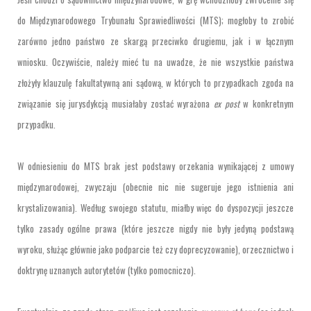
do Międzynarodowego Trybunału Sprawiedliwości (MTS); mogłoby to zrobić
zarówno jedno państwo ze skargą przeciwko drugiemu, jak i w łącznym
wniosku. Oczywiście, należy mieć tu na uwadze, że nie wszystkie państwa
złożyły klauzulę fakultatywną ani sądową, w których to przypadkach zgoda na
związanie się jurysdykcją musiałaby zostać wyrażona
ex post
w konkretnym
przypadku.
W odniesieniu do MTS brak jest podstawy orzekania wynikającej z umowy
międzynarodowej, zwyczaju (obecnie nic nie sugeruje jego istnienia ani
krystalizowania). Według swojego statutu, miałby więc do dyspozycji jeszcze
tylko zasady ogólne prawa (które jeszcze nigdy nie były jedyną podstawą
wyroku, służąc głównie jako podparcie też czy doprecyzowanie), orzecznictwo i
doktrynę uznanych autorytetów (tylko pomocniczo).