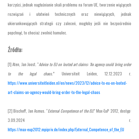
korzyści, jednak nagłaśnianie skali problemu na forum UE, tworzenie wiążących
rozwiązań i ułatwień technicznych oraz niewiążących, jednak
ukierunkowujących strategii czy zaleceń, mogłoby jeśli nie bezpośrednio
popchnąć, to chociaż zwolnić hamulec.
Źródła:
[1] Aten, Jan Joost. “
Advice to EU on looted art claims: ‘An agency could bring order
to the legal chaos.’
” Universiteit Leiden, 12.12.2023 r.
https://www.universiteitleiden.nl/en/news/2023/12/advice-to-eu-on-looted-
art-claims-an-agency-would-bring-order-to-the-legal-chaos
[2] Bischoff, Jan Asmus. “
External Competence of the EU.
” Max-EuP 2012, dostęp:
3.09.2024 r.
https://max-eup2012.mpipriv.de/index.php/External_Competence_of_the_EU