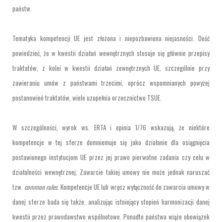
państw.
Tematyka kompetencji UE jest złożona i niepozbawiona niejasności. Dość
powiedzieć, że w kwestii działań wewnętrznych stosuje się głównie przepisy
traktatów, z kolei w kwestii działań zewnętrznych UE, szczególnie przy
zawieraniu umów z państwami trzecimi, oprócz wspomnianych powyżej
postanowień traktatów, wiele uzupełnia orzecznictwo TSUE.
W szczególności, wyrok ws. ERTA i opinia 1/76 wskazują, że niektóre
kompetencje w tej sferze domniemuje się jako działanie dla osiągnięcia
postawionego instytucjom UE przez jej prawo pierwotne zadania czy celu w
działalności wewnętrznej. Zawarcie takiej umowy nie może jednak naruszać
tzw.
common rules
. Kompetencje UE lub wręcz wyłączność do zawarcia umowy w
danej sferze bada się także, analizując istniejący stopień harmonizacji danej
kwestii przez prawodawstwo wspólnotowe. Ponadto państwa wiąże obowiązek