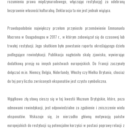
rozumieniu prawa międzynarodowego, włączając restytucję) za odebraną
bezprawnie własność kulturalną. Deklaracja ta nie jest jednak wiążąca.
Prawdopodobnie największy przełom przyniosło przemówienie Emmanuela
Macrona w Ouagadougou w 2017 r., w którym zobowiązał się do czasowej lub
trwałej restytucji. Jego skutkiem było powstanie raportu określającego dzieła
podlegające rewindykacji. Publikacja nagłośniła skalę zjawiska, wywierając
dodatkową presję na innych państwach europejskich. Do Francji zaczynały
dołączać m.in. Niemcy, Belgia, Niderlandy, Włochy czy Wielka Brytania, chociaż
do tej pory liczba zwróconych eksponatów jest czysto symboliczna.
Wyjątkowo złą sławą cieszy się w tej kwestii Muzeum Brytyjskie, które, poza
odmowami rewindykacji, jest odpowiedzialne za zgubienie i zniszczenie wielu
eksponatów. Wskazuje się, że nierzadko główną motywacją państw
europejskich do restytucji są potencjalne korzyści w postaci poprawy relacji z