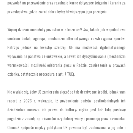
pozwoleń na przewożenie oraz regulacje karne dotyczące ścigania i karania za
przestępstwa, gdzie zwrot dobra byłby łatwiejszy po jego przejęciu.
Więcej działań musiałoby pozostać w sferze
soft law
, takich jak wspólnotowe
centrum badań, agencja, mechanizm alternatywnego rozstrzygania sporów.
Patrząc jednak na kwestię szerzej, UE ma możliwość dyplomatycznego
wpływania na państwa członkowskie, a nawet ich dyscyplinowania (mechanizm
warunkowości, możliwość odebrania głosu w Radzie, zawieszenie w prawach
członka, ostatecznie procedura z art. 7 TUE).
Nie wydaje się, żeby UE zamierzała sięgać po tak drastyczne środki, jednak sam
raport z 2023 r. wskazuje, iż pozbawienie państw postkolonialnych ich
dziedzictwa narusza ich prawo do kultury; ciężko jest też taką postawę
pogodzić z zasadą np. równości czy dobrej wiary i promocją praw człowieka.
Chociaż spójność między politykami UE powinna być zachowana, a jej cele i