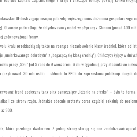
u odpływu kapitału zagranicznego z kraju i znacząco obniżyć pozycję konkurencyjną
łonkowskie UE dostrzegają rosnącą potrzebę większego uniezależnienia gospodarczego o
g). Otwarcie podkreślają, że dotychczasowy model współpracy z Chinami (ponad 400 mld 
iej zrównoważonej formy.
ju kraju przekładają się także na rosnące niezadowolenie klasy średniej, która od lat
aju „umiarkowanego dobrobytu” z „bogacącą się klasą średnią”). Chińczycy żyjący w dużyc
elu pracy „996” (od 9 rano do 9 wieczorem, 6 dni w tygodniu), przy stosunkowo niskic
(czyli nawet 30 mln osób) – skłoniło to KPCh do zaprzestania publikacji danych d
rwować trend społeczny tang ping oznaczający „leżenie na płasko” – była to forma
gilacji ze strony rządu. Jednakże obecnie protesty coraz częściej eskalują do poziom
 aż 900.
z, która przebiega dwutorowo. Z jednej strony starają się one zmobilizować aparat 