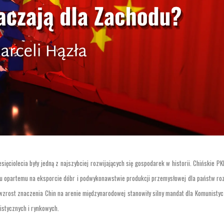
ięciolecia były jedną z najszybciej rozwijających się gospodarek w historii. Chińskie PK
u opartemu na eksporcie dóbr i podwykonawstwie produkcji przemysłowej dla państw roz
zrost znaczenia Chin na arenie międzynarodowej stanowiły silny mandat dla Komunistycz
istycznych i rynkowych.