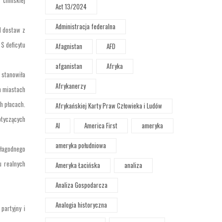
 chińskiej
Act 13/2024
Administracja federalna
d dostaw z
$ deficytu
Afagnistan
AFD
afganistan
Afryka
 stanowiła
Afrykanerzy
h miastach
h płacach.
Afrykańskiej Karty Praw Człowieka i Ludów
otyczących
AI
America First
ameryka
ameryka południowa
 łagodnego
u realnych
Ameryka Łacińska
analiza
Analiza Gospodarcza
Analogia historyczna
partyjny i