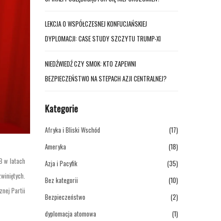
LEKCJA O WSPÓŁCZESNEJ KONFUCJAŃSKIEJ
DYPLOMACJI: CASE STUDY SZCZYTU TRUMP-XI
NIEDŹWIEDŹ CZY SMOK: KTO ZAPEWNI
BEZPIECZEŃSTWO NA STEPACH AZJI CENTRALNEJ?
Kategorie
Afryka i Bliski Wschód
(17)
Ameryka
(18)
B w latach
Azja i Pacyfik
(35)
winiętych.
Bez kategorii
(10)
nej Partii
Bezpieczeństwo
(2)
dyplomacja atomowa
(1)