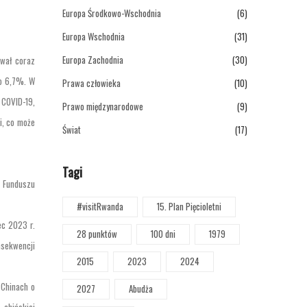
Europa Środkowo-Wschodnia
(6)
Europa Wschodnia
(31)
Europa Zachodnia
(30)
ował coraz
do 6,7%. W
Prawa człowieka
(10)
 COVID-19,
Prawo międzynarodowe
(9)
i, co może
Świat
(17)
Tagi
 Funduszu
#visitRwanda
15. Plan Pięcioletni
ec 2023 r.
28 punktów
100 dni
1979
nsekwencji
2015
2023
2024
 Chinach o
2027
Abudża