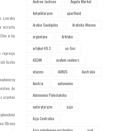
Andrew Jackson
Angela Merkel
Antyelitaryzm
apartheid
le szeroko
Arabia Saudyjska
Arabska Wiosna
a wzrostu
Chin w tej
argentyna
Arktyka
artykuł 49.3
as-Sisi
h represje
ASEAN
asylum seekers
ich liczba
atacms
AUKUS
Australia
 nadmierny
Austria
autonomia
zeństwa do
Autonomia Palestyńska
az uzyskać
autorytaryzm
azja
zydenckimi
Azja Centralna
twa Obrony
Azja południowo-wschodnia
azyl