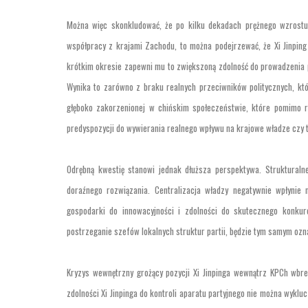
Można więc skonkludować, że po kilku dekadach prężnego wzrostu
współpracy z krajami Zachodu, to można podejrzewać, że Xi Jinping
krótkim okresie zapewni mu to zwiększoną zdolność do prowadzenia p
Wynika to zarówno z braku realnych przeciwników politycznych, któ
głęboko zakorzenionej w chińskim społeczeństwie, które pomimo r
predyspozycji do wywierania realnego wpływu na krajowe władze czy t
Odrębną kwestię stanowi jednak dłuższa perspektywa. Strukturalne
doraźnego rozwiązania. Centralizacja władzy negatywnie wpłynie 
gospodarki do innowacyjności i zdolności do skutecznego konku
postrzeganie szefów lokalnych struktur partii, będzie tym samym ozna
Kryzys wewnętrzny grożący pozycji Xi Jinpinga wewnątrz KPCh wbr
zdolności Xi Jinpinga do kontroli aparatu partyjnego nie można wyk