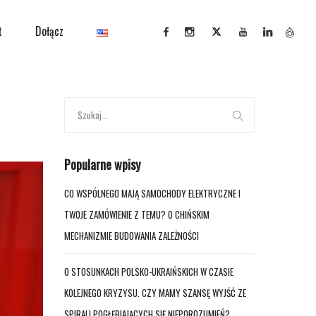
t
Dołącz
Popularne wpisy
CO WSPÓLNEGO MAJĄ SAMOCHODY ELEKTRYCZNE I
TWOJE ZAMÓWIENIE Z TEMU? O CHIŃSKIM
MECHANIZMIE BUDOWANIA ZALEŻNOŚCI
O STOSUNKACH POLSKO-UKRAIŃSKICH W CZASIE
KOLEJNEGO KRYZYSU. CZY MAMY SZANSĘ WYJŚĆ ZE
SPIRALI POGŁĘBIAJĄCYCH SIĘ NIEPOROZUMIEŃ?