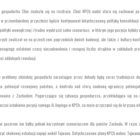
 gospodarka Chin znalazła się na rozdrożu. Choć KPCh nadal stara się zachować po
 w przewidywalnej przyszłości będzie kontynuował dotychczasową politykę konsolidacji
olityki wewnętrznej i trudno wyobrazić sobie scenariusz, w którym jego pozycja byłaby 
rych zwalczał on na przestrzeni poprzednich dwóch kadencji, ale także z kultury konf
osnącego ostatnimi czasy niezadowolenia i rosnącej liczby strajków w zakładach pr
eż oddolnych rewolucji.
 problemy chińskiej gospodarki narastające przez dekady będą coraz trudniejsze do
na potencjał rozwojowy państwa, a kontrola nad sferą naukową ograniczy potencjał
rowania z Zachodem. Pogarszająca się sytuacja gospodarcza, przekładająca się na 
czać osłabienie pozycji samego Xi Jinpinga w KPCh, co może przyczynić się do kryzysu wł
ew pozorom nie byłby jednak korzystnym scenariuszem dla państw Zachodu. W razie 
luczyć skokowej eskalacji napięć wokół Tajwanu. Dotychczasowe plany KPCh wobec Tajwanu