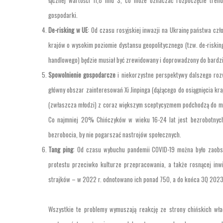
łącznej wartości 11,8 mld $, co może oznaczać rozpoczęcie trend
gospodarki.
De-risking w UE
: Od czasu rosyjskiej inwazji na Ukrainę państwa cz
krajów o wysokim poziomie dystansu geopolitycznego (tzw. de-riskin
handlowego) będzie musiał być zrewidowany i doprowadzony do bardz
Spowolnienie gospodarcze
i niekorzystne perspektywy dalszego rozwo
główny obszar zainteresowań Xi Jinpinga (dążącego do osiągnięcia kr
(zwłaszcza młodzi) z coraz większym sceptycyzmem podchodzą do mod
Co najmniej 20% Chińczyków w wieku 16-24 lat jest bezrobotnych 
bezrobocia, by nie pogarszać nastrojów społecznych.
Tang ping
: Od czasu wybuchu pandemii COVID-19 można było zaobse
protestu przeciwko kulturze przepracowania, a także rosnącej inwi
strajków – w 2022 r. odnotowano ich ponad 750, a do końca 3Q 2023
Wszystkie te problemy wymuszają reakcję ze strony chińskich wład