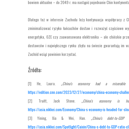
bowiem aktualne – do 2049 r. ma nastąpić pojednanie Chin kontynental
Dlatego też w interesie Zachodu leży kontynuacja współpracy z Ch
zminimalizować ryzyko łańcuchów dostaw i rozważyć częściowe wyc
energetyka, OZE czy zaawansowana elektronika – ale chińskie prze
dostawców i największego rynku zbytu na świecie gwarantują im wa
Zachód wciąż powinien korzystać.
Źródła:
[1] He, Laura.
„China’s economy had a miserabl
https://edition.cnn.com/2023/12/27/economy/china-economy-challen
[2] Truitt, Jack Stone.
„China’s economy is h
https://asia.nikkei.com/Economy/China-s-economy-is-headed-for-sl
[3] Yining, Xia & Wei, Han.
„China’s debt-to-GD
https://asia.nikkei.com/Spotlight/Caixin/China-s-debt-to-GDP-ratio-