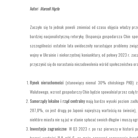
Autor:
Marceli Hązła
Zaczęło się to jednak powoli zmieniać od czasu objęcia władzy prz
bardziej nacjonalistyczną retorykę. Ekspansja gospodarcza Chin sp
szczególności ostatnie lata uwidoczniły narastające problemy zwi
wojny w Ukrainie i niekorzystnej koniunktury, od połowy 2023 r. zac
przyczynić się do narastania niezadowolenia wśród społeczeństwa ora
Rynek nieruchomości
(stanowiący niemal 30% chińskiego PKB) za
Walutowego, wzrost gospodarczy Chin będzie spowalniał przez całą t
Samorządy lokalne i rząd centralny
mają bardzo wysoki poziom zadłuż
287,8%, co jest drugą po Japonii najwyższą wartością na świecie),
niektóre miasta nie są już w stanie spłacać swoich długów i muszą o
Inwestycje zagraniczne
: W Q3 2023 r. po raz pierwszy w historii p