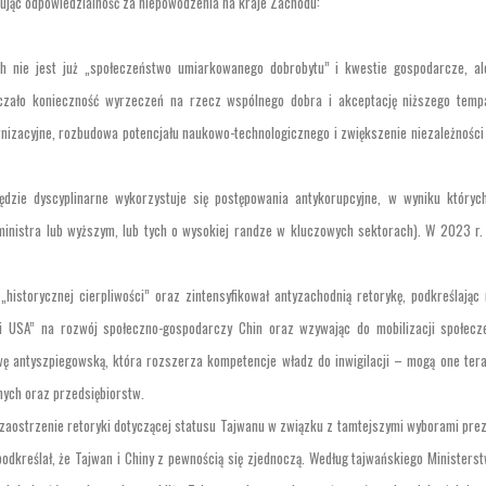
ując odpowiedzialność za niepowodzenia na kraje Zachodu:
h nie jest już „społeczeństwo umiarkowanego dobrobytu” i kwestie gospodarcze, a
aczało konieczność wyrzeczeń na rzecz wspólnego dobra i akceptację niższego temp
nizacyjne, rozbudowa potencjału naukowo-technologicznego i zwiększenie niezależności 
zędzie dyscyplinarne wykorzystuje się postępowania antykorupcyjne, w wyniku któryc
ministra lub wyższym, lub tych o wysokiej randze w kluczowych sektorach). W 2023 r. 
„historycznej cierpliwości” oraz zintensyfikował antyzachodnią retorykę, podkreślając
ii USA” na rozwój społeczno-gospodarczy Chin oraz wzywając do mobilizacji społec
ę antyszpiegowską, która rozszerza kompetencje władz do inwigilacji – mogą one ter
nych oraz przedsiębiorstw.
zaostrzenie retoryki dotyczącej statusu Tajwanu w związku z tamtejszymi wyborami pre
dkreślał, że Tajwan i Chiny z pewnością się zjednoczą. Według tajwańskiego Ministers