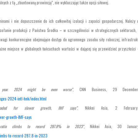
nych z tą „zbuntowaną prowincją”, nie wykluczając także opcji siłowej.
inami i nie dopuszczenie do ich całkowitej izolacji i zapaści gospodarczej. Należy 
ofanie produkcji z Państwa Środka – w szczególności w strategicznych sektorach, 
wagi konkurencyjne obejmujące dostęp do ogromnego zasobu siły roboczej, infrastrukt
żne miejsce w globalnych łańcuchach wartości w dającej się przewidzieć przyszłości
e year. 2024 might be even worse”
, CNN Business, 29 Decembe
ges-2024-intl-hnk/index.html
eaded for slower growth, IMF says”
, Nikkei Asia, 2 Februar
ower-growth-IMF-says
P ratio climbs to record 287.8% in 2023”
, Nikkei Asia, 30 Januar
climbs-to-record-287.8-in-2023