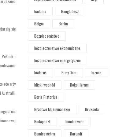
naruszania
badania
Bangladesz
Belgia
Berlin
tarają się
Bezpieczeństwo
bezpieczeństwo ekonomiczne
 Pekinie i
bezpieczeństwo energetyczne
zbudowania
białoruś
Biały Dom
biznes
ko otwarty
bliski wschód
Boko Haram
Australii,
Boris Pistorius
Bractwo Muzułmańskie
Bruksela
regularnie
 finansowej
Budapeszt
bundeswehr
Bundeswehra
Burundi