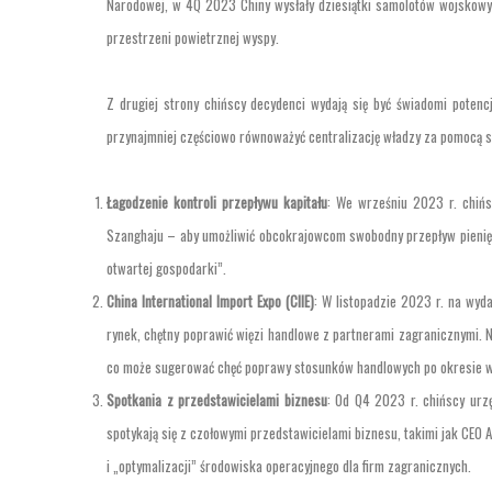
Narodowej, w 4Q 2023 Chiny wysłały dziesiątki samolotów wojskowy
przestrzeni powietrznej wyspy.
Z drugiej strony chińscy decydenci wydają się być świadomi potencj
przynajmniej częściowo równoważyć centralizację władzy za pomocą 
Łagodzenie kontroli przepływu kapitału
: We wrześniu 2023 r. chińs
Szanghaju – aby umożliwić obcokrajowcom swobodny przepływ pieniędz
otwartej gospodarki”.
China International Import Expo (CIIE)
: W listopadzie 2023 r. na wyda
rynek, chętny poprawić więzi handlowe z partnerami zagranicznymi. Na
co może sugerować chęć poprawy stosunków handlowych po okresie w
Spotkania z przedstawicielami biznesu
: Od Q4 2023 r. chińscy urz
spotykają się z czołowymi przedstawicielami biznesu, takimi jak CEO 
i „optymalizacji” środowiska operacyjnego dla firm zagranicznych.