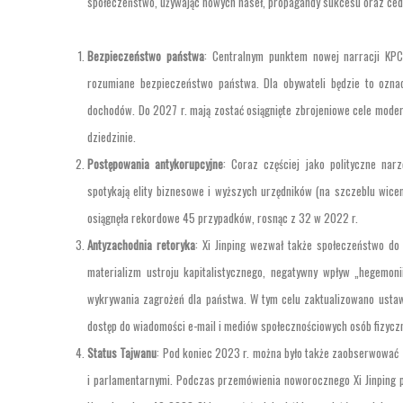
społeczeństwo, używając nowych haseł, propagandy sukcesu oraz ced
Bezpieczeństwo państwa
: Centralnym punktem nowej narracji KPC
rozumiane bezpieczeństwo państwa. Dla obywateli będzie to ozn
dochodów. Do 2027 r. mają zostać osiągnięte zbrojeniowe cele moder
dziedzinie.
Postępowania antykorupcyjne
: Coraz częściej jako polityczne nar
spotykają elity biznesowe i wyższych urzędników (na szczeblu wice
osiągnęła rekordowe 45 przypadków, rosnąc z 32 w 2022 r.
Antyzachodnia retoryka
: Xi Jinping wezwał także społeczeństwo do 
materializm ustroju kapitalistycznego, negatywny wpływ „hegemon
wykrywania zagrożeń dla państwa. W tym celu zaktualizowano ustaw
dostęp do wiadomości e-mail i mediów społecznościowych osób fizycz
Status Tajwanu
: Pod koniec 2023 r. można było także zaobserwować 
i parlamentarnymi. Podczas przemówienia noworocznego Xi Jinping po