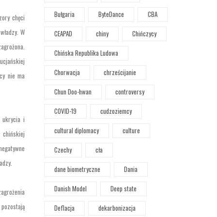
Bułgaria
ByteDance
CBA
zory chęci
 władzy. W
CEAPAD
chiny
Chińczycy
zagrożona.
Chińska Republika Ludowa
ucjańskiej
Chorwacja
chrześcijanie
acy nie ma
Chun Doo-hwan
controversy
COVID-19
cudzoziemcy
 ukrycia i
cultural diplomacy
culture
 chińskiej
negatywne
Czechy
cła
adzy.
dane biometryczne
Dania
Danish Model
Deep state
zagrożenia
 pozostają
Deflacja
dekarbonizacja