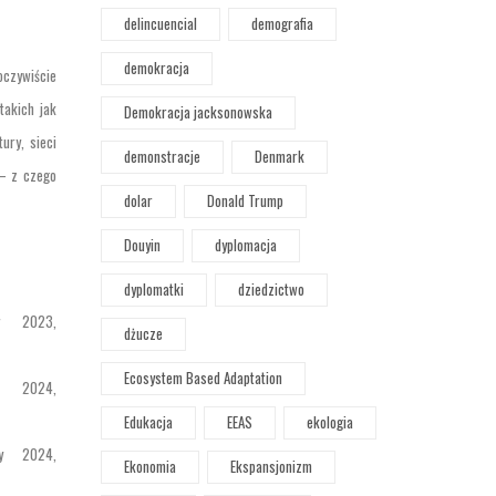
delincuencial
demografia
demokracja
oczywiście
takich jak
Demokracja jacksonowska
ury, sieci
demonstracje
Denmark
 – z czego
dolar
Donald Trump
Douyin
dyplomacja
dyplomatki
dziedzictwo
r 2023,
dżucze
Ecosystem Based Adaptation
y 2024,
Edukacja
EEAS
ekologia
y 2024,
Ekonomia
Ekspansjonizm