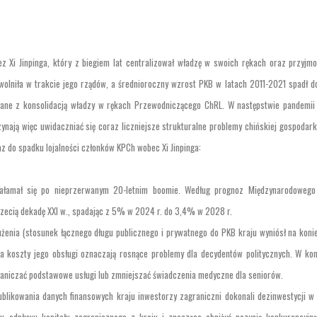
ez Xi Jinpinga, który z biegiem lat centralizował władzę w swoich rękach oraz przyjm
owolniła w trakcie jego rządów, a średnioroczny wzrost PKB w latach 2011-2021 spadł 
ązane z konsolidacją władzy w rękach Przewodniczącego ChRL. W następstwie pandemii
zynają więc uwidaczniać się coraz liczniejsze strukturalne problemy chińskiej gospodark
z do spadku lojalności członków KPCh wobec Xi Jinpinga:
łamał się po nieprzerwanym 20-letnim boomie. Według prognoz Międzynarodowego
rzecią dekadę XXI w., spadając z 5% w 2024 r. do 3,4% w 2028 r.
enia (stosunek łącznego długu publicznego i prywatnego do PKB kraju wyniósł na koni
 a koszty jego obsługi oznaczają rosnące problemy dla decydentów politycznych. W ko
graniczać podstawowe usługi lub zmniejszać świadczenia medyczne dla seniorów.
ublikowania danych finansowych kraju inwestorzy zagraniczni dokonali dezinwestycji w