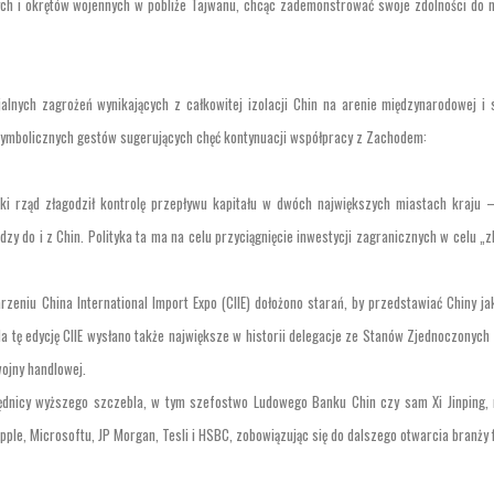
ch i okrętów wojennych w pobliże Tajwanu, chcąc zademonstrować swoje zdolności do 
alnych zagrożeń wynikających z całkowitej izolacji Chin na arenie międzynarodowej i s
symbolicznych gestów sugerujących chęć kontynuacji współpracy z Zachodem:
ki rząd złagodził kontrolę przepływu kapitału w dwóch największych miastach kraju –
y do i z Chin. Polityka ta ma na celu przyciągnięcie inwestycji zagranicznych w celu „
rzeniu China International Import Expo (CIIE) dołożono starań, by przedstawiać Chiny ja
 tę edycję CIIE wysłano także największe w historii delegacje ze Stanów Zjednoczonych i 
ojny handlowej.
ędnicy wyższego szczebla, w tym szefostwo Ludowego Banku Chin czy sam Xi Jinping, 
Apple, Microsoftu, JP Morgan, Tesli i HSBC, zobowiązując się do dalszego otwarcia branży