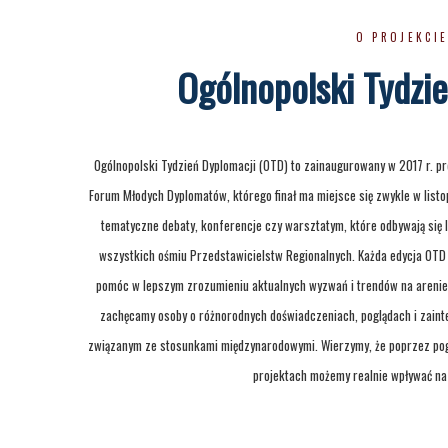
O PROJEKCI
Ogólnopolski Tydzi
Ogólnopolski Tydzień Dyplomacji (OTD) to zainaugurowany w 2017 r. p
Forum Młodych Dyplomatów, którego finał ma miejsce się zwykle w list
tematyczne debaty, konferencje czy warsztatym, które odbywają się 
wszystkich ośmiu Przedstawicielstw Regionalnych. Każda edycja OTD t
pomóc w lepszym zrozumieniu aktualnych wyzwań i trendów na areni
zachęcamy osoby o różnorodnych doświadczeniach, poglądach i zaint
związanym ze stosunkami międzynarodowymi. Wierzymy, że poprzez pogł
projektach możemy realnie wpływać na